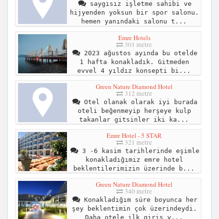
saygısız işletme sahibi ve
hijyenden yoksun bir spor salonu.
hemen yanındaki salonu t...
Emre Hotels
301 metre
2023 ağustos ayında bu otelde
1 hafta konakladık. Gitmeden
evvel 4 yıldız konsepti bi...
Green Nature Diamond Hotel
312 metre
Otel olanak olarak iyi burada
oteli beğenmeyip herşeye kulp
takanlar gitsinler iki ka...
Emre Hotel - 5 STAR
321 metre
3 -6 kasim tarihlerinde eşimle
konakladığımiz emre hotel
beklentilerimizin üzerinde b...
Green Nature Diamond Hotel
340 metre
Konakladığım süre boyunca her
şey beklentimin çok üzerindeydi.
Daha otele ilk giriş y...