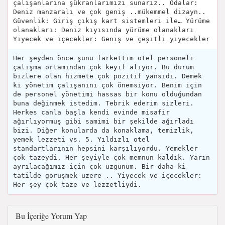
çalışanlarına şükranlarımızı sunarız.. Odalar:
Deniz manzaralı ve çok geniş ..mükemmel dizayn..
Güvenlik: Giriş çıkış kart sistemleri ile… Yürüme
olanakları: Deniz kıyısında yürüme olanakları
Yiyecek ve içecekler: Geniş ve çeşitli yiyecekler
Her şeyden önce şunu farkettim otel personeli
çalışma ortamından çok keyif alıyor. Bu durum
bizlere olan hizmete çok pozitif yansıdı. Demek
ki yönetim çalışanını çok önemsiyor. Benim için
de personel yönetimi hassas bir konu olduğundan
buna değinmek istedim. Tebrik ederim sizleri.
Herkes canla başla kendi evinde misafir
ağırlıyormuş gibi samimi bir şekilde ağırladı
bizi. Diğer konularda da konaklama, temizlik,
yemek lezzeti vs. 5. Yıldızlı otel
standartlarının hepsini karşılıyordu. Yemekler
çok tazeydi. Her şeyiyle çok memnun kaldık. Yarın
ayrılacağımız için çok üzgünüm. Bir daha ki
tatilde görüşmek üzere .. Yiyecek ve içecekler:
Her şey çok taze ve lezzetliydi.
Bu İçeriğe Yorum Yap