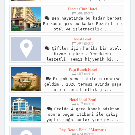
Pineta Club Hotel
386 metre
Ben hayatımda bu kadar berbat
Bu kadar pis bu kadar Rezalet bir
otel ve işletmecilik ...
Ideal Pearl
397 metre
Çiftler için harika bir otel.
Hizmeti güzel. Yemekleri
lezzetli. Temiz hijyenik bi...
Paşa Beach Hotel
403 metre
Bi çok sene tatile marmarise
geldim , 2026 temmuz ayında paşa
oteli tercih ettik gi...
Hotel Ideal Pearl
417 metre
Otelde 4 gece konakladıktan
sonra bugün itibari ile çıkış
yaptık sağolsunlar yine gel...
Paşa Beach Hotel / Marmaris
424 metre