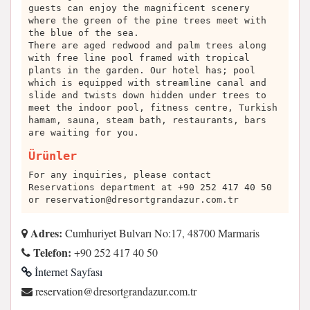
guests can enjoy the magnificent scenery
where the green of the pine trees meet with
the blue of the sea.
There are aged redwood and palm trees along
with free line pool framed with tropical
plants in the garden. Our hotel has; pool
which is equipped with streamline canal and
slide and twists down hidden under trees to
meet the indoor pool, fitness centre, Turkish
hamam, sauna, steam bath, restaurants, bars
are waiting for you.
Ürünler
For any inquiries, please contact
Reservations department at +90 252 417 40 50
or
reservation@dresortgrandazur.com.tr
Adres:
Cumhuriyet Bulvarı No:17, 48700 Marmaris
Telefon:
+90 252 417 40 50
İnternet Sayfası
rt.moc.ruzadnargtroserd@noitavreser