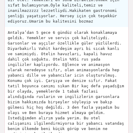
sıfat bulamıyorum.Öyle kaliteli,temiz ve
inanilmazzzzz lezzetliydi.Hakikaten gastronomi
şenliği yaşatıyorlar. Hersey için çok teşekkür
ediyoruz.Umarim bu kalitesini bozmaz
Antalya’dan 5 gece 6 gündüz olarak konaklamaya
geldik. Yemekler ve servis çok kaliteliydi.
Garsonlar ve aşçılar özellikle güler yüzlülerdi.
Diyarbakırlı Vahit kardeşim ayrı bi sıcak kanlı
ve samimiydi. Otelin havuzlari, kapali havuz
dahil çok soğuktu. Otelin %95i rus yada
ingilizler kaplıyordu. Eğlence ve animasyon
olarak neredeyse sıfır, olan animasyonlarda hep
yabanci dille ve yabancılar icin oluşturulmuş.
Konumu çok iyi. Çarşıya ve denize sıfır. Fakat
tatil boyunca canımı sıkan Bir kaç defa yaşadığım
bir olayda, yemeklerde 1 tabak fazlasi
alındığında ruslarin ve ingilizlerin garsonlara
bizim hakkımızda birşeyler söyleyip ve bakıp
gülmesi hiç hoş değildi. 3 den fazla yaşadım bu
olayı ve Ben buraya hizmet almaya geldim.
İstediğimden alırım yada yerim. Bu otel
calışanını ilgilendirmiyorsa bir yabancı vatandaş
benim ülkemde beni küçük görüp ve benim ne