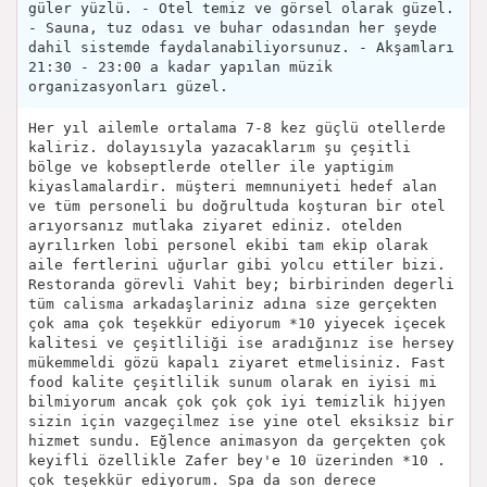
güler yüzlü. - Otel temiz ve görsel olarak güzel.
- Sauna, tuz odası ve buhar odasından her şeyde
dahil sistemde faydalanabiliyorsunuz. - Akşamları
21:30 - 23:00 a kadar yapılan müzik
organizasyonları güzel.
Her yıl ailemle ortalama 7-8 kez güçlü otellerde
kaliriz. dolayısıyla yazacaklarım şu çeşitli
bölge ve kobseptlerde oteller ile yaptigim
kiyaslamalardir. müşteri memnuniyeti hedef alan
ve tüm personeli bu doğrultuda koşturan bir otel
arıyorsanız mutlaka ziyaret ediniz. otelden
ayrılırken lobi personel ekibi tam ekip olarak
aile fertlerini uğurlar gibi yolcu ettiler bizi.
Restoranda görevli Vahit bey; birbirinden degerli
tüm calisma arkadaşlariniz adına size gerçekten
çok ama çok teşekkür ediyorum *10 yiyecek içecek
kalitesi ve çeşitliliği ise aradığınız ise hersey
mükemmeldi gözü kapalı ziyaret etmelisiniz. Fast
food kalite çeşitlilik sunum olarak en iyisi mi
bilmiyorum ancak çok çok çok iyi temizlik hijyen
sizin için vazgeçilmez ise yine otel eksiksiz bir
hizmet sundu. Eğlence animasyon da gerçekten çok
keyifli özellikle Zafer bey'e 10 üzerinden *10 .
çok teşekkür ediyorum. Spa da son derece