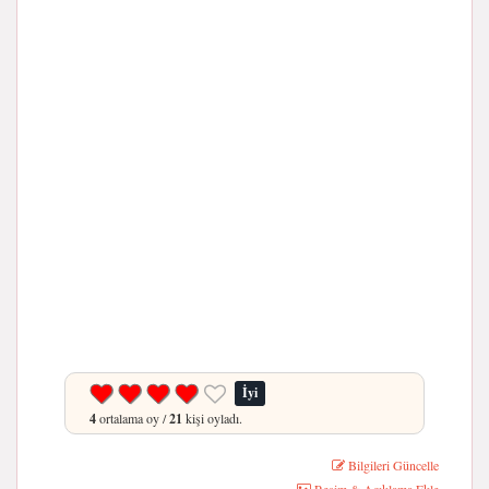
İyi
4
ortalama oy /
21
kişi oyladı.
Bilgileri Güncelle
Resim & Açıklama Ekle