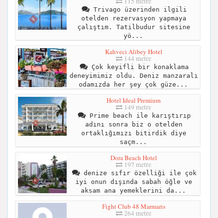
115 metre
Trivago üzerinden ilgili
otelden rezervasyon yapmaya
çalıştım. Tatilbudur sitesine
yö...
Kahveci Alibey Hotel
144 metre
Çok keyifli bir konaklama
deneyimimiz oldu. Deniz manzaralı
odamızda her şey çok güze...
Hotel Ideal Premium
149 metre
Prime beach ile karıştırıp
adını sonra biz o otelden
ortaklığımızı bitirdik diye
saçm...
Dora Beach Hotel
197 metre
denize sıfır özelliği ile çok
iyi onun dışında sabah öğle ve
aksam ana yemeklerini da...
Fight Club 48 Marmaris
264 metre