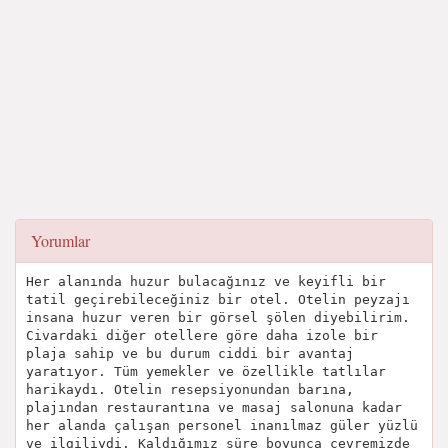
Yorumlar
Her alanında huzur bulacağınız ve keyifli bir
tatil geçirebileceğiniz bir otel. Otelin peyzajı
insana huzur veren bir görsel şölen diyebilirim.
Civardaki diğer otellere göre daha izole bir
plaja sahip ve bu durum ciddi bir avantaj
yaratıyor. Tüm yemekler ve özellikle tatlılar
harikaydı. Otelin resepsiyonundan barına,
plajından restaurantına ve masaj salonuna kadar
her alanda çalışan personel inanılmaz güler yüzlü
ve ilgiliydi. Kaldığımız süre boyunca çevremizde