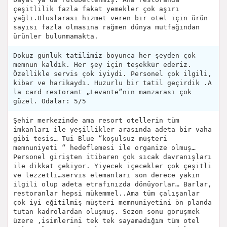
çeşitlilik fazla fakat yemekler çok aşırı
yağlı.Uluslarası hizmet veren bir otel için ürün
sayısı fazla olmasına rağmen dünya mutfağından
ürünler bulunmamakta.
Dokuz günlük tatilimiz boyunca her şeyden çok
memnun kaldık. Her şey için teşekkür ederiz.
Özellikle servis çok iyiydi. Personel çok ilgili,
kibar ve harikaydı. Huzurlu bir tatil geçirdik .A
la card restorant „Levante”nin manzarası çok
güzel. Odalar: 5/5
Şehir merkezinde ama resort otellerin tüm
imkanları ile yeşillikler arasında adeta bir vaha
gibi tesis… Tui Blue “koşulsuz müşteri
memnuniyeti “ hedeflemesi ile organize olmuş…
Personel girişten itibaren çok sıcak davranışları
ile dikkat çekiyor. Yiyecek içecekler çok çeşitli
ve lezzetli…servis elemanları son derece yakın
ilgili olup adeta etrafınızda dönüyorlar… Barlar,
restoranlar hepsi mükemmel..Ama tüm çalışanlar
çok iyi eğitilmiş müşteri memnuniyetini ön planda
tutan kadrolardan oluşmuş. Sezon sonu görüşmek
üzere ,isimlerini tek tek sayamadığım tüm otel