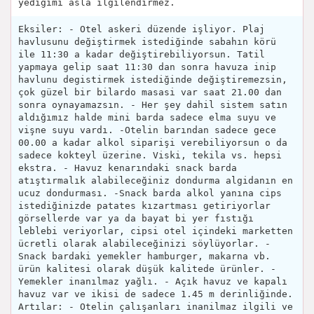
yedigimi asla ilgilendirmez.
Eksiler: - Otel askeri düzende işliyor. Plaj
havlusunu değiştirmek istediğinde sabahın körü
ile 11:30 a kadar değiştirebiliyorsun. Tatil
yapmaya gelip saat 11:30 dan sonra havuza inip
havlunu degistirmek istediğinde değiştiremezsin,
çok güzel bir bilardo masasi var saat 21.00 dan
sonra oynayamazsın. - Her şey dahil sistem satın
aldığımız halde mini barda sadece elma suyu ve
vişne suyu vardı. -Otelin barından sadece gece
00.00 a kadar alkol siparişi verebiliyorsun o da
sadece kokteyl üzerine. Viski, tekila vs. hepsi
ekstra. - Havuz kenarındaki snack barda
atıştırmalık alabileceğiniz dondurma algidanın en
ucuz dondurması. -Snack barda alkol yanına cips
istediğinizde patates kızartması getiriyorlar
görsellerde var ya da bayat bi yer fıstığı
leblebi veriyorlar, cipsi otel içindeki marketten
ücretli olarak alabileceğinizi söylüyorlar. -
Snack bardaki yemekler hamburger, makarna vb.
ürün kalitesi olarak düşük kalitede ürünler. -
Yemekler inanılmaz yağlı. - Açık havuz ve kapalı
havuz var ve ikisi de sadece 1.45 m derinliğinde.
Artılar: - Otelin çalışanları inanilmaz ilgili ve