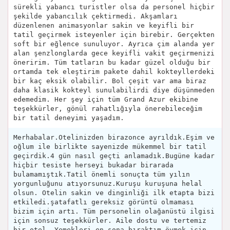
sürekli yabancı turistler olsa da personel hiçbir
şekilde yabancılık çektirmedi. Akşamları
düzenlenen animasyonlar sakin ve keyifli bir
tatil geçirmek isteyenler için birebir. Gerçekten
soft bir eğlence sunuluyor. Ayrıca çim alanda yer
alan şenzlonglarda gece keyifli vakit geçirmenizi
öneririm. Tüm tatların bu kadar güzel olduğu bir
ortamda tek eleştirim pakete dahil kokteyllerdeki
bir kaç eksik olabilir. Bol çeşit var ama biraz
daha klasik kokteyl sunulabilirdi diye düşünmeden
edemedim. Her şey için tüm Grand Azur ekibine
teşekkürler, gönül rahatlığıyla önerebileceğim
bir tatil deneyimi yaşadım.
Merhabalar.Otelinizden birazonce ayrıldık.Eşim ve
oğlum ile birlikte sayenizde mükemmel bir tatil
geçirdik.4 gün nasıl geçti anlamadık.Bugüne kadar
hiçbir tesiste herseyi bukadar birarada
bulamamıştık.Tatil önemli sonuçta tüm yılın
yorgunluğunu atıyorsunuz.Kuruşu kuruşuna helal
olsun. Otelin sakin ve dinginliği ilk etapta bizi
etkiledi.şatafatlı gereksiz görüntü olmaması
bizim için artı. Tüm personelin olağanüstü ilgisi
için sonsuz teşekkürler. Aile dostu ve tertemiz
bir otel. Yemekleri en sona bıraktım.övmek için