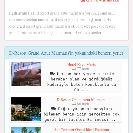
ilgili aramalar:
d resort grand azur marmaris yorum, grand azur
marmaris telefon numarası, d resort grand azur ekşi, marmaris
otelleri, d resort grand azur marmaris ets, d resort göcek, d resort
grand azur marmaris iletişim, marmaris 5 yıldızlı oteller
D-Resort Grand Azur Marmaris'in yakınındaki benzeri yerler
Hotel Kaya Maris
77 metre
Her an her yerde bizimle
beraber olan ve gördüğümüz
kadariyle bütün konuklarla da
Gül...
D-Resort Grand Azur Marmaris
86 metre
Diğer yazan arkadaşları
bilemem benim için gerçekten çok
güzel bir tatildi.Birincisi ...
SunConnect Grand Ideal Premium