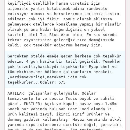
keyifliydi özellikle hamam ucretsiz için
ailenizle yanliz kalabilmek adına randevulu
calisiyor olması ve herseferinde tertemiz teslim
edilmezi çok iyi fikir. sonuç olarak aklınıza
gelmeyecek otellerde konaklama yapmış bir misafir
olarak şu ana kadar beğendiğimiz en yüksel
kaliteli otel Tui Blue Azur oldu. En kis sürede
tekrar ziyaretinize geleceğiz zira damağımızda
kaldı. çok teşekkür ediyorum hersey için.
Gerçekten otelde emeğe geçen herkese çok teşekkür
ederim. 4 gün harika bir tatil geçirdik. Yemekler
çok lezzetli,harikaydi teşekkürler Eyüp chef ve
tüm ekibine,her bölümde çalışanların nezaketi
,yardimseverligi,nezaketi icin cok
teşekkürler...Odalar: 5/5
ARTILAR; Çalışanlar güleryüzlü. Odalar
temiz,konforlu ve sessiz Tesis büyük ve sahili
güzel. EKSİLER; Açık ve kapalı havuz boyu 1.45m
Snack bar yanında bulunan Fast Food alanda ki
ürün kalitesi zayıf, ikinci sınıf ürünler ve
donmuş gıdalar kullanılmış. Havuz kenarında alkol
yanında cips isterseniz ücretsiz değil, çerezleri
bayat ya da rutubetlenmiş. Ana restoranda