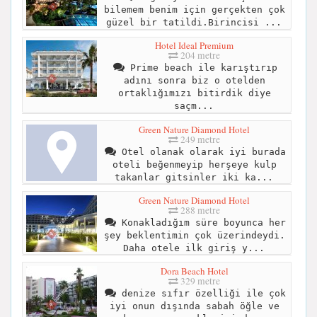
bilemem benim için gerçekten çok
güzel bir tatildi.Birincisi ...
Hotel Ideal Premium
204 metre
Prime beach ile karıştırıp
adını sonra biz o otelden
ortaklığımızı bitirdik diye
saçm...
Green Nature Diamond Hotel
249 metre
Otel olanak olarak iyi burada
oteli beğenmeyip herşeye kulp
takanlar gitsinler iki ka...
Green Nature Diamond Hotel
288 metre
Konakladığım süre boyunca her
şey beklentimin çok üzerindeydi.
Daha otele ilk giriş y...
Dora Beach Hotel
329 metre
denize sıfır özelliği ile çok
iyi onun dışında sabah öğle ve