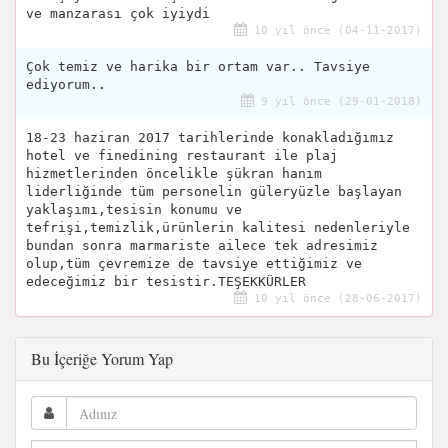
ve manzarası çok iyiydi
10 yıl önce (04-11-2017)
Çok temiz ve harika bir ortam var.. Tavsiye
ediyorum..
9 yıl önce (29-01-2018)
18-23 haziran 2017 tarihlerinde konakladığımız
hotel ve finedining restaurant ile plaj
hizmetlerinden öncelikle şükran hanım
liderliğinde tüm personelin güleryüzle başlayan
yaklaşımı,tesisin konumu ve
tefrişi,temizlik,ürünlerin kalitesi nedenleriyle
bundan sonra marmariste ailece tek adresimiz
olup,tüm çevremize de tavsiye ettiğimiz ve
edeceğimiz bir tesistir.TEŞEKKÜRLER
10 yıl önce (28-06-2017)
Bu İçeriğe Yorum Yap