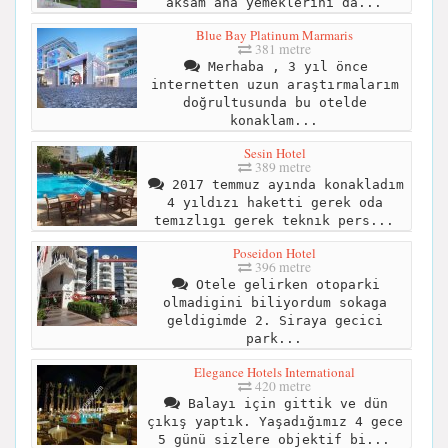
aksam ana yemeklerini da...
Blue Bay Platinum Marmaris
381 metre
Merhaba , 3 yıl önce
internetten uzun araştırmalarım
doğrultusunda bu otelde
konaklam...
Sesin Hotel
389 metre
2017 temmuz ayında konakladım
4 yıldızı haketti gerek oda
temızlıgı gerek teknık pers...
Poseidon Hotel
396 metre
Otele gelirken otoparki
olmadigini biliyordum sokaga
geldigimde 2. Siraya gecici
park...
Elegance Hotels International
420 metre
Balayı için gittik ve dün
çıkış yaptık. Yaşadığımız 4 gece
5 günü sizlere objektif bi...