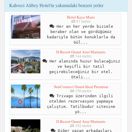
Kahveci Alibey Hotel'in yakınındaki benzeri yerler
Hotel Kaya Maris
87 metre
Her an her yerde bizimle
beraber olan ve gördüğümüz
kadariyle bütün konuklarla da
Gül...
D-Resort Grand Azur Marmaris
144 metre
Her alanında huzur bulacağınız
ve keyifli bir tatil
geçirebileceğiniz bir otel.
Oteli...
SunConnect Grand Ideal Premium
150 metre
Trivago üzerinden ilgili
otelden rezervasyon yapmaya
çalıştım. Tatilbudur sitesine
yö...
D-Resort Grand Azur Marmaris
192 metre
Diğer yazan arkadaşları