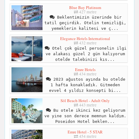
Blue Bay Platinum
427 metre
Beklentimizin üzerinde bir
tatil geçirdik. Otelin temizliği,
yemeklerin kalitesi ve ç...
Elegance Hotels International
432 metre
Otel çok güzel personelin ilgi
ve alakası güzel 2 gün kalıyorum
otelde talebinizi kıs...
Emre Hotels
434 metre
2023 ağustos ayında bu otelde
1 hafta konakladık. Gitmeden
evvel 4 yıldız konsepti bi...
Söl Beach Hotel - Adult Only
443 metre
Bu otele ikinci kez geliyorum
ve yine son derece memnun kaldım.
Poseidon Hotel beklen...
Emre Hotel - 5 STAR
454 metre