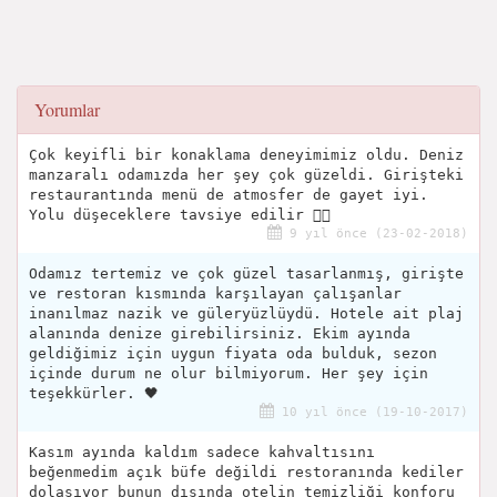
Yorumlar
Çok keyifli bir konaklama deneyimimiz oldu. Deniz
manzaralı odamızda her şey çok güzeldi. Girişteki
restaurantında menü de atmosfer de gayet iyi.
Yolu düşeceklere tavsiye edilir 👌🏼
9 yıl önce (23-02-2018)
Odamız tertemiz ve çok güzel tasarlanmış, girişte
ve restoran kısmında karşılayan çalışanlar
inanılmaz nazik ve güleryüzlüydü. Hotele ait plaj
alanında denize girebilirsiniz. Ekim ayında
geldiğimiz için uygun fiyata oda bulduk, sezon
içinde durum ne olur bilmiyorum. Her şey için
teşekkürler. 🖤
10 yıl önce (19-10-2017)
Kasım ayında kaldım sadece kahvaltısını
beğenmedim açık büfe değildi restoranında kediler
dolaşıyor bunun dışında otelin temizliği konforu