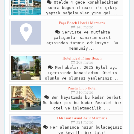
Otelde 4 gece konakladıktan
sonra bugün itibari ile çıkış
yaptık sağolsunlar yine gel...
Paşa Beach Hotel / Marmaris
143 metre
Serviste ve mutfakta
çalışanlar sanırım ücret
açısından tatmin edilmiyor. Bu
memnuniy...
Hotel Ideal Prime Beach
203 metre
Merhabalar, 2025 Eylül ayı
içerisinde konakladım. Otelin
olumlu ve olumsuz yanlarınız...
Pineta Club Hotel
316 metre
Ben hayatımda bu kadar berbat
Bu kadar pis bu kadar Rezalet bir
otel ve işletmecilik ...
D-Resort Grand Azur Marmaris
321 metre
Her alanında huzur bulacağınız
ve keyifli bir tatil