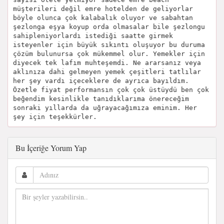
müşterileri değil emre hotelden de geliyorlar
böyle olunca çok kalabalık oluyor ve sabahtan
şezlonga eşya koyup orda olmasalar bile şezlongu
sahipleniyorlardı istediği saatte girmek
isteyenler için büyük sıkıntı oluşuyor bu duruma
çözüm bulunursa çok mükemmel olur. Yemekler için
diyecek tek lafım muhteşemdi. Ne ararsanız veya
aklınıza dahi gelmeyen yemek çeşitleri tatlılar
her şey vardı içeceklere de ayrıca bayıldım.
Özetle fiyat performansın çok çok üstüydü ben çok
beğendim kesinlikle tanıdıklarıma önereceğim
sonraki yıllarda da uğrayacağımıza eminim. Her
şey için teşekkürler.
Bu İçeriğe Yorum Yap