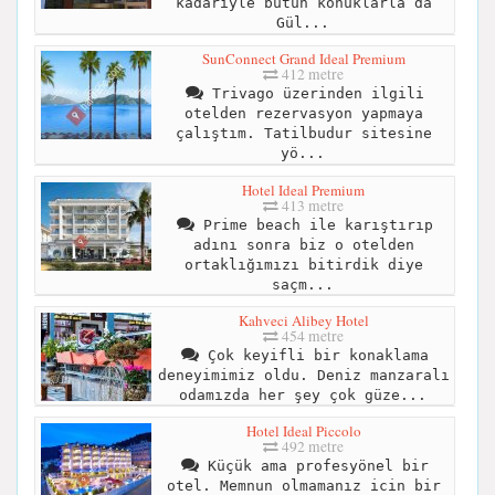
kadariyle bütün konuklarla da
Gül...
SunConnect Grand Ideal Premium
412 metre
Trivago üzerinden ilgili
otelden rezervasyon yapmaya
çalıştım. Tatilbudur sitesine
yö...
Hotel Ideal Premium
413 metre
Prime beach ile karıştırıp
adını sonra biz o otelden
ortaklığımızı bitirdik diye
saçm...
Kahveci Alibey Hotel
454 metre
Çok keyifli bir konaklama
deneyimimiz oldu. Deniz manzaralı
odamızda her şey çok güze...
Hotel Ideal Piccolo
492 metre
Küçük ama profesyönel bir
otel. Memnun olmamanız icin bir