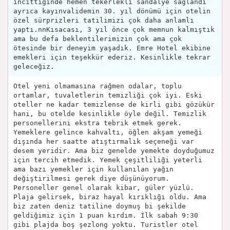
incittiğinde hemen tekerlekli sandalye sağlandı
ayrıca kayınvalidemin 30. yıl dönümü için otelin
özel sürprizleri tatilimizi çok daha anlamlı
yaptı.nnKısacası, 3 yıl önce çok memnun kalmıştık
ama bu defa beklentilerimizin çok ama çok
ötesinde bir deneyim yaşadık. Emre Hotel ekibine
emekleri için teşekkür ederiz. Kesinlikle tekrar
geleceğiz.
Otel yeni olmamasına rağmen odalar, toplu
ortamlar, tuvaletlerin temizliği çok iyi. Eski
oteller ne kadar temizlense de kirli gibi gözükür
hani, bu otelde kesinlikle öyle değil. Temizlik
personellerini ekstra tebrik etmek gerek.
Yemeklere gelince kahvaltı, öğlen akşam yemeği
dışında her saatte atıştırmalık seçeneği var
desem yeridir. Ama biz genelde yemekte doyduğumuz
için tercih etmedik. Yemek çeşitliliği yeterli
ama bazı yemekler için kullanılan yağın
değiştirilmesi gerek diye düşünüyorum.
Personeller genel olarak kibar, güler yüzlü.
Plaja gelirsek, biraz hayal kırıklığı oldu. Ama
biz zaten deniz tatiline doymuş bi şekilde
geldiğimiz için 1 puan kırdım. İlk sabah 9:30
gibi plajda boş şezlong yoktu. Turistler otel