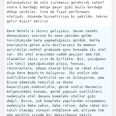
anlasaydınız da sütü ısıtmanız gerekirdi zaten?
sonra o bardağı dalga geçer gibi buzlu bardağa
döküp verdiler. Yine de fiyat performans
oteliydi. Güvende hissettiriyo bi şekilde, tekrar
gelir miyiz? Geliriz
Emre Hotels'e ikinci gelişimiz. Gecen seneki
deneyimimiz üzerine bu sene yeniden gelme
tercihimizde hata yapmadığımızı gördük. Hatta
önerimizle gelen aile dostlarımız da memnun
ayrıldılar.nnOtel grubunda aynı konumda iki otel
var. Iki otel arasindan cadde geçiyor ama tüm
olanaklar ikisi icin de birlikte. Biz, çocuğumuz
ile tatil yaptığımızdan plaja, havuza,
restoranlara, odaya ulasım kolay ve rahat olsun
diye Emre Beach'te kalıyoruz. Iki otelin oda
özelliklerinde farklilik var mi bilmiyorum, ama
bizim odamizda temizlik ve düzen
basariliydi.nnÖncelikle, gerek otelin Marmaris
bölgesindeki konumu, gerek yapısal ozellikleri
nedeniyle otel devasa kompleks oteller gibi
değil. Bizce, çok kompleks yapılardan oluşmaması
nedeniyle daha sakin, daha rafine, daha rahat bir
tatil olanağı sunuyor.nnEğlence adı altında tüm
gün gürültü içinde bir deniz/havuz tatili