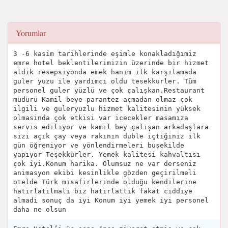
Yorumlar
3 -6 kasim tarihlerinde eşimle konakladığımiz
emre hotel beklentilerimizin üzerinde bir hizmet
aldik resepsiyonda emek hanım ilk karşılamada
guler yuzu ile yardımcı oldu tesekkurler. Tüm
personel guler yüzlü ve çok çalışkan.Restaurant
müdürü Kamil beye parantez açmadan olmaz çok
ilgili ve guleryuzlu hizmet kalitesinin yüksek
olmasinda çok etkisi var icecekler masamıza
servis ediliyor ve kamil bey çalışan arkadaşlara
sizi açık çay veya rakının duble içtiğiniz ilk
gün öğreniyor ve yönlendirmeleri buşekilde
yapıyor Teşekkürler. Yemek kalitesi kahvaltısı
çok iyi.Konum harika. Olumsuz ne var derseniz
animasyon ekibi kesinlikle gözden geçirilmeli
otelde Türk misafirlerinde olduğu kendilerine
hatirlatilmali biz hatirlattik fakat ciddiye
almadi sonuç da iyi Konum iyi yemek iyi personel
daha ne olsun