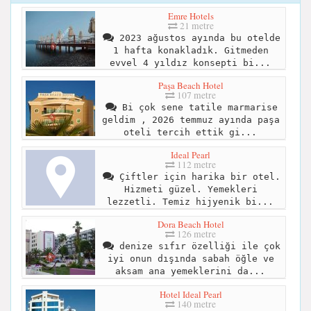
Emre Hotels
21 metre
2023 ağustos ayında bu otelde
1 hafta konakladık. Gitmeden
evvel 4 yıldız konsepti bi...
Paşa Beach Hotel
107 metre
Bi çok sene tatile marmarise
geldim , 2026 temmuz ayında paşa
oteli tercih ettik gi...
Ideal Pearl
112 metre
Çiftler için harika bir otel.
Hizmeti güzel. Yemekleri
lezzetli. Temiz hijyenik bi...
Dora Beach Hotel
126 metre
denize sıfır özelliği ile çok
iyi onun dışında sabah öğle ve
aksam ana yemeklerini da...
Hotel Ideal Pearl
140 metre