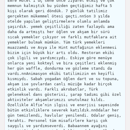
Emre Hotel’i üç sene önce ziyaret etmiş ve çok
memnun kalmıştık bu yüzden geçtiğimiz hafta 5
kişi olarak geri döndük. 7 günlük tatilimiz
gerçekten mükemmel ötesi geçti.nnSon 3 yılda
otelde yapılan geliştirmelere olumlu anlamda
şaşırdık. yemek çeşitliliği zaten fazlaydı ama
daha da artmıştı her öğlen ve akşam bir sürü
sıcak yemekler çıkıyor ve farklı mutfaklara ait
yemekler bulmak mümkün. Tüm türk yemekleri
muazzamdı ve Asya ile Hint mutfağının eklenmesi
bizim için büyük bir artı oldu. Restoran ekibi
çok ilgili ve yardımcıydı. Eskiye göre menüye
onlarca yeni kokteyl ve bira çeşitleri eklenmiş
her gün waffle, dondurma ve gözleme standı da
vardı.nnAnimasyon ekibi tatilimizin en keyifli
kısmıydı. Sabah yogadan öğlen dart ve su topuna,
akşam ise şovlardan canlı müziğe kadar birçok
etkinlik vardı. Farklı akrobatlar, Türk
geleneksel dans gösterisi, şarap tadımı gibi özel
aktiviteler akşamlarımızı unutulmaz kıldı.
Özellikle Alfie’nin ilgisi ve enerjisi sayesinde
bütün etkinliklere severek katıldık.nnOdalar her
gün temizlendi, havlular yenilendi. Odalar geniş,
ferahtı. Personel tüm misafirlere karşı çok
saygılı ve yardımseverdi. Babaannem ayağını