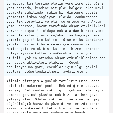
sunmuyor; tam tersine otelin yeme içme olanağının
yanı başında, kendine ait plaj bolgesi olan mavi
bayraklı sahilinde, sakin bir dinlenme tatili
yapmanıza imkan saglıyor. Plajda, cankurtaran,
güvenlik görevlisi ve plaj sorumlusu var. Akşam
yemek sonrası, havuz tarafında akşam etkinlikleri
var.nnEn başarılı oldugu noktalardan birisi yeme-
icme olanakları; aşırıya/abartıya kaçmayan ama
yeterli çeşitlikte kaliteli ürunler kullanılarak
yapilan bir açık büfe yeme-içme mönüsü var.
Mutfak şefi ve ekibini kaliteli hizmetlerinden
dolayı ayrıca kutlarım.nnCocuklar icin çok
etkinlik yok en azindan akşam etkinliklerinde her
gün çocuk aktivitesi olabilir. Çocuk
populasyonuna göre, çocuklar için ilgi çekici
şeylerin değerlendirilmesi faydalı olur.
Ailemle gittiğim 4 günlük tatilimiz Emre Beach
Hotel ile mükemmel geçti. Beklediğimin üstüydü
her şey. Çalışanlar çok ilgili çok nazikler aynı
zamanda çok çalışkanlar çok hızlılar her şeye
yetişiyorlar. Odalar çok temiz ve yine her şey
düşünülmüştü havuz da güzeldi ve temizdi deniz
kısmı da mükemmeldi tek sıkıntısı şezlongların
sayısı otele yetmiyor sadece emre beach