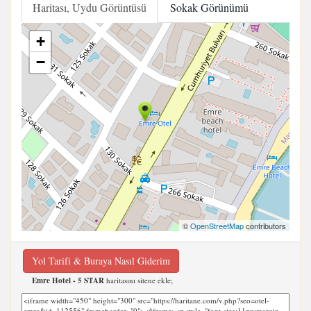
Haritası, Uydu Görüntüsü
Sokak Görünümü
+
−
©
OpenStreetMap
contributors
Yol Tarifi & Buraya Nasıl Giderim
Emre Hotel - 5 STAR
haritasını sitene ekle;