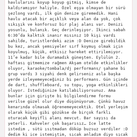
havlularını koyup koyup gitmiş, kimse de
kaldıramıyor haliyle. Özel eşya olmayan bir sürü
şezlong vardı, ilk gün denize giremedik. Hani
havlu atacak bir açıklık veya alan da yok, çok
sıkışık ve konforsuz bir plaj alanı var. Denizi
yosunlu, bulanık. Geç derinleşiyor. İkinci sabah
6:30’da kalktık inanır mısınız 10 kişi vardı
sahilde, turistlerdeki azim :D Denize girebildik
bu kez, ancak şemsiyeler sırf koymuş olmak için
koyulmuş, küçük, etkisiz hareket ettirilemiyor.
11’e kadar bile duramadık güneşten. Eylülün 2.
haftası gitmemize rağmen Akşam otelde etkinlikler
oluyor, karaoke/tombala/dj performans/ şahane bi
grup vardı 3 siyahi denk gelirseniz asla başka
yerde izleyemeyeceğiniz bi performans. Gün içinde
de dart, shuffleboard, su topu, yoga etkinlikleri
oluyor. İstediğinize katılabiliyorsunuz. Ama
bunlar için girişte bi bilgilendirme formu
verilse güzel olur diye düşünüyorum. Çünkü havuz
kenarında olmasak öğrenemeyecektik. Otel yerleşim
olarak küçük gibi gözükse de birçok farklı
oturacak keyifli alanı mevcut. Bar sayısı da
yeterli. Kahveler çok başarısız… Ice latte
istedim , sütü ısıtmadan döküp buzsuz verdiler :D
dedim ki ice istemiştim, sıcak anladım diyo sıcak