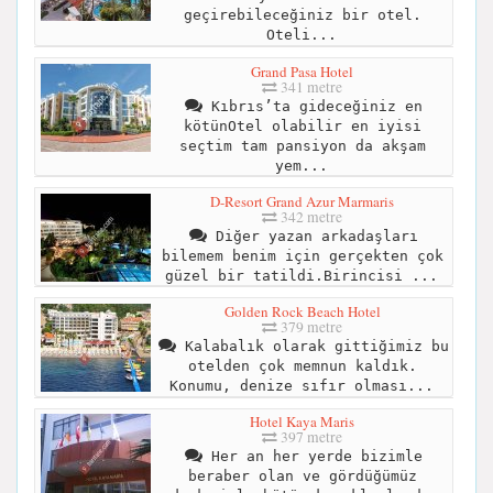
geçirebileceğiniz bir otel.
Oteli...
Grand Pasa Hotel
341 metre
Kıbrıs’ta gideceğiniz en
kötünOtel olabilir en iyisi
seçtim tam pansiyon da akşam
yem...
D-Resort Grand Azur Marmaris
342 metre
Diğer yazan arkadaşları
bilemem benim için gerçekten çok
güzel bir tatildi.Birincisi ...
Golden Rock Beach Hotel
379 metre
Kalabalık olarak gittiğimiz bu
otelden çok memnun kaldık.
Konumu, denize sıfır olması...
Hotel Kaya Maris
397 metre
Her an her yerde bizimle
beraber olan ve gördüğümüz