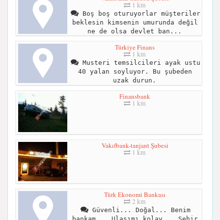
1 km
Boş boş oturuyorlar müşteriler
beklesin kimsenin umurunda değil
ne de olsa devlet ban...
Türkiye Finans
1 km
Musteri temsilcileri ayak ustu
40 yalan soyluyor. Bu şubeden
uzak durun.
Finansbank
1 km
Vakıfbank-tanjant Şubesi
1 km
Türk Ekonomi Bankası
2 km
Güvenli... Doğal... Benim
bankam... Ulaşımı kolay... Şehir