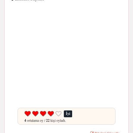
İyi
4
ortalama oy /
22
kişi oyladı.