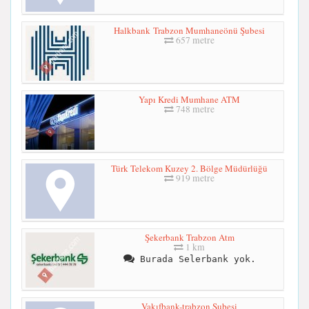
Halkbank Trabzon Mumhaneönü Şubesi
657 metre
Yapı Kredi Mumhane ATM
748 metre
Türk Telekom Kuzey 2. Bölge Müdürlüğü
919 metre
Şekerbank Trabzon Atm
1 km
Burada Selerbank yok.
Vakıfbank-trabzon Şubesi