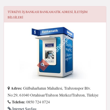
TÜRKIYE İŞ BANKASI BANKAMATIK
ADRESI, ILETIŞIM
BILGILERI
Adres:
Gülbaharhatun Mahallesi, Trabzonspor Blv.
No:29, 61040 Ortahisar/Trabzon Merkez/Trabzon, Türkiye
Telefon:
0850 724 0724
İnternet Sayfası