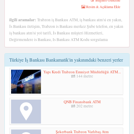
Bilgileri Güncelle
Resim & Açıklama Ekle
ilgili aramalar:
Trabzon iş Bankası ATM, iş bankası atm'si en yakın,
İs Bankası iletişim, Trabzon is Bankası merkez Şube telefon, en yakın
iş bankası atm'si yol tarifi, İs Bankası müşteri Hizmetleri,
Değirmendere is Bankası, Is Bankası ATM Kodu sorgulama
Türkiye İş Bankası Bankamatik'in yakınındaki benzeri yerler
Yapı Kredi Trabzon Emniyet Müdürlüğü ATM...
144 metre
QNB Finansbank ATM
202 metre
Şekerbank Trabzon Varlıbaş Atm