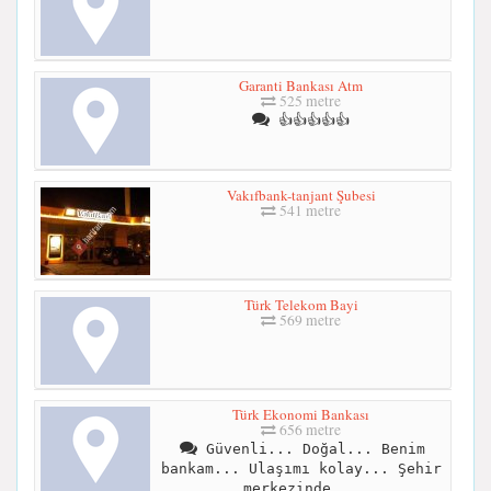
Garanti Bankası Atm
525 metre
👍👍👍👍👍
Vakıfbank-tanjant Şubesi
541 metre
Türk Telekom Bayi
569 metre
Türk Ekonomi Bankası
656 metre
Güvenli... Doğal... Benim
bankam... Ulaşımı kolay... Şehir
merkezinde...