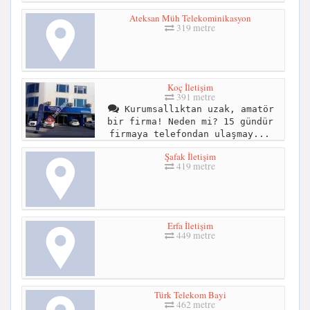
Ateksan Müh Telekominikasyon
319 metre
Koç İletişim
391 metre
Kurumsallıktan uzak, amatör
bir firma! Neden mi? 15 gündür
firmaya telefondan ulaşmay...
Şafak İletişim
419 metre
Erfa İletişim
449 metre
Türk Telekom Bayi
462 metre