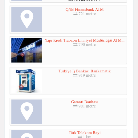
QNB Finansbank ATM
721 metre
Yapı Kredi Trabzon Emniyet Müdürlüğü ATM...
790 metre
Türkiye İş Bankası Bankamatik
919 metre
Garanti Bankası
981 metre
Türk Telekom Bayi
1 km