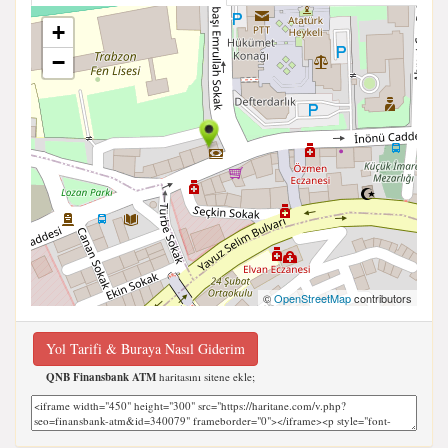
+
−
©
OpenStreetMap
contributors
Yol Tarifi & Buraya Nasıl Giderim
QNB Finansbank ATM
haritasını sitene ekle;