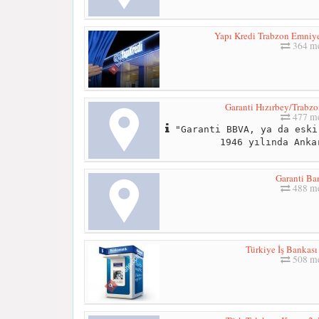
Yapı Kredi Trabzon Emniy
364 me
Garanti Hızırbey/Trabzo
477 me
"Garanti BBVA, ya da eski
1946 yılında Anka
Garanti Ba
488 me
Türkiye İş Bankas
508 me