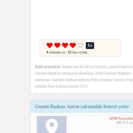
İyi
4
ortalama oy /
22
kişi oyladı.
ilgili aramalar:
hangi atm'ler döviz veriyor, garanti kartıy
Garanti Bankası anlaşmalı Bankalar, Zelle Garanti Bankası,
numarası, Garanti bankamatikten Para yatırma, Garanti P
günlük Para Çekme Limiti 2023
Garanti Bankası Atm'ın yakınındaki benzeri yerler
QNB Finansb
324 me