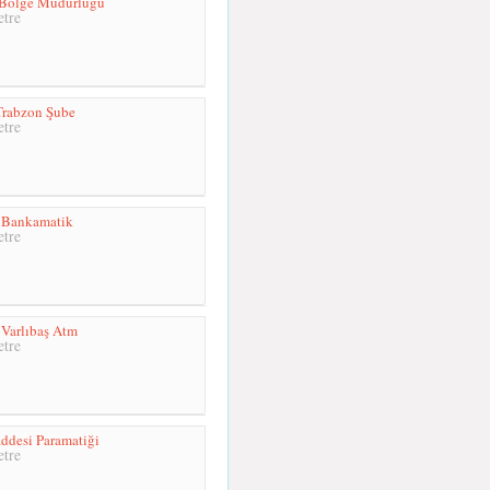
 Bölge Müdürlüğü
tre
 Trabzon Şube
tre
ı Bankamatik
tre
Varlıbaş Atm
tre
ddesi Paramatiği
tre