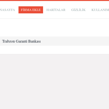
NASAYFA
FİRMA EKLE
HARİTALAR
GIZLILIK
KULLANI
Trabzon Garanti Bankası