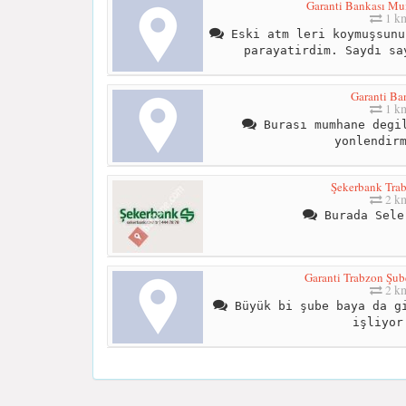
Garanti Bankası M
1 k
Eski atm leri koymuşsunu
parayatirdim. Saydı sa
Garanti Ba
1 k
Burası mumhane degil
yonlendir
Şekerbank Tra
2 k
Burada Sele
Garanti Trabzon Şub
2 k
Büyük bi şube baya da gi
işliyor