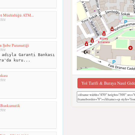
et Müdürlüğü ATM...
tre
n Şube Paramatiği
tre
 adıyla Garanti Bankası
ra'da kuru...
nkası
tre
Yol Tarifi & Buraya Nasıl Gid
ı Bankamatik
tre