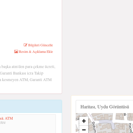
Bilgileri Güncelle
Resim & Açıklama Ekle
la başka atm'den para çekme ücreti,
 Garanti Bankası icra Takip
ara kesmeyen ATM, Garanti ATM
Haritası, Uydu Görüntüsü
ank ATM
+
tre
−