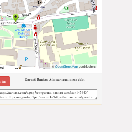
©
OpenStreetMap
contributors
Garanti Bankası Atm
haritasını sitene ekle;
erim