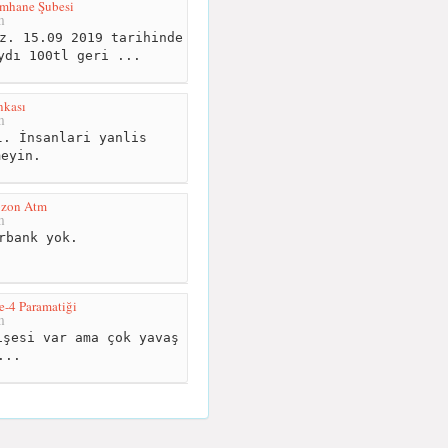
umhane Şubesi
m
z. 15.09 2019 tarihinde
ydı 100tl geri ...
nkası
m
. İnsanlari yanlis
meyin.
bzon Atm
m
rbank yok.
e-4 Paramatiği
m
şesi var ama çok yavaş
...