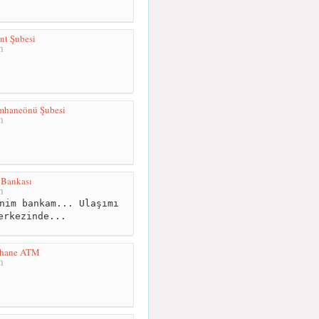
nt Şubesi
m
mhaneönü Şubesi
m
 Bankası
m
nim bankam... Ulaşımı
erkezinde...
mhane ATM
m