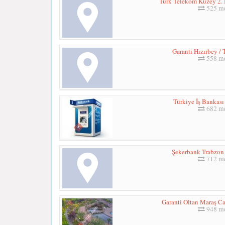
Türk Telekom Kuzey 2.
525 me
Garanti Hızırbey /
558 me
Türkiye İş Bankas
682 me
Şekerbank Trabzon 
712 me
Garanti Oltan Maraş Ca
948 me