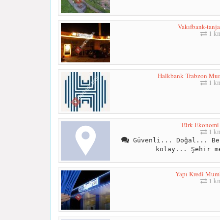
Vakıfbank-tanja
1 k
Halkbank Trabzon Mu
1 k
Türk Ekonomi
1 k
Güvenli... Doğal... Be
kolay... Şehir m
Yapı Kredi Mu
1 k