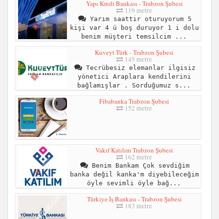
Yapı Kredi Bankası - Trabzon Şubesi
119 metre
Yarım saattir oturuyorum 5
kişi var 4 ü boş duruyor 1 i dolu
benim müşteri temsilcim ...
Kuveyt Türk - Trabzon Şubesi
145 metre
Tecrübesiz elemanlar ilgisiz
yönetici Araplara kendilerini
bağlamışlar . Sorduğumuz s...
Fibabanka Trabzon Şubesi
152 metre
Vakıf Katılım Trabzon Şubesi
162 metre
Benim Bankam Çok sevdiğim
banka değil kanka'm diyebileceğim
öyle sevimli öyle bağ...
Türkiye İş Bankası - Trabzon Şubesi
183 metre