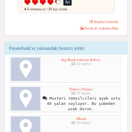
İyi
4.3
ortalama oy /
21
kişi oyladı.
Bilgileri Güncelle
Resim & Açıklama Ekle
Finansbank'ın yakınındaki benzeri yerler
Ing Bank-trabzon Şubesi
42 metre
Türkiye Finans
55 metre
Musteri temsilcileri ayak ustu
40 yalan soyluyor. Bu şubeden
uzak durun.
ABank
70 metre