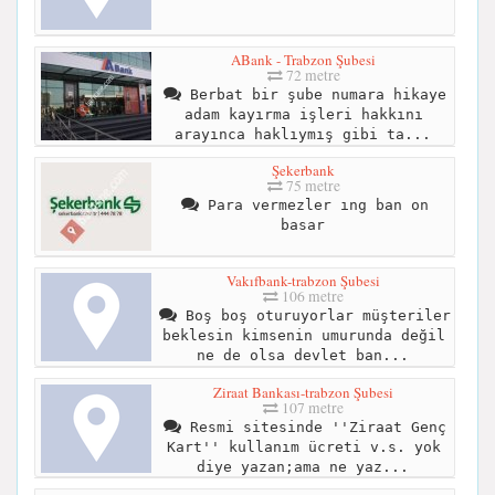
ABank - Trabzon Şubesi
72 metre
Berbat bir şube numara hikaye
adam kayırma işleri hakkını
arayınca haklıymış gibi ta...
Şekerbank
75 metre
Para vermezler ıng ban on
basar
Vakıfbank-trabzon Şubesi
106 metre
Boş boş oturuyorlar müşteriler
beklesin kimsenin umurunda değil
ne de olsa devlet ban...
Ziraat Bankası-trabzon Şubesi
107 metre
Resmi sitesinde ''Ziraat Genç
Kart'' kullanım ücreti v.s. yok
diye yazan;ama ne yaz...