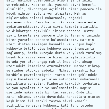
satır halinde düzenlenmiş olup inşa tarihini
vermektedir. Kapının iki yanında sivri kemerli
alınlıklı, dikdörtgen açıklıklı birer pencere ile
küçük mihrap nişleri yer almıştır. Mihrap
nişlerinden soldaki mukarnaslı, sağdaki
süslemesizdir. Cami harimi iki sıra pencereyle
aydınlanmaktadır. Altta sivri kemerli alınlıklı
ve dikdörtgen açıklıklı ikişer pencere, üstte
sivri kemerli iki pencere ile bunların ortasında
birer yuvarlak pencere bulunmaktadır. Harimin
üzeri dıştan sekizgen kasnaklı ve kurşun kaplı
kubbeyle örtülü olup kubbeye geçiş tromplarla
sağlanmış, harim kuzeyde derin ve yüksek tutulmuş
büyük bir sivri kemerle biraz genişletilmiştir.
Burada yer alan ahşap mahfil önde dört ahşap
üzerindeki kemerlere oturmaktadır. Mermer mihrap
ve minber oldukça sadedir. Mihrap zikzaklı bir
bordürle çevrelenmiştir. Yarım daire şeklindeki
nişin köşelerinde yer alan sütunçeler mukarnaslı
başlıklara sahiptir. Minberin korkuluk levhaları
ve yan aynaları düz ve süslemesizdir. Kapısı
üzerinde mukarnaslı bir taç vardır. Önde iki
zarif sütuna, arkada duvardaki konsollara oturan
köşk kısmı iki renkli taştan sivri kemerli
açıklıklı ve sivri kubbemsi külâhla örtülüdür.