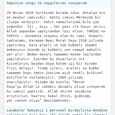
hepinize sevgi ve saygılarımı sunuyorum
29 Nisan 2018 tarihinde burada idim. Antalya'nın
en meşhur camisidir. Hatta ismini Merkezde bir
ilçeye vermiştir. Vakit namazlarında bile çok
yoğundur. İçi , dışı , her yanı ile huzur verici.
Allah yapandan yaptırandan razı olsun. TARİHİ ve
YAPISI : Günümüze ulaşmış olan bu cami, Osmanlı
Sadrazamı, Karaman Beyi Murat Paşa 1558 yılında
yaptırmış. Kare planlı ve tek kubbeli ibadet
mekanının önünde üç kubbeli son cemaat mahalli
yer alır. Beden duvarı tamamen kesme taşlardan
yapılmıştır. İçerden bu duvarların üst
kısımlarını boydan boya kalem işi bir kitabe
frizi dolaşır. Tromp içleri, araları ve kubbe
tamamen koyu zemin üzerine açık renkli bitkisel
motiflerle süslenmiştir. 1960 yılında
onarılmıştır. Kitabe de özetle; “Murat
Paşa’ya Allah’ın rahmeti devamlı olsun isteyerek
bu camiyi yaptırdı. Allah ahiret sevabına
eriştirsin, hayrını kabul etsin, gideceği
yer cennet olsun” denilmektedir.
Lavabolar bakımsız 1 personel bırakılırsa kendine
çalıştırıp kişi başı 1tl alsada yeter hiç olmazsa