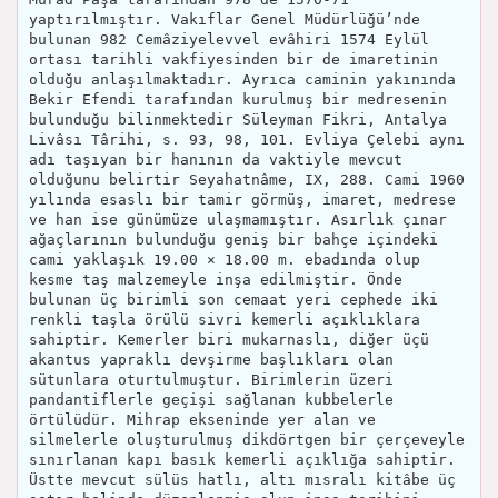
yaptırılmıştır. Vakıflar Genel Müdürlüğü’nde
bulunan 982 Cemâziyelevvel evâhiri 1574 Eylül
ortası tarihli vakfiyesinden bir de imaretinin
olduğu anlaşılmaktadır. Ayrıca caminin yakınında
Bekir Efendi tarafından kurulmuş bir medresenin
bulunduğu bilinmektedir Süleyman Fikri, Antalya
Livâsı Târihi, s. 93, 98, 101. Evliya Çelebi aynı
adı taşıyan bir hanının da vaktiyle mevcut
olduğunu belirtir Seyahatnâme, IX, 288. Cami 1960
yılında esaslı bir tamir görmüş, imaret, medrese
ve han ise günümüze ulaşmamıştır. Asırlık çınar
ağaçlarının bulunduğu geniş bir bahçe içindeki
cami yaklaşık 19.00 × 18.00 m. ebadında olup
kesme taş malzemeyle inşa edilmiştir. Önde
bulunan üç birimli son cemaat yeri cephede iki
renkli taşla örülü sivri kemerli açıklıklara
sahiptir. Kemerler biri mukarnaslı, diğer üçü
akantus yapraklı devşirme başlıkları olan
sütunlara oturtulmuştur. Birimlerin üzeri
pandantiflerle geçişi sağlanan kubbelerle
örtülüdür. Mihrap ekseninde yer alan ve
silmelerle oluşturulmuş dikdörtgen bir çerçeveyle
sınırlanan kapı basık kemerli açıklığa sahiptir.
Üstte mevcut sülüs hatlı, altı mısralı kitâbe üç