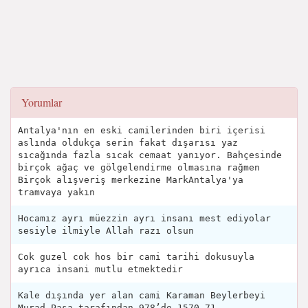
Yorumlar
Antalya'nın en eski camilerinden biri içerisi
aslında oldukça serin fakat dışarısı yaz
sıcağında fazla sıcak cemaat yanıyor. Bahçesinde
birçok ağaç ve gölgelendirme olmasına rağmen
Birçok alışveriş merkezine MarkAntalya'ya
tramvaya yakın
Hocamız ayrı müezzin ayrı insanı mest ediyolar
sesiyle ilmiyle Allah razı olsun
Cok guzel cok hos bir cami tarihi dokusuyla
ayrıca insani mutlu etmektedir
Kale dışında yer alan cami Karaman Beylerbeyi
Murad Paşa tarafından 978’de 1570-71