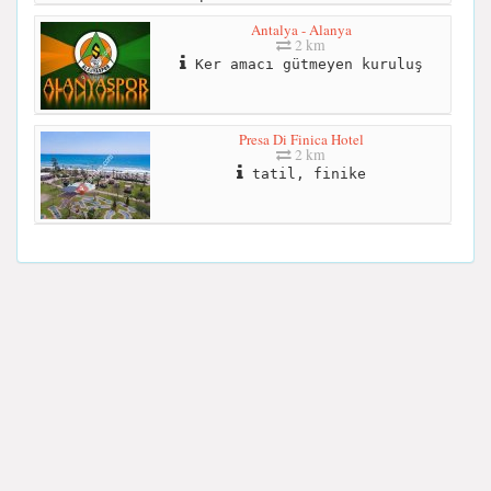
Antalya - Alanya
2 km
Ker amacı gütmeyen kuruluş
Presa Di Finica Hotel
2 km
tatil, finike