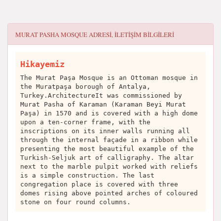
MURAT PASHA MOSQUE
ADRESI, ILETIŞIM BILGILERI
Hikayemiz
The Murat Paşa Mosque is an Ottoman mosque in
the Muratpaşa borough of Antalya,
Turkey.ArchitectureIt was commissioned by
Murat Pasha of Karaman (Karaman Beyi Murat
Paşa) in 1570 and is covered with a high dome
upon a ten-corner frame, with the
inscriptions on its inner walls running all
through the internal façade in a ribbon while
presenting the most beautiful example of the
Turkish-Seljuk art of calligraphy. The altar
next to the marble pulpit worked with reliefs
is a simple construction. The last
congregation place is covered with three
domes rising above pointed arches of coloured
stone on four round columns.