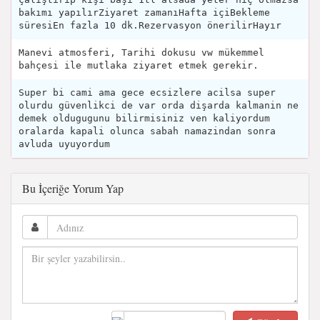
bakımı yapılırZiyaret zamanıHafta içiBekleme
süresiEn fazla 10 dk.Rezervasyon önerilirHayır
Manevi atmosferi, Tarihi dokusu vw mükemmel
bahçesi ile mutlaka ziyaret etmek gerekir.
Super bi cami ama gece ecsizlere acilsa super
olurdu güvenlikci de var orda dişarda kalmanin ne
demek oldugugunu bilirmisiniz ven kaliyordum
oralarda kapali olunca sabah namazindan sonra
avluda uyuyordum
Bu İçeriğe Yorum Yap