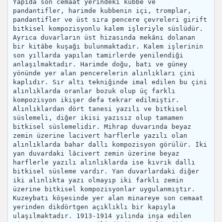
Yapıda son cemaat yerindeki kubbe ve
pandantifler, harimde kubbenin içi, tromplar,
pandantifler ve üst sıra pencere çevreleri girift
bitkisel kompozisyonlu kalem işleriyle süslüdür.
Ayrıca duvarların üst hizasında mekânı dolanan
bir kitâbe kuşağı bulunmaktadır. Kalem işlerinin
son yıllarda yapılan tamirlerde yenilendiği
anlaşılmaktadır. Harimde doğu, batı ve güney
yönünde yer alan pencerelerin alınlıkları çini
kaplıdır. Sır altı tekniğinde imal edilen bu çini
alınlıklarda oranlar bozuk olup üç farklı
kompozisyon ikişer defa tekrar edilmiştir.
Alınlıklardan dört tanesi yazılı ve bitkisel
süslemeli, diğer ikisi yazısız olup tamamen
bitkisel süslemelidir. Mihrap duvarında beyaz
zemin üzerine lacivert harflerle yazılı olan
alınlıklarda bahar dallı kompozisyon görülür. İki
yan duvardaki lâcivert zemin üzerine beyaz
harflerle yazılı alınlıklarda ise kıvrık dallı
bitkisel süsleme vardır. Yan duvarlardaki diğer
iki alınlıkta yazı olmayıp iki farklı zemin
üzerine bitkisel kompozisyonlar uygulanmıştır.
Kuzeybatı köşesinde yer alan minareye son cemaat
yerinden dikdörtgen açıklıklı bir kapıyla
ulaşılmaktadır. 1913-1914 yılında inşa edilen