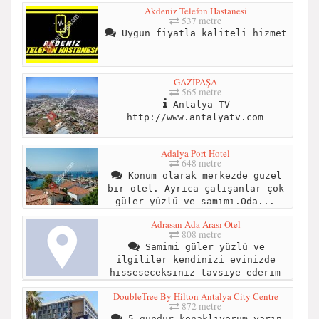
Akdeniz Telefon Hastanesi
537 metre
Uygun fiyatla kaliteli hizmet
GAZİPAŞA
565 metre
Antalya TV
http://www.antalyatv.com
Adalya Port Hotel
648 metre
Konum olarak merkezde güzel
bir otel. Ayrıca çalışanlar çok
güler yüzlü ve samimi.Oda...
Adrasan Ada Arası Otel
808 metre
Samimi güler yüzlü ve
ilgililer kendinizi evinizde
hisseseceksiniz tavsiye ederim
DoubleTree By Hilton Antalya City Centre
872 metre
5 gündür konaklıyorum yarın