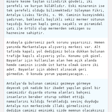
minare kesme taştan silindirik gövdeli, iki
şerefeli ve kurşun külâhlıdır. Eski minarenin ise
tek şerefeli olduğu bilinmektedir Süleyman Fikri,
Antalya Livâsı Târihi, s. 99. Caminin kuzeyindeki
şadırvan, baklavalı başlıklı sekiz mermer sütunun
taşıdığı kurşun kaplı geniş saçaklı ve piramidal
çatı ile örtülü olup mermerden sekizgen su
haznesine sahiptir.
Arabayla giderseniz park sorunu yaşarsınız. Hemen
yanında Markantalaya alışveriş merkezi var. Alt
tafinda kapalı yol dediğimiz bolca dükkan bulunan
trafiğe kapılı alışveriş yolu. Konumu çok güzel.
Bayanlar için kullanılan alan hem açık alanda
hemde caminin icinde üst katta olmak üzere iki
adet. Bayanlar için abdest alınacak geri
görmedim. O konuda yorum yapamiyacagim...
Antalya'da bulunan camimiz gezmeye görmeye
deyecek çok nadide bir ibadet yapılan güzel bir
camimizdir dışarda oturma alanları bahçesi
insanların beraber oturup sohbet ettiği
namazlarını kıldığı ferahladığı sevinç duyduğu
Antalya nın merkezinde illaki görmelisiniz
dediğim camimiz eminimki sizde memnun olacaksınız