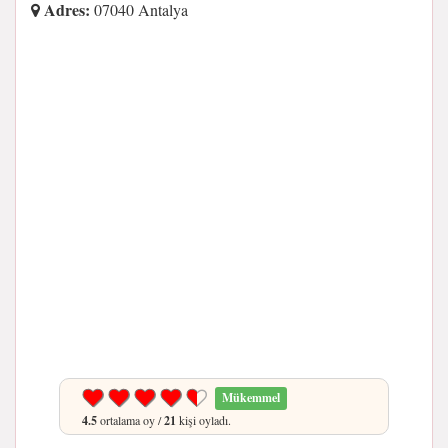
Adres:
07040 Antalya
Mükemmel
4.5
ortalama oy /
21
kişi oyladı.