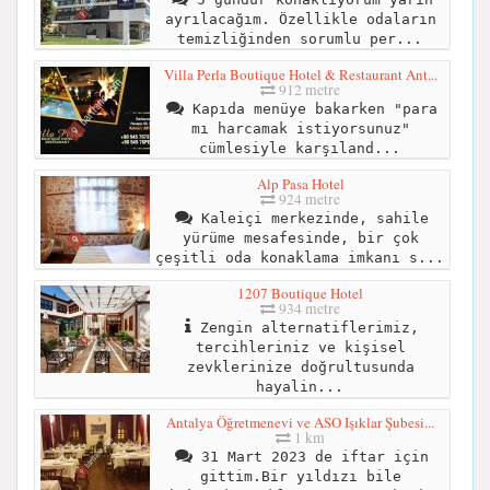
ayrılacağım. Özellikle odaların
temizliğinden sorumlu per...
Villa Perla Boutique Hotel & Restaurant Ant...
912 metre
Kapıda menüye bakarken "para
mı harcamak istiyorsunuz"
cümlesiyle karşıland...
Alp Pasa Hotel
924 metre
Kaleiçi merkezinde, sahile
yürüme mesafesinde, bir çok
çeşitli oda konaklama imkanı s...
1207 Boutique Hotel
934 metre
Zengin alternatiflerimiz,
tercihleriniz ve kişisel
zevklerinize doğrultusunda
hayalin...
Antalya Öğretmenevi ve ASO Işıklar Şubesi...
1 km
31 Mart 2023 de iftar için
gittim.Bir yıldızı bile