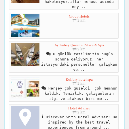
haketmiyor.iftar menüsü adında
ney...
Group Hotels
2 km
Aydınbey Queen's Palace & Spa
2 km
6 günlük tatilimizin bugün
sonuna geliyoruz; her
istasyondaki personeller çalışkan
ve...
Kolibry hotel spa
2 km
Herşey çok güzeldi, çok memnun
kaldık. Temizlik, çalışanların
ilgi ve alakası bizi me...
Hotel Adviser
2 km
Discover with Hotel Adviser! Be
inspired by the best travel
experiences from around ...