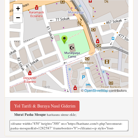
+
−
©
OpenStreetMap
contributors
Yol Tarifi & Buraya Nasıl Giderim
Murat Pasha Mosque
haritasını sitene ekle;