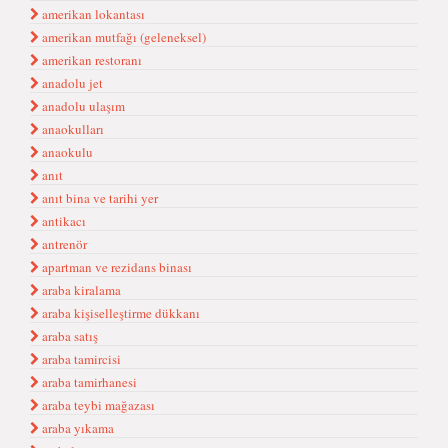
amerikan lokantası
amerikan mutfağı (geleneksel)
amerikan restoranı
anadolu jet
anadolu ulaşım
anaokulları
anaokulu
anıt
anıt bina ve tarihi yer
antikacı
antrenör
apartman ve rezidans binası
araba kiralama
araba kişiselleştirme dükkanı
araba satış
araba tamircisi
araba tamirhanesi
araba teybi mağazası
araba yıkama