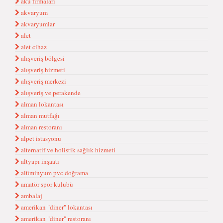
akü firmaları
akvaryum
akvaryumlar
alet
alet cihaz
alışveriş bölgesi
alışveriş hizmeti
alışveriş merkezi
alışveriş ve perakende
alman lokantası
alman mutfağı
alman restoranı
alpet istasyonu
alternatif ve holistik sağlık hizmeti
altyapı inşaatı
alüminyum pvc doğrama
amatör spor kulubü
ambalaj
amerikan "diner" lokantası
amerikan "diner" restoranı