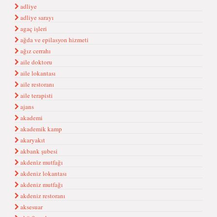
adliye
adliye sarayı
agaç işleri
ağda ve epilasyon hizmeti
ağız cerrahı
aile doktoru
aile lokantası
aile restoranı
aile terapisti
ajans
akademi
akademik kamp
akaryakıt
akbank şubesi
akdeni̇z mutfağı
akdeniz lokantası
akdeniz mutfağı
akdeniz restoranı
aksesuar