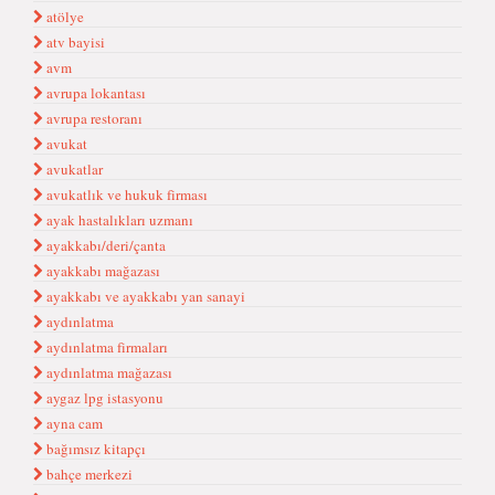
atölye
atv bayisi
avm
avrupa lokantası
avrupa restoranı
avukat
avukatlar
avukatlık ve hukuk firması
ayak hastalıkları uzmanı
ayakkabı/deri/çanta
ayakkabı mağazası
ayakkabı ve ayakkabı yan sanayi
aydınlatma
aydınlatma firmaları
aydınlatma mağazası
aygaz lpg istasyonu
ayna cam
bağımsız kitapçı
bahçe merkezi