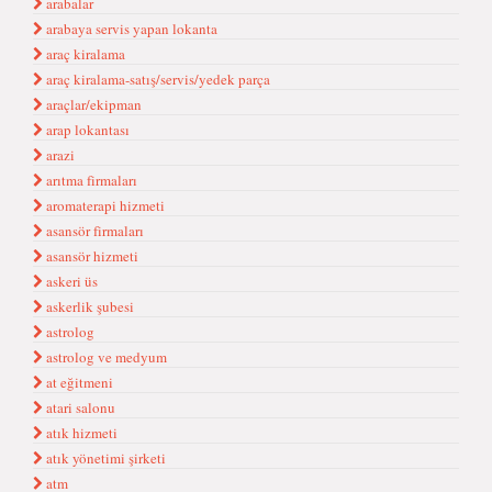
arabalar
arabaya servis yapan lokanta
araç kiralama
araç kiralama-satış/servis/yedek parça
araçlar/ekipman
arap lokantası
arazi
arıtma firmaları
aromaterapi hizmeti
asansör firmaları
asansör hizmeti
askeri üs
askerlik şubesi
astrolog
astrolog ve medyum
at eğitmeni
atari salonu
atık hizmeti
atık yönetimi şirketi
atm