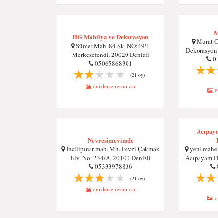
M
HG Mobilya ve Dekorasyon
Murat C
Sümer Mah. 84 Sk. NO:49/1
Dekorasyon 
Merkezefendi, 20020 Denizli
0
05065868301
(21 oy)
önizleme resmi var
ön
Acıpay
Nevresimevimde
İncilipınar mah. Mh. Fevzi Çakmak
yeni mahel
Blv. No: 234/A, 20100 Denizli
Acıpayam D
05333978836
(21 oy)
önizleme resmi var
ön