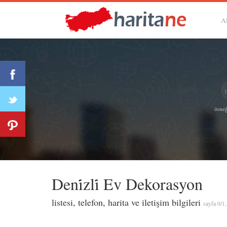
A
örneğ
Deni̇zli̇ Ev Dekorasyon
listesi, telefon, harita ve iletişim bilgileri
sayfa 0/1