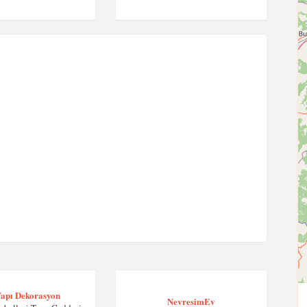
Yapı Dekorasyon
NevresimEv