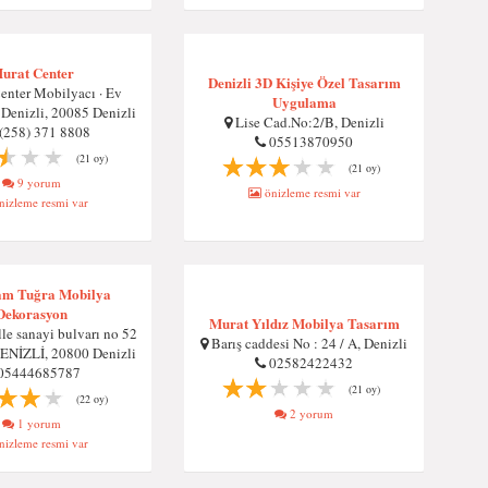
urat Center
Denizli 3D Kişiye Özel Tasarım
enter Mobilyacı · Ev
Uygulama
Denizli, 20085 Denizli
Lise Cad.No:2/B, Denizli
 (258) 371 8808
05513870950
(21 oy)
(21 oy)
9 yorum
önizleme resmi var
izleme resmi var
am Tuğra Mobilya
Dekorasyon
Murat Yıldız Mobilya Tasarım
le sanayi bulvarı no 52
Barış caddesi No : 24 / A, Denizli
ENİZLİ, 20800 Denizli
02582422432
05444685787
(21 oy)
(22 oy)
2 yorum
1 yorum
izleme resmi var