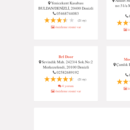
Adalet Ma
Yenicekent Kasabası
no:31/a 
BULDAN/DENİZLİ, 20400 Denizli
05468744083
(21 oy)
önizleme resmi var
ön
Brl Door
Mo
Sevindik Mah. 2423/4 Sok.No:2
Çamlık B
Merkezefendi, 20100 Denizli
02582689192
(21 oy)
4 yorum
ön
önizleme resmi var