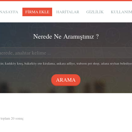
NASAYFA
FİRMA EKLE
HARİTALAR
GIZLILIK
KULLANI
Nerede Ne Aramıştınız ?
in; kadıköy kreş, bakırköy oto kiralama, ankara adliye, trabzon pet shop, adana seyhan belediye
, toplam 20 sonuç