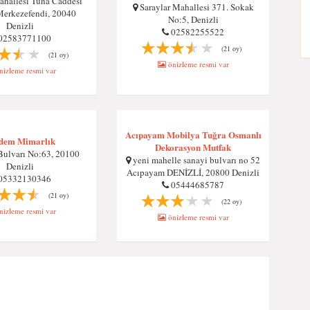
hallesi Tuna Caddesi
Saraylar Mahallesi 371. Sokak
Merkezefendi, 20040
No:5, Denizli
Denizli
02582255522
02583771100
(21 oy)
(21 oy)
önizleme resmi var
izleme resmi var
Acıpayam Mobilya Tuğra Osmanlı
dem Mimarlık
Dekorasyon Mutfak
ulvarı No:63, 20100
yeni mahelle sanayi bulvarı no 52
Denizli
Acıpayam DENİZLİ, 20800 Denizli
05332130346
05444685787
(21 oy)
(22 oy)
izleme resmi var
önizleme resmi var