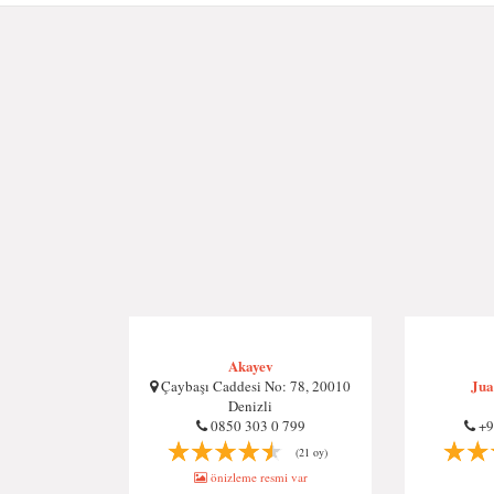
Akayev
Jua
Çaybaşı Caddesi No: 78, 20010
Denizli
0850 303 0 799
+9
(21 oy)
önizleme resmi var