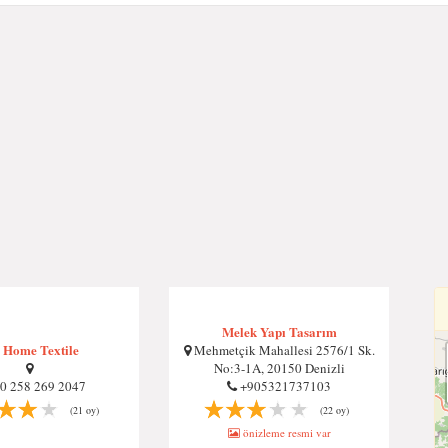
Melek Yapı Tasarım
 Home Textile
Mehmetçik Mahallesi 2576/1 Sk.
No:3-1A, 20150 Denizli
0 258 269 2047
+905321737103
(21 oy)
(22 oy)
önizleme resmi var