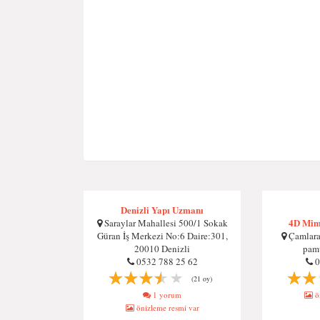
Denizli Yapı Uzmanı
4D Mim
Saraylar Mahallesi 500/1 Sokak
Güran İş Merkezi No:6 Daire:301,
Çamlaral
20010 Denizli
pamu
0532 788 25 62
0
(21 oy)
1 yorum
ön
önizleme resmi var