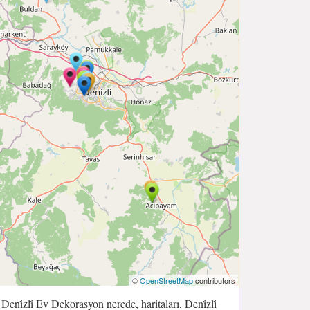
©
OpenStreetMap
contributors
Deni̇zli̇ Ev Dekorasyon nerede, haritaları, Deni̇zli̇