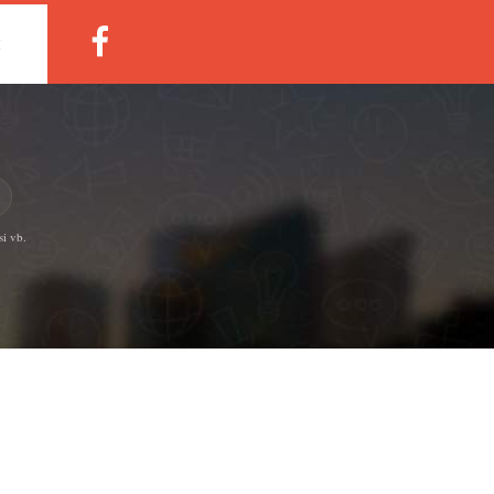
M
si vb.