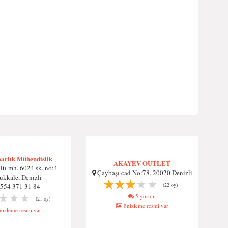
arlık Mühendislik
AKAYEV OUTLET
tı mh. 6024 sk. no:4
Çaybaşı cad No:78, 20020 Denizli
kkale, Denizli
(22 oy)
554 371 31 84
5 yorum
(21 oy)
önizleme resmi var
izleme resmi var