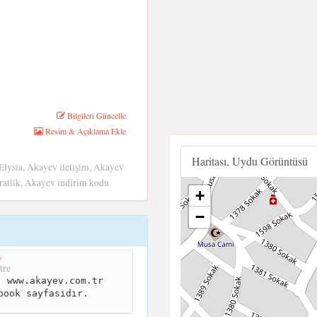
Bilgileri Güncelle
Resim & Açıklama Ekle
Haritası, Uydu Görüntüsü
lysia, Akayev iletişim, Akayev
aratlik, Akayev indirim kodu
+
−
v
tre
 www.akayev.com.tr
book sayfasıdır.