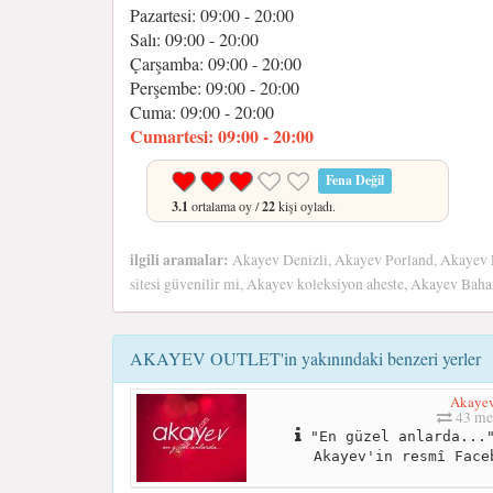
Pazartesi: 09:00 - 20:00
Salı: 09:00 - 20:00
Çarşamba: 09:00 - 20:00
Perşembe: 09:00 - 20:00
Cuma: 09:00 - 20:00
Cumartesi: 09:00 - 20:00
Fena Değil
3.1
ortalama oy /
22
kişi oyladı.
ilgili aramalar:
Akayev Denizli, Akayev Porland, Akayev E
sitesi güvenilir mi, Akayev koleksiyon aheste, Akayev Bah
AKAYEV OUTLET'in yakınındaki benzeri yerler
Akaye
43 me
"En güzel anlarda..."
Akayev'in resmî Face