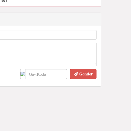
kası
Gönder