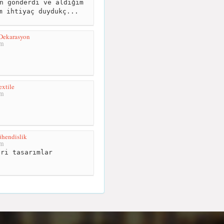
n gönderdi ve aldığım
m ihtiyaç duydukç...
 Dekarasyon
km
xtile
km
hendislik
km
ri tasarımlar