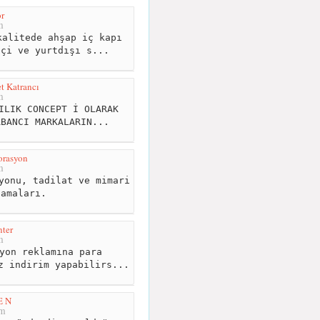
r
m
alitede ahşap iç kapı
içi ve yurtdışı s...
t Katrancı
m
ILIK CONCEPT İ OLARAK
ABANCI MARKALARIN...
orasyon
m
yonu, tadilat ve mimari
lamaları.
ter
m
yon reklamına para
z indirim yapabilirs...
E N
km