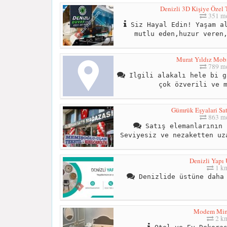
Denizli 3D Kişiye Özel
351 me
Siz Hayal Edin! Yaşam al
mutlu eden,huzur veren
Murat Yıldız Mobi
789 me
Ilgili alakalı hele bi g
çok özverili ve 
Gümrük Eşyalari Sat
863 me
Satış elemanlarının 
Seviyesiz ve nezaketten uz
Denizli Yapı
1 k
Denizlide üstüne daha 
Modem Mim
2 k