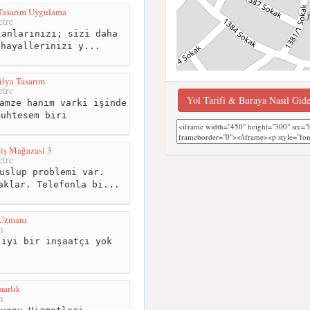
 Tasarım Uygulama
tre
anlarınızı; sizi daha
,hayallerinizi y...
lya Tasarım
tre
Yol Tarifi & Buraya Nasıl Gid
amze hanım varki işinde
muhtesem biri
iş Mağazasi 3
tre
uslup problemi var.
aklar. Telefonla bi...
 Uzmanı
m
iyi bir inşaatçı yok
arlık
m