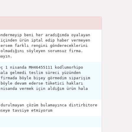
ondermeyip beni her aradığımda oyalayan
 içinden ürün iptal edip haber vermeyen
tersem farklı rengini göndereceklerini
 olmadığını söyleyen sorumsuz firma.
mayın.
eç 1 nisanda MH46455111 kodlumorhipo
hala gelmedi teslim süreci yüzünden
 firmada böyle bişey görmedim siparişim
 böyle devam ederse tüketici hakları
 nisanda vermek için aldığım ürün hala
 durulmayan çözüm bulamayınca distirbitore
mseye tavsiye etmiyorum