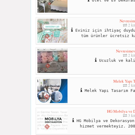
Otel ve Ev Dekoras
Nevresi
2 k
Eviniz için ihtiyaç duydu
tüm ürünler ücretsiz k
Nevresime
2 k
Ucuzluk ve kali
Melek Yapı T
2 k
Melek Yapı Tasarım Fa
HG Mobilya ve 
3 k
HG Mobilya ve Dekorasyon
hizmet vermekteyiz. 20