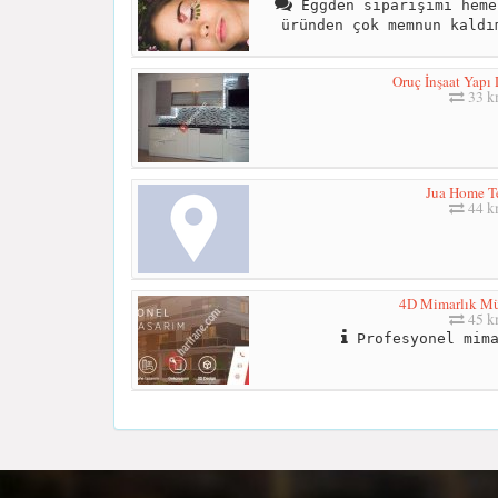
Eggden siparişimi heme
üründen çok memnun kaldı
Oruç İnşaat Yapı
33 
Jua Home Te
44 
4D Mimarlık Mü
45 
Profesyonel mima