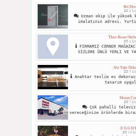
Brl Doo
4 k
Uzman ekip ile yüksek k
imalatının adresi. Yurt
Theo Ihsan Outle
4 k
FIRMAMIZ CORNER MAĞAZAC
SIZLDRE ÜNLÜ YERLI VE Y
Ata Yapı Dek
5 k
Anahtar teslim ev dekoras
tasarım uygu
Murat Cen
7 k
Çok pahalli televiz
vereceğinize ürünlerde bira
E G G D 
10 