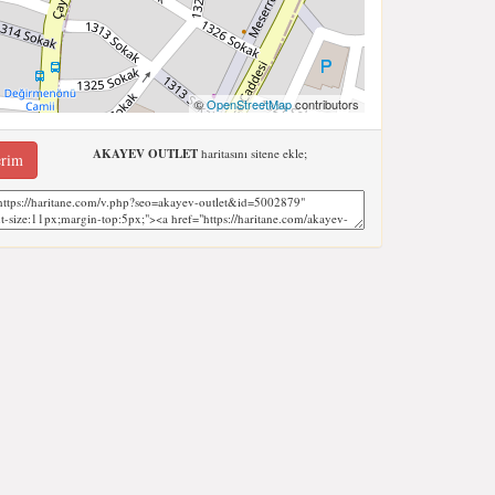
©
OpenStreetMap
contributors
AKAYEV OUTLET
haritasını sitene ekle;
erim