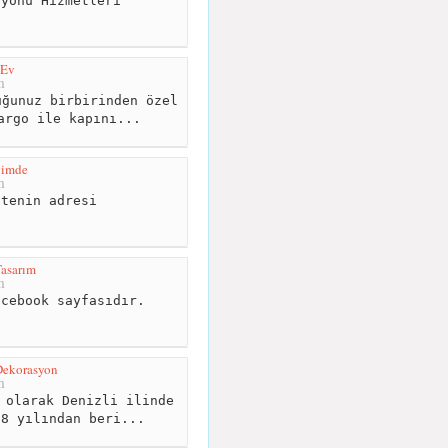
yonu Hizmetleri
mEv
m
ğunuz birbirinden özel
argo ile kapını...
vimde
m
tenin adresi
asarım
m
cebook sayfasıdır.
Dekorasyon
m
 olarak Denizli ilinde
08 yılından beri...