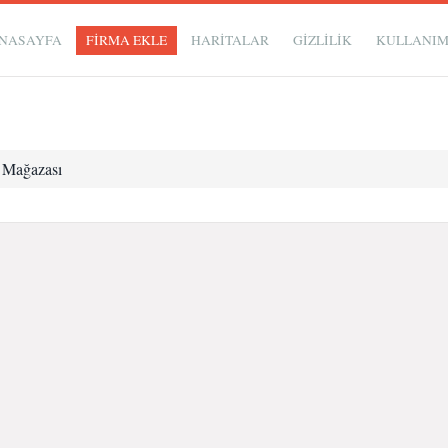
NASAYFA
FİRMA EKLE
HARİTALAR
GIZLILIK
KULLANI
t Mağazası