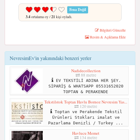
Fena Değil
3.4
ortalama oy /
21
kişi oyladı.
Bilgileri Güncelle
Resim & Açıklama Ekle
NevresimEv'in yakınındaki benzeri yerler
Nadidecollection
88 metre
EV TEKSTİLİ ADINA HER ŞEY.
SİPARİŞ & WHATSAPP 05531652020
TOPTAN & PERAKENDE
Tekstilstok Toptan Havlu Bornoz Nevresim Yas...
120 metre
Toptan ve Perakende Tekstil
Ürünleri Stokları imalat ve
Pazarlama Denizli / Turkey ...
Havlucu Memet
134 metre