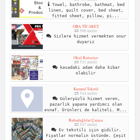
Towel, bathrobe, bathmat, bed
linen, quilt cover, bed sheet,
fitted sheet, pillow, pi...
OBA TİCARET
500 metre
Sizlere hizmet vermekten onur
duyarız
Okul Kırtasiye
531 metre
kasadaki adam daha kibar
olabilir
Kumral Tekstil
544 metre
Güleryüzlü hizmet veren,
pazarlık yapana yardımcı olan
esnaf. Ürünleri de kaliteli. M...
Babadağlılar Çarşısı
547 metre
Ev tekstili için gidilir.
Fiyatlar normalin üstünde. Çeşit