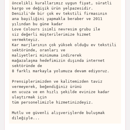
öncelikli kurallarımız uygun fiyat, süratli
kargo ve değişik ürün yelpazesidir.
Denizli'de bir çok ev tekstili firmasının
ana bayiliğini yapmakla beraber ve 2011
yılından bu güne kadar
Love Colours isimli nevresim grubu ile
siz değerli müşterilerimize hizmet
vermekteyiz.
Kar marjlarının çok yüksek olduğu ev tekstili
sektöründe, oranları ve
maliyetleri minimuma indirerek
mağazalaşma hedefimizin dışında internet
sektöründe de
8 farklı markayla yolumuza devam ediyoruz.
Prensiplerimizden ve kalitemizden taviz
vermeyerek, beğendiğiniz ürünü
en ucuza ve en hızlı şekilde evinize kadar
ulaştırmak için
tüm personelimizle hizmetinizdeyiz.
Mutlu ve güvenli alışverişlerde buluşmak
dileğiyle...