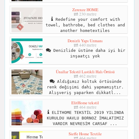
Zerenze HOME
230 metre
Redefine your comfort with
towel, bathrobe, bed clothes and
another hometextiles
Denizli Yapı Uzmanı
440 metre
Denizlide üstüne daha iyi bir
inşaatçı yok
Ünallar Tekstil Lastikli Halı Örtüsü
462 metre
Aldığımız koltuk örtüsünde
renk değişimi dahi yapmamıştır.
Alışveriş yaparken dikkatl...
ElitHome tekstil
464 metre
ELİTHOME TEKSTİL 2019 YILINDA
KURULDU HAVLU BORNOZ İMALATIMIZ
VARDIR NEVRESİM CARSAF ...
Sieffe Home Textile
464 metre