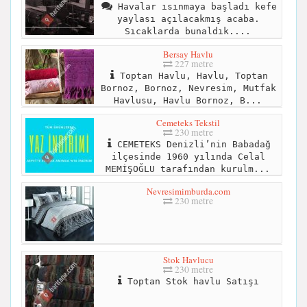
Havalar ısınmaya başladı kefe
yaylası açılacakmış acaba.
Sıcaklarda bunaldık....
Bersay Havlu
227 metre
Toptan Havlu, Havlu, Toptan
Bornoz, Bornoz, Nevresim, Mutfak
Havlusu, Havlu Bornoz, B...
Cemeteks Tekstil
230 metre
CEMETEKS Denizli’nin Babadağ
ilçesinde 1960 yılında Celal
MEMİŞOĞLU tarafından kurulm...
Nevresimimburda.com
230 metre
Stok Havlucu
230 metre
Toptan Stok havlu Satışı