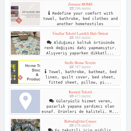
Zerenze HOME
296 metre
Redefine your comfort with
towel, bathrobe, bed clothes and
another hometextiles
Ünallar Tekstil Lastikli Halı Örtüsü
385 metre
Aldığımız koltuk örtüsünde
renk değişimi dahi yapmamıştır.
Alışveriş yaparken dikkatl...
Sieffe Home Textile
387 metre
Towel, bathrobe, bathmat, bed
linen, quilt cover, bed sheet,
fitted sheet, pillow, pi...
Kumral Tekstil
473 metre
Güleryüzlü hizmet veren,
pazarlık yapana yardımcı olan
esnaf. Ürünleri de kaliteli. M...
Babadağlılar Çarşısı
478 metre
Ev tekstili için gidilir.