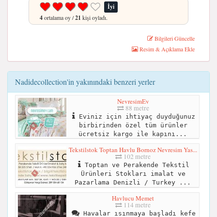
İyi
4
ortalama oy /
21
kişi oyladı.
Bilgileri Güncelle
Resim & Açıklama Ekle
Nadidecollection'in yakınındaki benzeri yerler
NevresimEv
88 metre
Eviniz için ihtiyaç duyduğunuz
birbirinden özel tüm ürünler
ücretsiz kargo ile kapını...
Tekstilstok Toptan Havlu Bornoz Nevresim Yas...
102 metre
Toptan ve Perakende Tekstil
Ürünleri Stokları imalat ve
Pazarlama Denizli / Turkey ...
Havlucu Memet
114 metre
Havalar ısınmaya başladı kefe