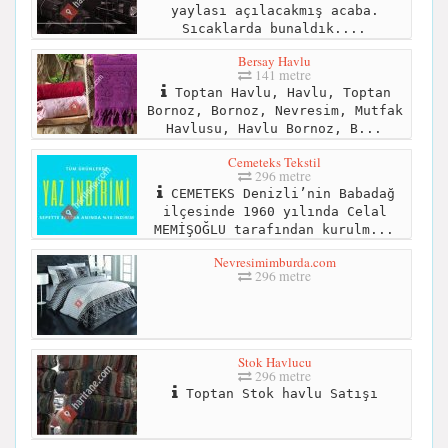
yaylası açılacakmış acaba.
Sıcaklarda bunaldık....
Bersay Havlu
141 metre
Toptan Havlu, Havlu, Toptan
Bornoz, Bornoz, Nevresim, Mutfak
Havlusu, Havlu Bornoz, B...
Cemeteks Tekstil
296 metre
CEMETEKS Denizli’nin Babadağ
ilçesinde 1960 yılında Celal
MEMİŞOĞLU tarafından kurulm...
Nevresimimburda.com
296 metre
Stok Havlucu
296 metre
Toptan Stok havlu Satışı