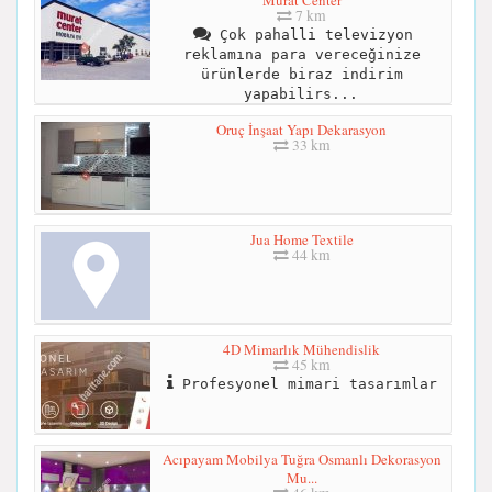
7 km
Çok pahalli televizyon
reklamına para vereceğinize
ürünlerde biraz indirim
yapabilirs...
Oruç İnşaat Yapı Dekarasyon
33 km
Jua Home Textile
44 km
4D Mimarlık Mühendislik
45 km
Profesyonel mimari tasarımlar
Acıpayam Mobilya Tuğra Osmanlı Dekorasyon
Mu...