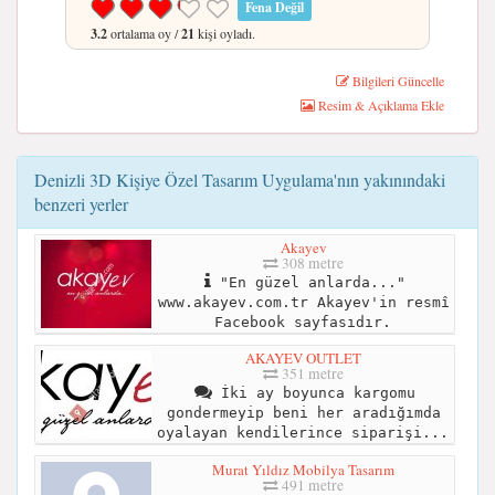
Fena Değil
3.2
ortalama oy /
21
kişi oyladı.
Bilgileri Güncelle
Resim & Açıklama Ekle
Denizli 3D Kişiye Özel Tasarım Uygulama'nın yakınındaki
benzeri yerler
Akayev
308 metre
"En güzel anlarda..."
www.akayev.com.tr Akayev'in resmî
Facebook sayfasıdır.
AKAYEV OUTLET
351 metre
İki ay boyunca kargomu
gondermeyip beni her aradığımda
oyalayan kendilerince siparişi...
Murat Yıldız Mobilya Tasarım
491 metre