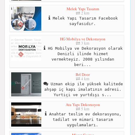
Melek Yapı Tasarım
2 km
Melek Yapı Tasarım Facebook
sayfasıdır.
HG Mobilya ve Dekorasyon
3 km
HG Mobilya ve Dekorasyon olarak
Denizli ilinde hizmet
vermekteyiz. 2008 yılından
beri...
Brl Door
4 km
Uzman ekip ile yüksek kalitede
ahşap iç kapı imalatının adresi.
Yurtiçi ve yurtdışı s...
Ata Yapı Dekorasyon
5 km
Anahtar teslim ev dekorasyonu,
tadilat ve mimari tasarım
uygulamaları.
Murat Center