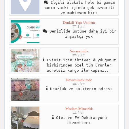
Ilgili alakalı hele bi gamze
hanım varki işinde çok özverili
ve muhtesem biri
Denizli Yapı Uzmanı
1 km
Denizlide üstüne daha iyi bir
inşaatçı yok
NevresimEv
2 km
Eviniz için ihtiyaç duyduğunuz
birbirinden özel tüm ürünler
ücretsiz kargo ile kapını...
Nevresimevimde
2 km
Ucuzluk ve kalitenin adresi
Modem Mimarlık
2 km
Otel ve Ev Dekorasyonu
Hizmetleri