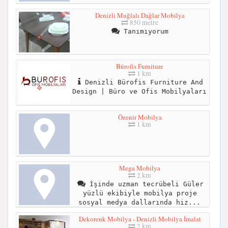
Denizli Muğlalı Dağlar Mobilya
850 metre
Tanımıyorum
Bürofis Furniture
1 km
Denizli Bürofis Furniture And
Design | Büro ve Ofis Mobilyaları
Özenir Mobilya
1 km
Mega Mobilya
2 km
İşinde uzman tecrübeli Güler
yüzlü ekibiyle mobilya proje
sosyal medya dallarında hiz...
Dekorenk Mobilya - Denizli Mobilya İmalat
2 km