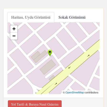
Haritası, Uydu Görüntüsü
Sokak Görünümü
+
−
©
OpenStreetMap
contributors
Yol Tarifi & Buraya Nasıl Giderim