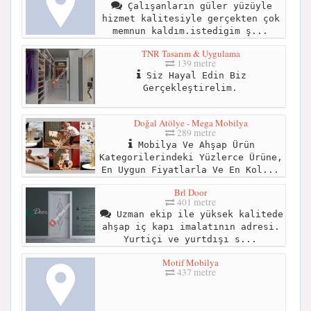
Çalışanların güler yüzüyle
hizmet kalitesiyle gerçekten çok
memnun kaldım.istedigim ş...
TNR Tasarım & Uygulama
139 metre
Siz Hayal Edin Biz
Gerçekleştirelim.
Doğal Atölye - Mega Mobilya
289 metre
Mobilya Ve Ahşap Ürün
Kategorilerindeki Yüzlerce Ürüne,
En Uygun Fiyatlarla Ve En Kol...
Brl Door
401 metre
Uzman ekip ile yüksek kalitede
ahşap iç kapı imalatının adresi.
Yurtiçi ve yurtdışı s...
Motif Mobilya
437 metre