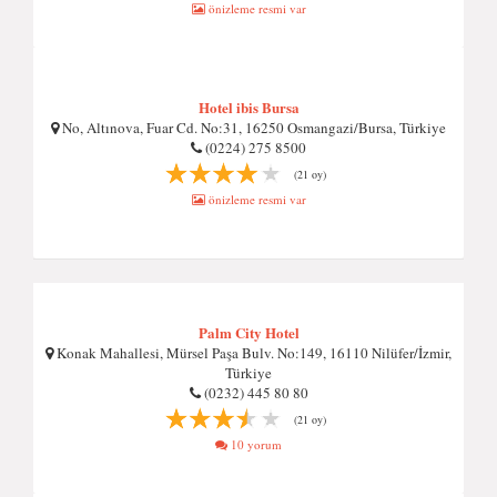
önizleme resmi var
Hotel ibis Bursa
No, Altınova, Fuar Cd. No:31, 16250 Osmangazi/Bursa, Türkiye
(0224) 275 8500
(21 oy)
önizleme resmi var
Palm City Hotel
Konak Mahallesi, Mürsel Paşa Bulv. No:149, 16110 Nilüfer/İzmir,
Türkiye
(0232) 445 80 80
(21 oy)
10 yorum