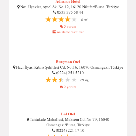
Adranos Hotel
No:, Üçevler, Aysel Sk. No:12, 16120 Nilüfer/Bursa, Türkiye
0533 375 58 44
(1 oy)
5 yorum
önizleme resmi var
Burçman Otel
Hacı İlyas, Kıbrıs Şehitleri Cd. No:16, 16070 Osmangazi, Türkiye
(0224) 251 5210
(21 oy)
2 yorum
Lal Otel
Tahtakale Mahallesi, Maksem Cd. No:79, 16040
Osmangazi/Bursa, Türkiye
(0224) 221 17 10