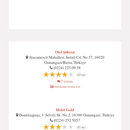
Otel Şükran
Alacamescit Mahallesi, İnönü Cd. No:37, 16020
Osmangazi/Bursa, Türkiye
(0224) 225 09 38
(22 oy)
5 yorum
önizleme resmi var
Hotel Gold
Demirtaşpaşa, 3. Selvili Sk. No:2, 16300 Osmangazi, Türkiye
(0224) 252 5057
(21 oy)