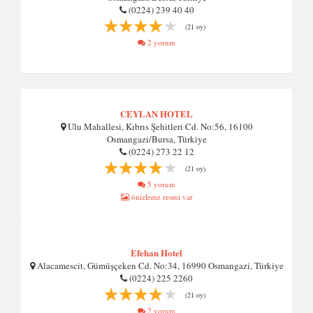
(0224) 239 40 40
(21 oy)
2 yorum
CEYLAN HOTEL
Ulu Mahallesi, Kıbrıs Şehitleri Cd. No:56, 16100
Osmangazi/Bursa, Türkiye
(0224) 273 22 12
(21 oy)
5 yorum
önizleme resmi var
Efehan Hotel
Alacamescit, Gümüşçeken Cd. No:34, 16990 Osmangazi, Türkiye
(0224) 225 2260
(21 oy)
2 yorum