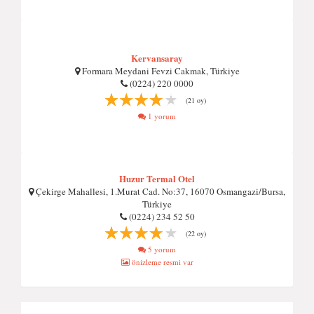
Kervansaray
Formara Meydani Fevzi Cakmak, Türkiye
(0224) 220 0000
(21 oy)
1 yorum
Huzur Termal Otel
Çekirge Mahallesi, 1.Murat Cad. No:37, 16070 Osmangazi/Bursa,
Türkiye
(0224) 234 52 50
(22 oy)
5 yorum
önizleme resmi var