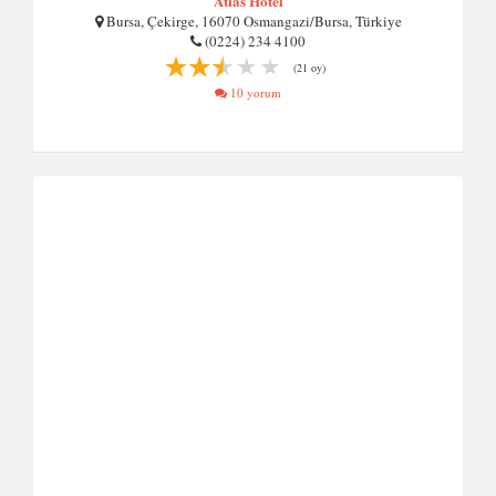
Atlas Hotel
Bursa, Çekirge, 16070 Osmangazi/Bursa, Türkiye
(0224) 234 4100
(21 oy)
10 yorum