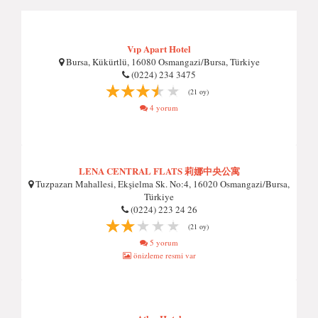
Vıp Apart Hotel
Bursa, Kükürtlü, 16080 Osmangazi/Bursa, Türkiye
(0224) 234 3475
(21 oy)
4 yorum
LENA CENTRAL FLATS 莉娜中央公寓
Tuzpazarı Mahallesi, Ekşielma Sk. No:4, 16020 Osmangazi/Bursa,
Türkiye
(0224) 223 24 26
(21 oy)
5 yorum
önizleme resmi var