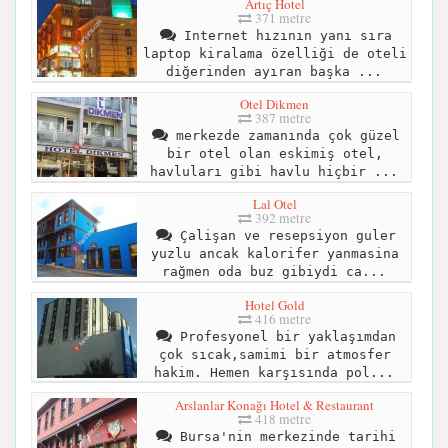
Artıç Hotel
371 metre
Internet hızının yanı sıra
laptop kiralama özelliği de oteli
diğerinden ayıran başka ...
Otel Dikmen
387 metre
merkezde zamanında çok güzel
bir otel olan eskimiş otel,
havluları gibi havlu hiçbir ...
Lal Otel
392 metre
Çalişan ve resepsiyon guler
yuzlu ancak kalorifer yanmasina
rağmen oda buz gibiydi ca...
Hotel Gold
416 metre
Profesyonel bir yaklaşımdan
çok sıcak,samimi bir atmosfer
hakim. Hemen karşısında pol...
Arslanlar Konağı Hotel & Restaurant
418 metre
Bursa'nin merkezinde tarihi