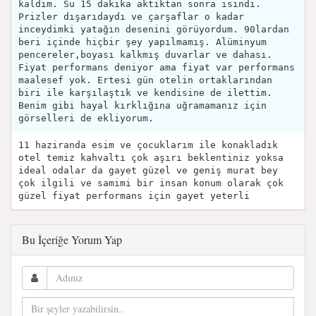
kaldım. Su 15 dakika aktıktan sonra ısındı.
Prizler dışarıdaydı ve çarşaflar o kadar
inceydimki yatağın desenini görüyordum. 90lardan
beri içinde hiçbir şey yapılmamış. Alüminyum
pencereler,boyası kalkmış duvarlar ve dahası.
Fiyat performans deniyor ama fiyat var performans
maalesef yok. Ertesi gün otelin ortaklarından
biri ile karşılaştık ve kendisine de ilettim.
Benim gibi hayal kırklığına uğramamanız için
görselleri de ekliyorum.
11 haziranda esim ve çocuklarım ile konakladık
otel temiz kahvaltı çok aşırı beklentiniz yoksa
ideal odalar da gayet güzel ve geniş murat bey
çok ilgili ve samimi bir insan konum olarak çok
güzel fiyat performans için gayet yeterli
Bu İçeriğe Yorum Yap