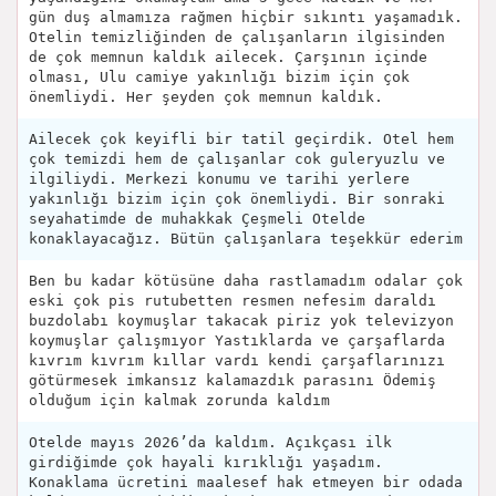
gün duş almamıza rağmen hiçbir sıkıntı yaşamadık.
Otelin temizliğinden de çalışanların ilgisinden
de çok memnun kaldık ailecek. Çarşının içinde
olması, Ulu camiye yakınlığı bizim için çok
önemliydi. Her şeyden çok memnun kaldık.
Ailecek çok keyifli bir tatil geçirdik. Otel hem
çok temizdi hem de çalışanlar cok guleryuzlu ve
ilgiliydi. Merkezi konumu ve tarihi yerlere
yakınlığı bizim için çok önemliydi. Bir sonraki
seyahatimde de muhakkak Çeşmeli Otelde
konaklayacağız. Bütün çalışanlara teşekkür ederim
Ben bu kadar kötüsüne daha rastlamadım odalar çok
eski çok pis rutubetten resmen nefesim daraldı
buzdolabı koymuşlar takacak piriz yok televizyon
koymuşlar çalışmıyor Yastıklarda ve çarşaflarda
kıvrım kıvrım kıllar vardı kendi çarşaflarınızı
götürmesek imkansız kalamazdık parasını Ödemiş
olduğum için kalmak zorunda kaldım
Otelde mayıs 2026’da kaldım. Açıkçası ilk
girdiğimde çok hayali kırıklığı yaşadım.
Konaklama ücretini maalesef hak etmeyen bir odada