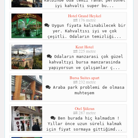
kalbinde oda temiz rahat personel
iyi kahvalti super bu...
Hotel Grand Heykel
176 metre
Uygun fiyata kalınabilecek bir
yer. Kahvaltısı iyi ve çok
çeşitli. Odaların temizliği...
Kent Hotel
225 metre
Odaların manzarasi çok güzel
kahvaltıyi bursa manzarasinda
yapıyorsun ve çalışanlar ç...
Bursa Suites apart
232 metre
Araba park problemi de olmasa
muhteşem
Otel Şükran
287 metre
Ben burada hiç kalmadım !
Yıllar önce uzun süreli kalmak
için fiyat sormaya gittiğimd...