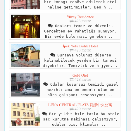
bir konagi renöve edilerek otel
haline getirmisler. Ben h...
Yüzey Residence
423 metre
Odaları temiz ve düzenli.
Gerçekten ev rahatlığı sunuyor.
Bir evde bulunması gereken ...
İpek Yolu Butik Hotel
423 metre
Bursaya yolunuz düşerse
kalınabilecek yerden bir tanesi
diyebilir. Temizlik ve hijyen...
Gold Otel
428 metre
Odalar kusursuz temizdi güzel
nezihti ama en önemli olan ön
büro çalışanı resepsiyoni...
LENA CENTRAL FLATS 莉娜中央公寓
429 metre
Bir yıldız bile fazla bu otele
saç kurutma makinası çalışmıyor,
odalar pis, klimalar ...