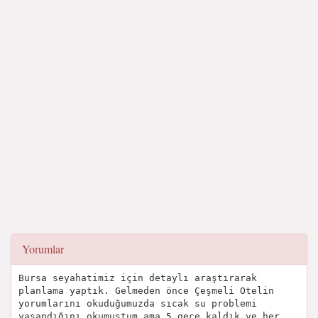
Yorumlar
Bursa seyahatimiz için detaylı araştırarak
planlama yaptık. Gelmeden önce Çeşmeli Otelin
yorumlarını okuduğumuzda sıcak su problemi
yaşandığını okumuştum ama 5 gece kaldık ve her