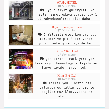
WAHA HOTEL
505 metre
Uygun fiyat guleryuzlu ve
hizli hizmet odaya servis cay 1
tl kahvehanelerde bile daha...
Royal Boutique House
531 metre
5 Yıldızlı otel konforunda,
tertemiz ve pırıl bir yerde,
uygun fiyata güven içinde ko...
Bursa City Hotel
589 metre
Çok sıkıntı Park yeri yok
Resepsiyon konuştuğu anlaşılmıyor
Banyo lavabo hijyen yok...
Kitap Evi Otel
672 metre
Tarifi yok:) nezih bir
ortam,enfes tatlar ve özenle
seçilen müzikler...daha ne
olsun:...