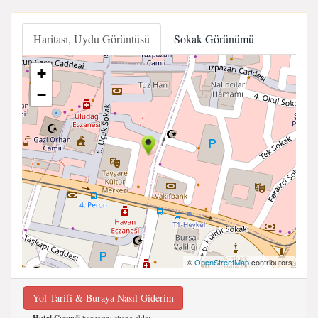
Haritası, Uydu Görüntüsü
Sokak Görünümü
+
−
©
OpenStreetMap
contributors
Yol Tarifi & Buraya Nasıl Giderim
Hotel Çeşmeli
haritasını sitene ekle;