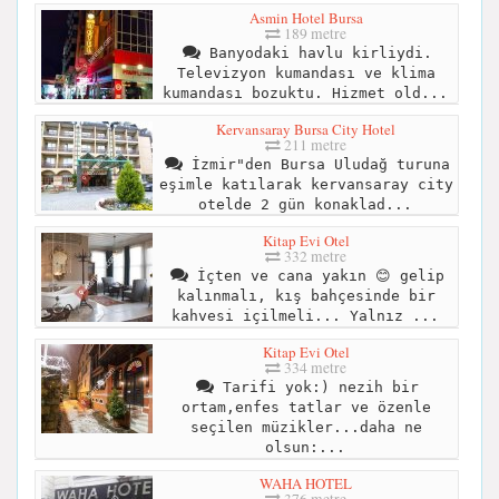
Asmin Hotel Bursa
189 metre
Banyodaki havlu kirliydi.
Televizyon kumandası ve klima
kumandası bozuktu. Hizmet old...
Kervansaray Bursa City Hotel
211 metre
İzmir"den Bursa Uludağ turuna
eşimle katılarak kervansaray city
otelde 2 gün konaklad...
Kitap Evi Otel
332 metre
İçten ve cana yakın 😊 gelip
kalınmalı, kış bahçesinde bir
kahvesi içilmeli... Yalnız ...
Kitap Evi Otel
334 metre
Tarifi yok:) nezih bir
ortam,enfes tatlar ve özenle
seçilen müzikler...daha ne
olsun:...
WAHA HOTEL