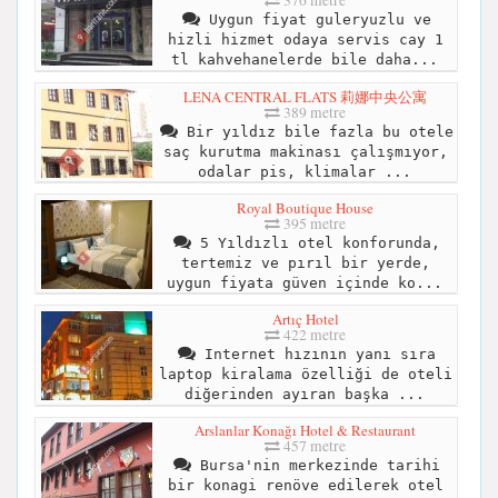
376 metre
Uygun fiyat guleryuzlu ve
hizli hizmet odaya servis cay 1
tl kahvehanelerde bile daha...
LENA CENTRAL FLATS 莉娜中央公寓
389 metre
Bir yıldız bile fazla bu otele
saç kurutma makinası çalışmıyor,
odalar pis, klimalar ...
Royal Boutique House
395 metre
5 Yıldızlı otel konforunda,
tertemiz ve pırıl bir yerde,
uygun fiyata güven içinde ko...
Artıç Hotel
422 metre
Internet hızının yanı sıra
laptop kiralama özelliği de oteli
diğerinden ayıran başka ...
Arslanlar Konağı Hotel & Restaurant
457 metre
Bursa'nin merkezinde tarihi
bir konagi renöve edilerek otel