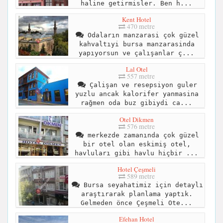
haline getirmisler. Ben h...
Kent Hotel
470 metre
Odaların manzarasi çok güzel
kahvaltıyi bursa manzarasinda
yapıyorsun ve çalışanlar ç...
Lal Otel
557 metre
Çalişan ve resepsiyon guler
yuzlu ancak kalorifer yanmasina
rağmen oda buz gibiydi ca...
Otel Dikmen
576 metre
merkezde zamanında çok güzel
bir otel olan eskimiş otel,
havluları gibi havlu hiçbir ...
Hotel Çeşmeli
589 metre
Bursa seyahatimiz için detaylı
araştırarak planlama yaptık.
Gelmeden önce Çeşmeli Ote...
Efehan Hotel