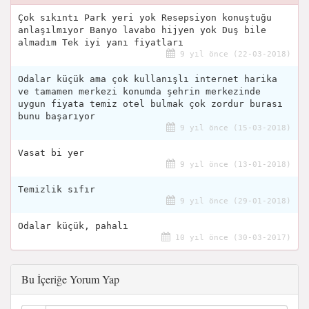
Çok sıkıntı Park yeri yok Resepsiyon konuştuğu
anlaşılmıyor Banyo lavabo hijyen yok Duş bile
almadım Tek iyi yanı fiyatları
9 yıl önce (22-03-2018)
Odalar küçük ama çok kullanışlı internet harika
ve tamamen merkezi konumda şehrin merkezinde
uygun fiyata temiz otel bulmak çok zordur burası
bunu başarıyor
9 yıl önce (15-03-2018)
Vasat bi yer
9 yıl önce (13-01-2018)
Temizlik sıfır
9 yıl önce (29-01-2018)
Odalar küçük, pahalı
10 yıl önce (30-03-2017)
Bu İçeriğe Yorum Yap