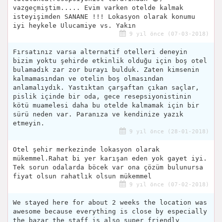
vazgeçmiştim..... Evim varken otelde kalmak
isteyişimden SANANE !!! Lokasyon olarak konumu
iyi heykele Ulucamiye vs. Yakın
9 yıl önce (07-03-2018)
Fırsatınız varsa alternatif otelleri deneyin
bizim yoktu şehirde etkinlik olduğu için boş otel
bulamadık zar zor burayı bulduk. Zaten kimsenin
kalmamasından ve otelin boş olmasından
anlamalıydık. Yastıktan çarşaftan çıkan saçlar,
pislik içinde bir oda, gece resepsiyonistinin
kötü muamelesi daha bu otelde kalmamak için bir
sürü neden var. Paranıza ve kendinize yazık
etmeyin.
9 yıl önce (28-01-2018)
Otel şehir merkezinde lokasyon olarak
mükemmel.Rahat bi yer karışan eden yok gayet iyi.
Tek sorun odalarda böcek var ona çözüm bulunursa
fiyat olsun rahatlık olsun mükemmel
9 yıl önce (07-02-2018)
We stayed here for about 2 weeks the location was
awesome because everything is close by especially
the bazar the staff is also super friendly