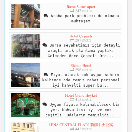
Bursa Suites apart
247 metre
Araba park problemi de olmasa
muhteşem
Hotel Çeşmeli
287 metre
Bursa seyahatimiz için detaylı
araştırarak planlama yaptık.
Gelmeden önce Çeşmeli Ote...
Efehan Hotel
296 metre
Fiyat olarak cok uygun sehrin
kalbinde oda temiz rahat personel
iyi kahvalti super bu...
Hotel Grand Heykel
415 metre
Uygun fiyata kalınabilecek bir
yer. Kahvaltısı iyi ve çok
çeşitli. Odaların temizliği...
LENA CENTRAL FLATS 莉娜中央公寓
442 metre