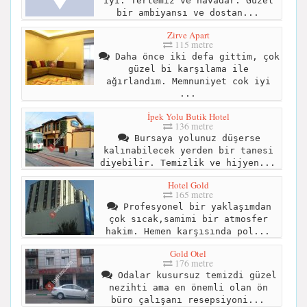
iyi. Tertemiz ve havadar. Güzel
bir ambiyansı ve dostan...
Zirve Apart
115 metre
Daha önce iki defa gittim, çok
güzel bi karşılama ile
ağırlandım. Memnuniyet cok iyi
...
İpek Yolu Butik Hotel
136 metre
Bursaya yolunuz düşerse
kalınabilecek yerden bir tanesi
diyebilir. Temizlik ve hijyen...
Hotel Gold
165 metre
Profesyonel bir yaklaşımdan
çok sıcak,samimi bir atmosfer
hakim. Hemen karşısında pol...
Gold Otel
176 metre
Odalar kusursuz temizdi güzel
nezihti ama en önemli olan ön
büro çalışanı resepsiyoni...