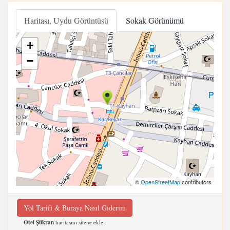
Haritası, Uydu Görüntüsü
Sokak Görünümü
+
−
©
OpenStreetMap
contributors
Yol Tarifi & Buraya Nasıl Giderim
Otel Şükran
haritasını sitene ekle;