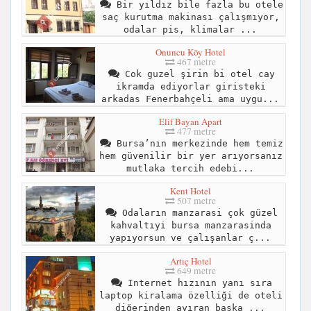
Bir yıldız bile fazla bu otele
saç kurutma makinası çalışmıyor,
odalar pis, klimalar ...
Onuncu Köy Hotel
467 metre
Cok guzel şirin bi otel cay
ikramda ediyorlar giristeki
arkadas Fenerbahçeli ama uygu...
Elif Bayan Apart
477 metre
Bursa’nın merkezinde hem temiz
hem güvenilir bir yer arıyorsanız
mutlaka tercih edebi...
Kent Hotel
507 metre
Odaların manzarasi çok güzel
kahvaltıyi bursa manzarasinda
yapıyorsun ve çalışanlar ç...
Artıç Hotel
649 metre
Internet hızının yanı sıra
laptop kiralama özelliği de oteli
diğerinden ayıran başka ...