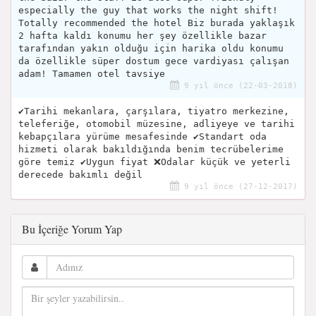
especially the guy that works the night shift!
Totally recommended the hotel Biz burada yaklaşık
2 hafta kaldı konumu her şey özellikle bazar
tarafından yakın olduğu için harika oldu konumu
da özellikle süper dostum gece vardiyası çalışan
adam! Tamamen otel tavsiye
9 yıl önce (22-03-2018)
✔Tarihi mekanlara, çarşılara, tiyatro merkezine,
teleferiğe, otomobil müzesine, adliyeye ve tarihi
kebapçılara yürüme mesafesinde ✔Standart oda
hizmeti olarak bakıldığında benim tecrübelerime
göre temiz ✔Uygun fiyat ❌Odalar küçük ve yeterli
derecede bakımlı değil
9 yıl önce (27-12-2017)
Bu İçeriğe Yorum Yap