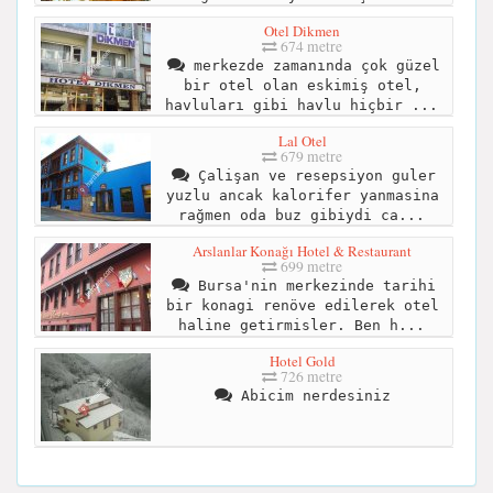
Otel Dikmen
674 metre
merkezde zamanında çok güzel
bir otel olan eskimiş otel,
havluları gibi havlu hiçbir ...
Lal Otel
679 metre
Çalişan ve resepsiyon guler
yuzlu ancak kalorifer yanmasina
rağmen oda buz gibiydi ca...
Arslanlar Konağı Hotel & Restaurant
699 metre
Bursa'nin merkezinde tarihi
bir konagi renöve edilerek otel
haline getirmisler. Ben h...
Hotel Gold
726 metre
Abicim nerdesiniz