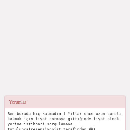
Yorumlar
Ben burada hiç kalmadım ! Yıllar önce uzun süreli
kalmak için fiyat sormaya gittiğimde fiyat almak
yerine istihbari sorgulamaya
tutulunca(resepsiyonist tarafından 😂)