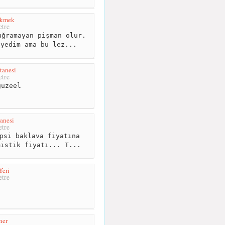
ekmek
tre
ğramayan pişman olur.
 yedim ama bu lez...
tanesi
tre
uzeel
anesi
tre
psi baklava fiyatına
mistik fiyatı... T...
Yeri
tre
ner