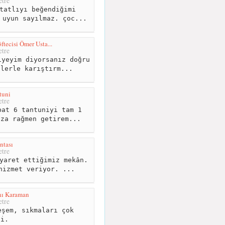
tre
tatlıyı beğendiğimi
 uyun sayılmaz. çoc...
ecisi Ömer Usta...
tre
yeyim diyorsanız doğru
ilerle karıştırm...
tuni
tre
at 6 tantuniyi tam 1
ıza rağmen getirem...
ntası
tre
yaret ettiğimiz mekân.
hizmet veriyor. ...
nı Karaman
tre
şem, sıkmaları çok
li.