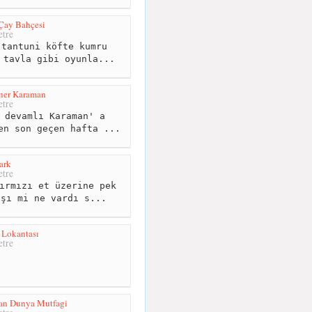
 Çay Bahçesi
tre
tantuni köfte kumru
 tavla gibi oyunla...
ner Karaman
tre
 devamlı Karaman' a
en son geçen hafta ...
ark
tre
ırmızı et üzerine pek
aşı mi ne vardı s...
 Lokantası
tre
ran Dunya Mutfagi