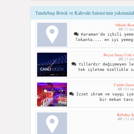
Tandırbaşı Börek ve Kahvaltı Salonu'nun yakınındaki
Orkide Res
13 me
Karaman'da içkili yeme
lokanta.... en iyi yemeg
Beyaz Saray Cafe 
23 me
Yıllardır değişmeyen le
tek işletme özellikle s
Cadde Gazi
103 me
İzzet ikram ve saygı içe
bir mekan tavs
Kebabçı Ş
131 me