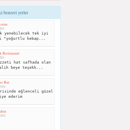
 benzeri yerler
toran
tre
k yenebilecek tek iyi
i "yoğurtlu kebap...
& Restaurant
tre
zzeti hat safhada olan
alih beye teşekk...
no Bar
tre
risinde eğlenceli güzel
iye ederim
ahin
tre