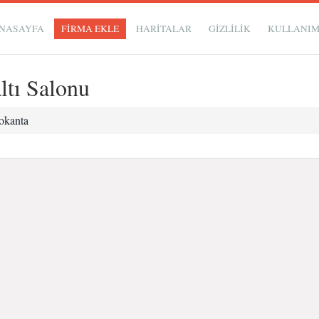
NASAYFA
FİRMA EKLE
HARİTALAR
GIZLILIK
KULLANI
ltı Salonu
okanta