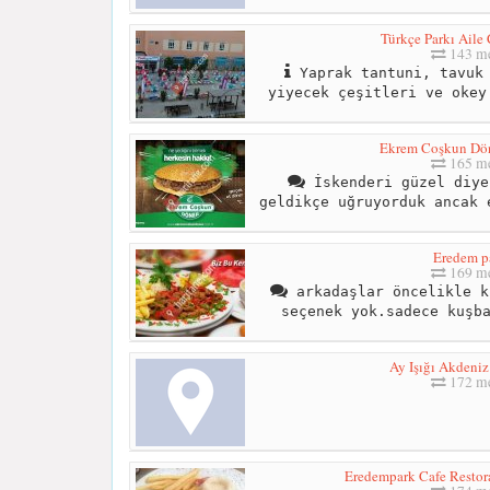
Türkçe Parkı Aile
143 me
Yaprak tantuni, tavuk 
yiyecek çeşitleri ve okey
Ekrem Coşkun Dö
165 me
İskenderi güzel diye
geldikçe uğruyorduk ancak 
Eredem p
169 me
arkadaşlar öncelikle k
seçenek yok.sadece kuşb
Ay Işığı Akdeniz
172 me
Eredempark Cafe Resto