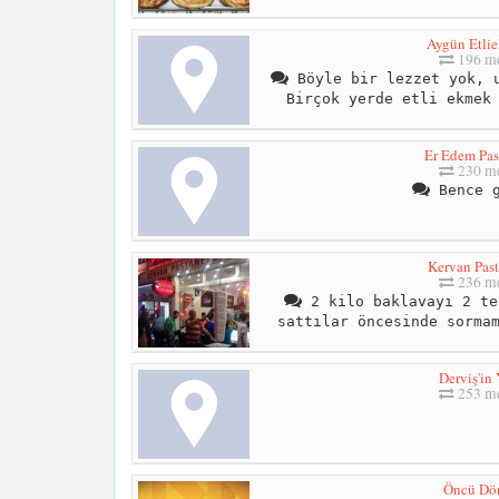
Aygün Etli
196 me
Böyle bir lezzet yok, u
Birçok yerde etli ekmek
Er Edem Pas
230 me
Bence g
Kervan Past
236 me
2 kilo baklavayı 2 te
sattılar öncesinde sorma
Derviş'in 
253 me
Öncü Dö