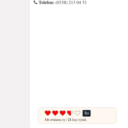
Telefon:
(0338) 213 04 51
İyi
3.6
ortalama oy /
21
kişi oyladı.