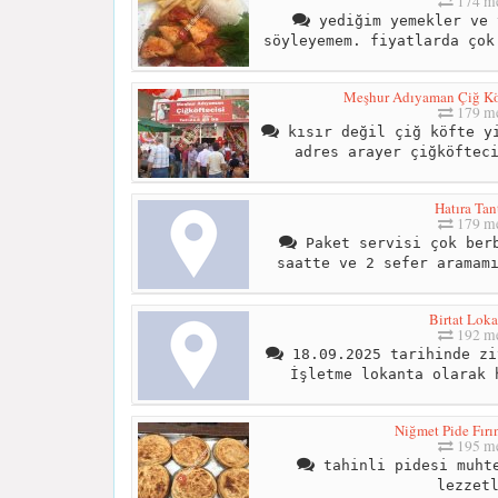
174 me
yediğim yemekler ve 
söyleyemem. fiyatlarda çok
Meşhur Adıyaman Çiğ Köft
179 me
kısır değil çiğ köfte yi
adres arayer çiğköftec
Hatıra Tan
179 me
Paket servisi çok berb
saatte ve 2 sefer aramam
Birtat Loka
192 me
18.09.2025 tarihinde zi
İşletme lokanta olarak 
Niğmet Pide Fırı
195 me
tahinli pidesi muhte
lezzet