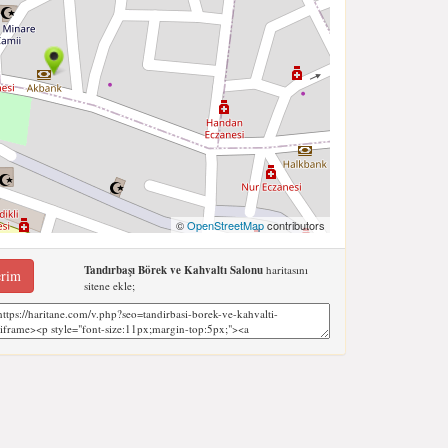
©
OpenStreetMap
contributors
Tandırbaşı Börek ve Kahvaltı Salonu
haritasını
erim
sitene ekle;