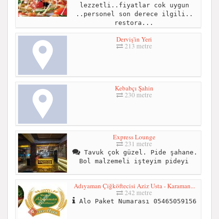
lezzetli..fiyatlar cok uygun
..personel son derece ilgili..
restora...
Derviş'in Yeri
213 metre
Kebabçı Şahin
230 metre
Express Lounge
231 metre
Tavuk çok güzel. Pide şahane.
Bol malzemeli işteyim pideyi
Adıyaman Çiğköftecisi Aziz Usta - Karaman...
242 metre
Alo Paket Numarası 05465059156