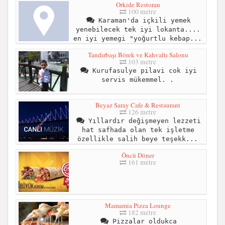
Orkide Restoran
100 metre
Karaman'da içkili yemek
yenebilecek tek iyi lokanta....
en iyi yemegi "yoğurtlu kebap...
Tandırbaşı Börek ve Kahvaltı Salonu
103 metre
Kurufasulye pilavi cok iyi
servis mükemmel. .
Beyaz Saray Cafe & Restaurant
126 metre
Yıllardır değişmeyen lezzeti
hat safhada olan tek işletme
özellikle salih beye teşekk...
Öncü Döner
161 metre
Mamamia Pizza Lounge
182 metre
Pizzalar oldukca