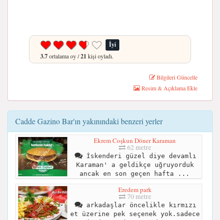
İyi
3.7
ortalama oy /
21
kişi oyladı.
Bilgileri Güncelle
Resim & Açıklama Ekle
Cadde Gazino Bar'ın yakınındaki benzeri yerler
Ekrem Coşkun Döner Karaman
62 metre
İskenderi güzel diye devamlı
Karaman' a geldikçe uğruyorduk
ancak en son geçen hafta ...
Eredem park
70 metre
arkadaşlar öncelikle kırmızı
et üzerine pek seçenek yok.sadece