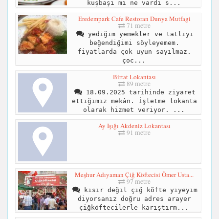
kuşbaşı mi ne vardı s...
Eredempark Cafe Restoran Dunya Mutfagi
71 metre
yediğim yemekler ve tatlıyı
beğendiğimi söyleyemem.
fiyatlarda çok uyun sayılmaz.
çoc...
Birtat Lokantası
89 metre
18.09.2025 tarihinde ziyaret
ettiğimiz mekân. İşletme lokanta
olarak hizmet veriyor. ...
Ay Işığı Akdeniz Lokantası
91 metre
Meşhur Adıyaman Çiğ Köftecisi Ömer Usta...
97 metre
kısır değil çiğ köfte yiyeyim
diyorsanız doğru adres arayer
çiğköftecilerle karıştırm...