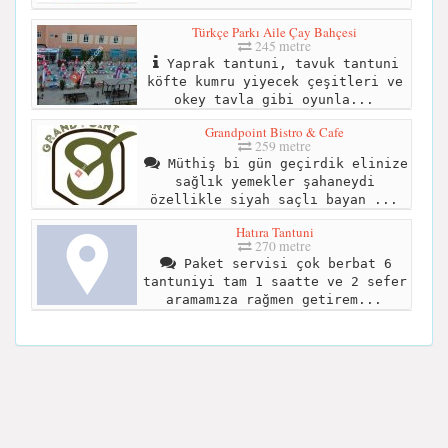
Türkçe Parkı Aile Çay Bahçesi
245 metre
Yaprak tantuni, tavuk tantuni
köfte kumru yiyecek çeşitleri ve
okey tavla gibi oyunla...
Grandpoint Bistro & Cafe
259 metre
Müthiş bi gün geçirdik elinize
sağlık yemekler şahaneydi
özellikle siyah saçlı bayan ...
Hatıra Tantuni
270 metre
Paket servisi çok berbat 6
tantuniyi tam 1 saatte ve 2 sefer
aramamıza rağmen getirem...