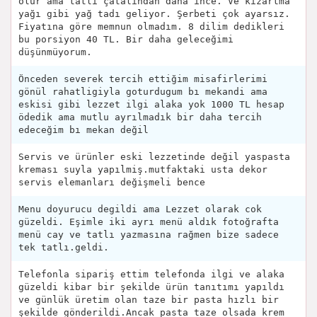
olur ama tatlı çatalından daha ince. Ve kızartma
yağı gibi yağ tadı geliyor. Şerbeti çok ayarsız.
Fiyatına göre memnun olmadım. 8 dilim dedikleri
bu porsiyon 40 TL. Bir daha geleceğimi
düşünmüyorum.
Önceden severek tercih ettiğim misafirlerimi
gönül rahatligiyla goturdugum bı mekandi ama
eskisi gibi lezzet ilgi alaka yok 1000 TL hesap
ödedik ama mutlu ayrılmadık bir daha tercih
edeceğim bı mekan değil
Servis ve ürünler eski lezzetinde değil yaspasta
kreması suyla yapılmiş.mutfaktaki usta dekor
servis elemanları değişmeli bence
Menu doyurucu degildi ama Lezzet olarak cok
güzeldi. Eşimle iki ayrı menü aldık fotoğrafta
menü cay ve tatlı yazmasına rağmen bize sadece
tek tatlı.geldi.
Telefonla sipariş ettim telefonda ilgi ve alaka
güzeldi kibar bir şekilde ürün tanıtımı yapıldı
ve günlük üretim olan taze bir pasta hızlı bir
şekilde gönderildi.Ancak pasta taze olsada krem