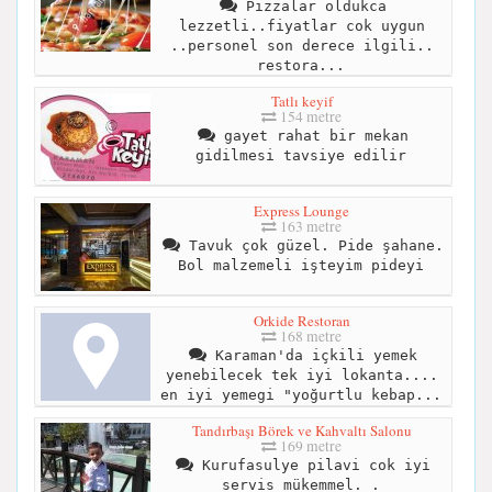
Pizzalar oldukca
lezzetli..fiyatlar cok uygun
..personel son derece ilgili..
restora...
Tatlı keyif
154 metre
gayet rahat bir mekan
gidilmesi tavsiye edilir
Express Lounge
163 metre
Tavuk çok güzel. Pide şahane.
Bol malzemeli işteyim pideyi
Orkide Restoran
168 metre
Karaman'da içkili yemek
yenebilecek tek iyi lokanta....
en iyi yemegi "yoğurtlu kebap...
Tandırbaşı Börek ve Kahvaltı Salonu
169 metre
Kurufasulye pilavi cok iyi
servis mükemmel. .