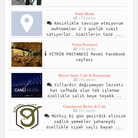
Simit Home
179 metre
Kesinlikle tavsiye etmiyorum
muhtemelen 2 3 günlük simit
satıyorlar. Simitlerin taze ...
Vitrin Pastanesi
184 metre
VİTRİN PASTANESİ Resmi Facebook
sayfası
Beyaz Saray Cafe & Restaurant
191 metre
Yıllardır değişmeyen lezzeti
hat safhada olan tek işletme
özellikle salih beye teşekk...
Grandpoint Bistro & Cafe
197 metre
Müthiş bi gün geçirdik elinize
sağlık yemekler şahaneydi
özellikle siyah saçlı bayan ...