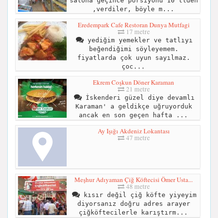
salona geçince porsiyonu 10 tlden
,verdiler, böyle m...
Eredempark Cafe Restoran Dunya Mutfagi
17 metre
yediğim yemekler ve tatlıyı
beğendiğimi söyleyemem.
fiyatlarda çok uyun sayılmaz.
çoc...
Ekrem Coşkun Döner Karaman
21 metre
İskenderi güzel diye devamlı
Karaman' a geldikçe uğruyorduk
ancak en son geçen hafta ...
Ay Işığı Akdeniz Lokantası
47 metre
Meşhur Adıyaman Çiğ Köftecisi Ömer Usta...
48 metre
kısır değil çiğ köfte yiyeyim
diyorsanız doğru adres arayer
çiğköftecilerle karıştırm...