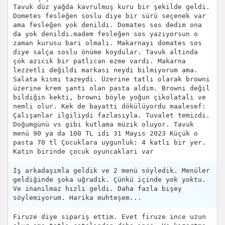
Tavuk düz yağda kavrulmuş kuru bir şekilde geldi.
Dometes fesleğen soslu diye bir sürü seçenek var
ama fesleğen yok denildi. Domates sos dedim ona
da yok denildi.madem fesleğen sos yazıyorsun o
zaman kurusu bari olmalı. Makarnayi domates sos
diye salça soslu önüme koydular. Tavuk altinda
çok azıcık bir patlıcan ezme vardı. Makarna
lezzetli değildi markası neydi bilmiyorum ama.
Salata kısmı tazeydi. Üzerine tatlı olarak browni
üzerine krem şanti olan pasta aldım. Browni değil
bildiğin kekti, browni böyle yoğun çikolatali ve
nemli olur. Kek de bayatti dökülüyordu maalesef:
Çalışanlar ilgiliydi fazlasıyla. Tuvalet temizdi.
Doğumgünü vs gibi kutlama müzik oluyor. Tavuk
menü 90 ya da 100 TL idi 31 Mayıs 2023 Küçük o
pasta 70 tl Çocuklara uygunluk: 4 katlı bir yer.
Katın birinde çocuk oyuncaklari var
İş arkadaşımla geldik ve 2 menü söyledik. Menüler
geldiğinde şoka uğradık. Çünkü içinde yok yoktu.
Ve inanılmaz hızlı geldi. Daha fazla bişey
söylemiyorum. Harika muhteşem...
Firuze diye sipariş ettim. Evet firuze ince uzun