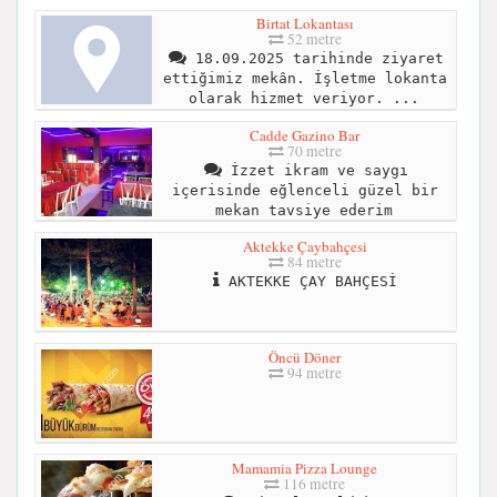
Birtat Lokantası
52 metre
18.09.2025 tarihinde ziyaret
ettiğimiz mekân. İşletme lokanta
olarak hizmet veriyor. ...
Cadde Gazino Bar
70 metre
İzzet ikram ve saygı
içerisinde eğlenceli güzel bir
mekan tavsiye ederim
Aktekke Çaybahçesi
84 metre
AKTEKKE ÇAY BAHÇESİ
Öncü Döner
94 metre
Mamamia Pizza Lounge
116 metre