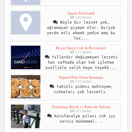
Aygün Etliekmek
120 metre
Böyle bir lezzet yok,
uğramayan pişman olur. Birçok
yerde etli ekmek yedim ama bu
lez...
Beyaz Saray Cafe & Restaurant
121 metre
Yıllardır değişmeyen lezzeti
hat safhada olan tek işletme
özellikle salih beye teşekk...
Niğmet Pide Fırını Karaman
122 metre
tahinli pidesi muhteşem,
sıkmaları çok lezzetli.
Tandırbaşı Börek ve Kahvaltı Salonu
143 metre
Kurufasulye pilavi cok iyi
servis mükemmel. .