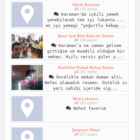
Orkide Restoran
145 metre
Karaman'da içkili yemek
yenebilecek tek iyi lokanta....
en iyi yemegi "yoğurtlu kebap...
Şener Açık Büfe Kahvaltı Salonu
190 metre
Karaman’a ne zaman gelsem
gittiğim ve muadili olduğum bir
mekan. Hızlı servis güler y...
Karabüber Parmak Kebap Salonu
202 metre
Öncelikle mekan duman altı.
Nefes alamadık resmen. Üstelik is
yeri sahibi içeride sig...
Mim Lokantası
203 metre
Nohut favorim
Şampiyon Döner
207 metre