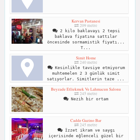
Kervan Pastanesi
209 metre
2 kilo baklavayı 2 tepsi
baklava fiyatına sattılar
öncesinde sormamistik fiyatı...
T...
Simit Home
240 metre
Kesinlikle tavsiye etmiyorum
muhtemelen 2 3 günlük simit
satıyorlar. Simitlerin taze ...
Beyzade Etliekmek Ve Lahmacun Salonu
245 metre
Nezih bir ortam
Cadde Gazino Bar
245 metre
İzzet ikram ve saygı
içerisinde eğlenceli güzel bir