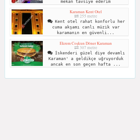
mekan tavsiye ederim
Karaman Kent Otel
255 metre
Kent otel rahat konforlu her
cuma akşamı canlı müzik var
karamanın en güvenli...
Ekrem Coşkun Döner Karaman
307 metre
İskenderi güzel diye devamlı
Karaman' a geldikçe uğruyorduk
ancak en son geçen hafta ...