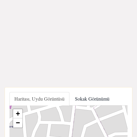
Haritası, Uydu Görüntüsü
Sokak Görünümü
+
−