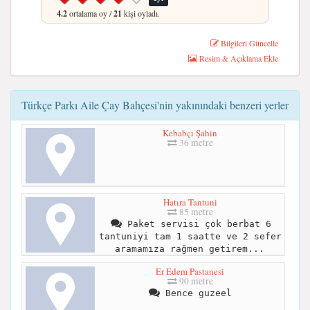
4.2
ortalama oy /
21
kişi oyladı.
Bilgileri Güncelle
Resim & Açıklama Ekle
Türkçe Parkı Aile Çay Bahçesi'nin yakınındaki benzeri yerler
Kebabçı Şahin
36 metre
Hatıra Tantuni
85 metre
Paket servisi çok berbat 6
tantuniyi tam 1 saatte ve 2 sefer
aramamıza rağmen getirem...
Er Edem Pastanesi
90 metre
Bence guzeel