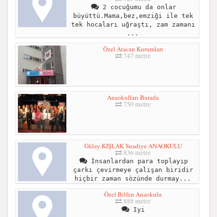
2 cocuğumu da onlar
büyüttü.Mama,bez,emziği ile tek
tek hocaları uğraştı, zam zamanı
...
Özel Atacan Kurumları
747 metre
Anaokulları Burada
750 metre
Gülay KIŞLAK Suadiye ANAOKULU
836 metre
İnsanlardan para toplayıp
çarkı çevirmeye çalışan biridir
hiçbir zaman sözünde durmay...
Özel Bilfen Anaokulu
888 metre
Iyi