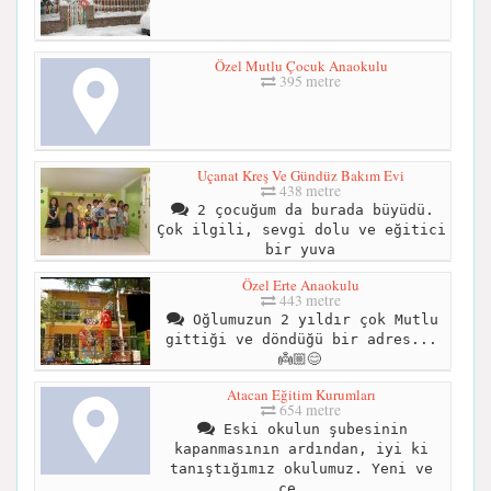
Özel Mutlu Çocuk Anaokulu
395 metre
Uçanat Kreş Ve Gündüz Bakım Evi
438 metre
2 çocuğum da burada büyüdü.
Çok ilgili, sevgi dolu ve eğitici
bir yuva
Özel Erte Anaokulu
443 metre
Oğlumuzun 2 yıldır çok Mutlu
gittiği ve döndüğü bir adres...
👼🏼😊
Atacan Eğitim Kurumları
654 metre
Eski okulun şubesinin
kapanmasının ardından, iyi ki
tanıştığımız okulumuz. Yeni ve
çe...