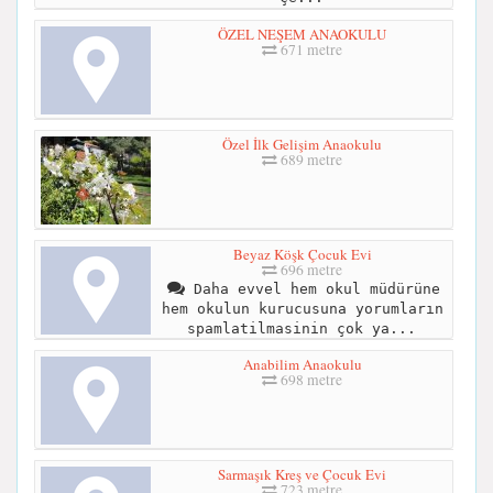
ÖZEL NEŞEM ANAOKULU
671 metre
Özel İlk Gelişim Anaokulu
689 metre
Beyaz Köşk Çocuk Evi
696 metre
Daha evvel hem okul müdürüne
hem okulun kurucusuna yorumların
spamlatilmasinin çok ya...
Anabilim Anaokulu
698 metre
Sarmaşık Kreş ve Çocuk Evi
723 metre