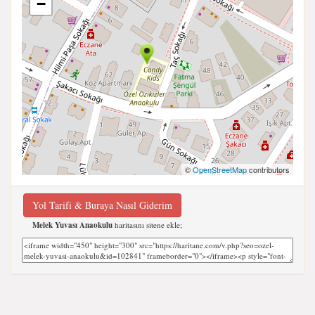
−
©
OpenStreetMap
contributors
Yol Tarifi & Buraya Nasıl Giderim
Melek Yuvası Anaokulu
haritasını sitene ekle;