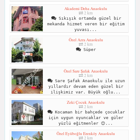
Akademi Deha Anaokulu
2 km
Sıkışık ortamda güzel bir
mekanda hizmet veren bir eğitim
yuvası...
Özel Azra Anaokulu
2 km
Süper
Özel Sare Şafak Anaokulu
2 km
Sare Şafak Anaokulu ile uzun
yıllardır devam eden güzel bir
ilişkimiz var. Büyük oğlu...
Zeki Çocuk Anaokulu
2 km
Kocaman bir bahçede çocuklar
için uygun oyuncaklar ve güler
yüzlü eğitmenler 😊...
Özel Eyüboğlu Erenköy Anaokulu
2 km