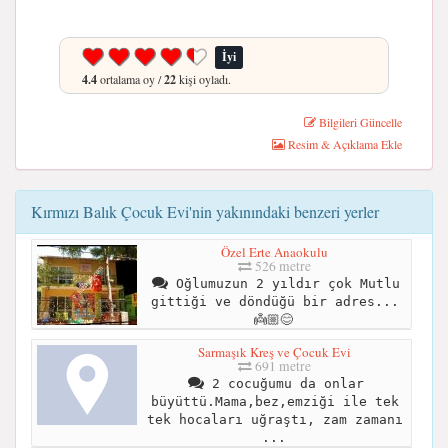
İyi
4.4
ortalama oy /
22
kişi oyladı.
Bilgileri Güncelle
Resim & Açıklama Ekle
Kırmızı Balık Çocuk Evi'nin yakınındaki benzeri yerler
Özel Erte Anaokulu
526 metre
Oğlumuzun 2 yıldır çok Mutlu
gittiği ve döndüğü bir adres...
👼🏼😊
Sarmaşık Kreş ve Çocuk Evi
691 metre
2 cocuğumu da onlar
büyüttü.Mama,bez,emziği ile tek
tek hocaları uğraştı, zam zamanı
...