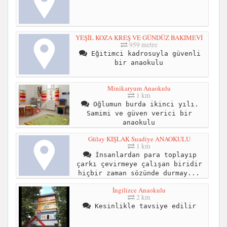
YEŞİL KOZA KREŞ VE GÜNDÜZ BAKIMEVİ
959 metre
Eğitimci kadrosuyla güvenli
bir anaokulu
Minikaryum Anaokulu
1 km
Oğlumun burda ikinci yılı.
Samimi ve güven verici bir
anaokulu
Gülay KIŞLAK Suadiye ANAOKULU
1 km
İnsanlardan para toplayıp
çarkı çevirmeye çalışan biridir
hiçbir zaman sözünde durmay...
İngilizce Anaokulu
2 km
Kesinlikle tavsiye edilir