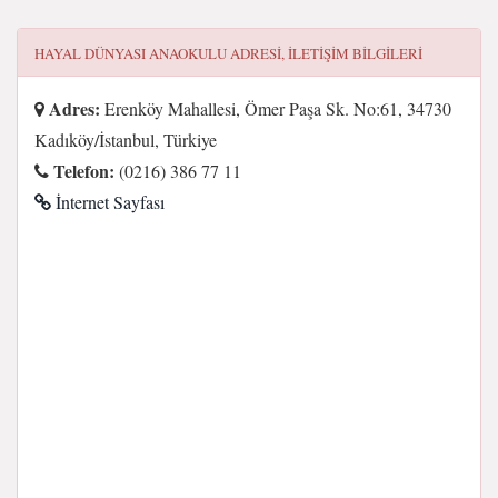
HAYAL DÜNYASI ANAOKULU
ADRESI, ILETIŞIM BILGILERI
Adres:
Erenköy Mahallesi, Ömer Paşa Sk. No:61, 34730
Kadıköy/İstanbul, Türkiye
Telefon:
(0216) 386 77 11
İnternet Sayfası