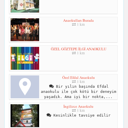
Anaokulları Burada
1 km
ÖZEL GÖZTEPE İLGİ ANAOKULU
1 km
Özel Efdal Anaokulu
1 km
Bir yılın başında Efdal
anaokulu ile çok kötü bir deneyim
yaşadık. Ama iyi bir nokta,...
İngilizce Anaokulu
1 km
Kesinlikle tavsiye edilir