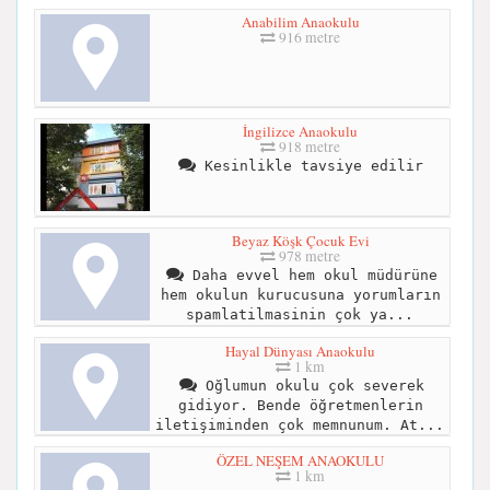
Anabilim Anaokulu
916 metre
İngilizce Anaokulu
918 metre
Kesinlikle tavsiye edilir
Beyaz Köşk Çocuk Evi
978 metre
Daha evvel hem okul müdürüne
hem okulun kurucusuna yorumların
spamlatilmasinin çok ya...
Hayal Dünyası Anaokulu
1 km
Oğlumun okulu çok severek
gidiyor. Bende öğretmenlerin
iletişiminden çok memnunum. At...
ÖZEL NEŞEM ANAOKULU
1 km