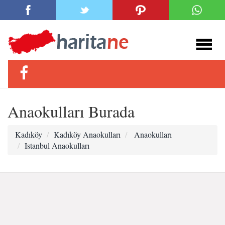
Anaokulları Burada
Kadıköy
Kadıköy Anaokulları
Anaokulları
Istanbul Anaokulları