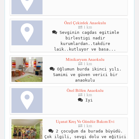
Özel Çekirdek Anaokulu
1 km
Sevginin cagdas egitimle
birlestigi nadir
kurumlardan..takdire
laik..kutluyor ve basa...
Minikaryum Anaokulu
1 km
Oğlumun burda ikinci yılı.
Samimi ve güven verici bir
anaokulu
Özel Bilfen Anaokulu
1 km
Iyi
Uçanat Kreş Ve Gündüz Bakım Evi
1 km
2 çocuğum da burada büyüdü.
Çok ilgili, sevgi dolu ve eğitici