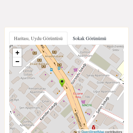
Haritası, Uydu Görüntüsü
Sokak Görünümü
+
−
©
OpenStreetMap
contributors