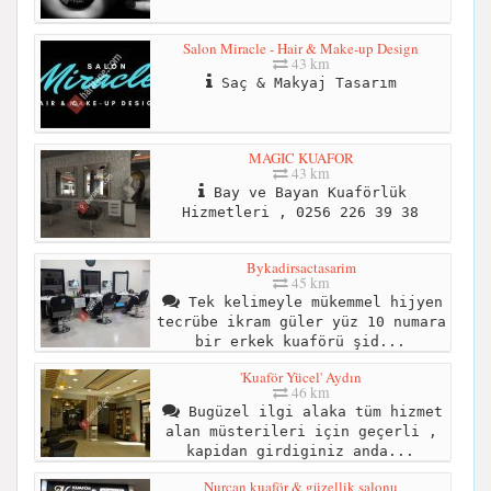
Salon Miracle - Hair & Make-up Design
43 km
Saç & Makyaj Tasarım
MAGIC KUAFOR
43 km
Bay ve Bayan Kuaförlük
Hizmetleri , 0256 226 39 38
Bykadirsactasarim
45 km
Tek kelimeyle mükemmel hijyen
tecrübe ikram güler yüz 10 numara
bir erkek kuaförü şid...
'Kuaför Yücel' Aydın
46 km
Bugüzel ilgi alaka tüm hizmet
alan müsterileri için geçerli ,
kapidan girdiginiz anda...
Nurcan kuaför & güzellik salonu