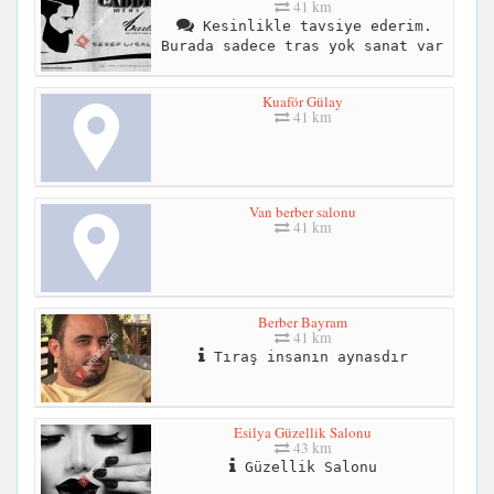
41 km
Kesinlikle tavsiye ederim.
Burada sadece tras yok sanat var
Kuaför Gülay
41 km
Van berber salonu
41 km
Berber Bayram
41 km
Tıraş insanın aynasdır
Esilya Güzellik Salonu
43 km
Güzellik Salonu