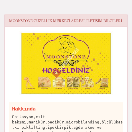
MOONSTONE GÜZELLIK MERKEZI
ADRESI, ILETIŞIM BILGILERI
Hakkında
Epilasyon,cilt
bakımı,manikür,pedikür,microbilanding,ölçülükaş
,kirpiklifting,ipekkirpik,ağda,akne ve