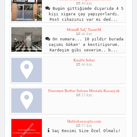
46 km
Bugün gittiğimde dışarıda 4 5
kişi sigara çay yapıyorlardı.
Post cihazınız var mı ded...
MimaR SaÇ TasarıM
46 km
On numara... 10 yıldır burada
saçımı Gökan' a kestiriyorum.
Kardeşim gibi severim.. b...
Kuaför Seher
46 km
Fenomen Berber Salonu Mustafa Kocaayak
53 km
Halitoksuzoglu.com
57 km
Saç Kesimi Size Özel Olmalı!