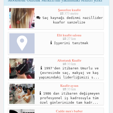
Şanzelize kuaför
373 metre
Saç kaynağı dedinmi nazillider
kuafor sanzelize
Elit kuaför salonu
27 km
İşyerini tanıtmak
Altıntarak Kuaför
33 km
1997'den itibaren Umurlu ve
Çevresinde saç, makyaj ve kaş
yapımındaki liderliğimizi s...
Kuaför aysun
33 km
1986 dan itibaren değişmeyen
profesyonel iş kadrosuyla tüm
özel günlerinizde tam kadr...
Cadde men's barber