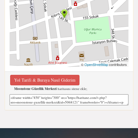
©
OpenStreetMap
contributors
Yol Tarifi & Buraya Nasıl Giderim
Moonstone Güzellik Merkezi
haritasını sitene ekle;