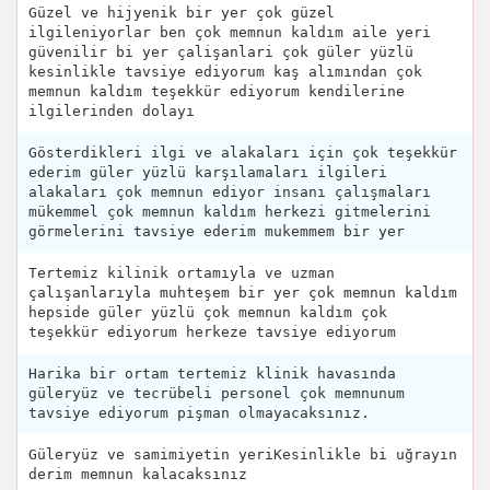
Güzel ve hijyenik bir yer çok güzel
ilgileniyorlar ben çok memnun kaldım aile yeri
güvenilir bi yer çalişanlari çok güler yüzlü
kesinlikle tavsiye ediyorum kaş alımından çok
memnun kaldım teşekkür ediyorum kendilerine
ilgilerinden dolayı
Gösterdikleri ilgi ve alakaları için çok teşekkür
ederim güler yüzlü karşılamaları ilgileri
alakaları çok memnun ediyor insanı çalışmaları
mükemmel çok memnun kaldım herkezi gitmelerini
görmelerini tavsiye ederim mukemmem bir yer
Tertemiz kilinik ortamıyla ve uzman
çalışanlarıyla muhteşem bir yer çok memnun kaldım
hepside güler yüzlü çok memnun kaldım çok
teşekkür ediyorum herkeze tavsiye ediyorum
Harika bir ortam tertemiz klinik havasında
güleryüz ve tecrübeli personel çok memnunum
tavsiye ediyorum pişman olmayacaksınız.
Güleryüz ve samimiyetin yeriKesinlikle bi uğrayın
derim memnun kalacaksınız