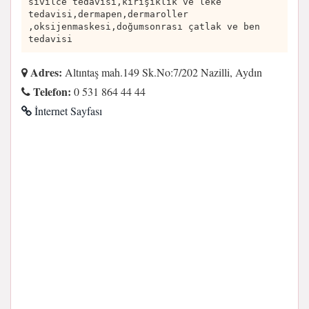
sivilce tedavisi,kırışıklık ve leke
tedavisi,dermapen,dermaroller
,oksijenmaskesi,doğumsonrası çatlak ve ben
tedavisi
Adres:
Altıntaş mah.149 Sk.No:7/202 Nazilli, Aydın
Telefon:
0 531 864 44 44
İnternet Sayfası