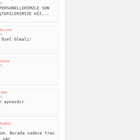
km
PERSONELLERİMZLE SON
ŞTERİLERİMİZE HİZ...
glu.com
km
 Özel Olmalı!
salonu
km
yram
km
n aynasdır
barber
km
im. Burada sadece tras
t var