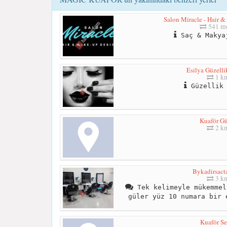
Salon Miracle - Hair 
541 me
Saç & Makya
Esilya Güzelli
1 k
Güzellik 
Kuaför G
2 k
Bykadirsact
3 k
Tek kelimeyle mükemmel
güler yüz 10 numara bir 
Kuaför Se