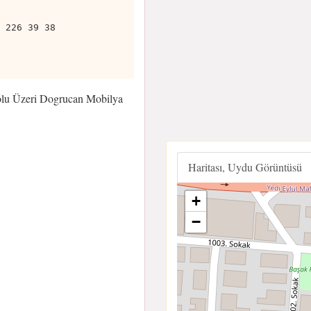
 226 39 38
lu Üzeri Dogrucan Mobilya
Haritası, Uydu Görüntüsü
+
−