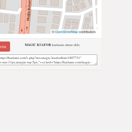
©
OpenStreetMap
contributors
MAGIC KUAFOR
haritasını sitene ekle;
erim