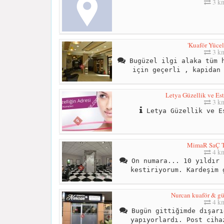
3 k
'Kuaför Yücel
3 k
Bugüzel ilgi alaka tüm h
için geçerli , kapidan
Letya Güzellik ve Est
3 k
Letya Güzellik ve E
MimaR SaÇ T
4 k
On numara... 10 yıldır 
kestiriyorum. Kardeşim 
Nurcan kuaför & gü
4 k
Bugün gittiğimde dışarı
yapıyorlardı. Post ciha