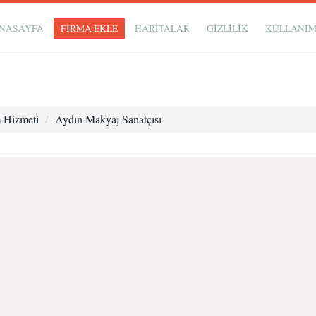
NASAYFA
FİRMA EKLE
HARİTALAR
GIZLILIK
KULLANI
 Hizmeti
Aydın Makyaj Sanatçısı