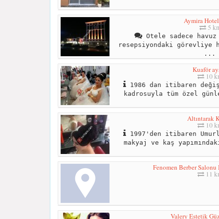
Aymira Hotel
5 k
Otele sadece havuz 
resepsiyondaki görevliye 
...
Kuaför ay
10 
1986 dan itibaren değiş
kadrosuyla tüm özel günl
Altıntarak 
10 
1997'den itibaren Umurl
makyaj ve kaş yapımındak
Fenomen Berber Salonu
11 
Valery Estetik Gü