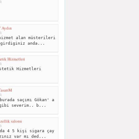
m
' Aydın
m
izmet alan müsterileri
 girdiginiz anda...
etik Hizmetleri
m
stetik Hizmetleri
asarıM
m
burada saçımı Gökan' a
gibi severim.. b...
zellik salonu
m
da 4 5 kişi sigara çay
zınız var mı ded...