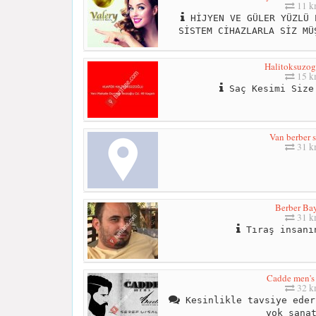
11 
HİJYEN VE GÜLER YÜZLÜ 
SİSTEM CİHAZLARLA SİZ MÜ
Halitoksuzo
15 
Saç Kesimi Size
Van berber 
31 
Berber Ba
31 
Tıraş insanı
Cadde men's 
32 
Kesinlikle tavsiye eder
yok sana