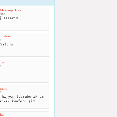
& Make-up Design
tre
j Tasarım
k Salonu
m
Salonu
ülay
m
asarim
m
 hijyen tecrübe ikram
erkek kuaförü şid...
her