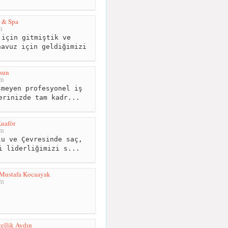
 & Spa
m
için gitmiştik ve
havuz için geldiğimizi
sun
km
meyen profesyonel iş
erinizde tam kadr...
Kuaför
km
u ve Çevresinde saç,
i liderliğimizi s...
 Mustafa Kocaayak
km
zellik Aydın