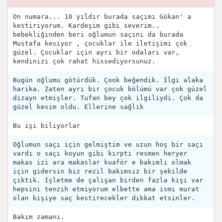
On numara... 10 yıldır burada saçımı Gökan' a
kestiriyorum. Kardeşim gibi severim..
bebekliğinden beri oğlumun saçını da burada
Mustafa kesiyor , çocuklar ile iletişimi çok
güzel. Çocuklar için ayrı bir odaları var,
kendinizi çok rahat hissediyorsunuz.
Bugün oğlumu götürdük. Çook beğendik. İlgi alaka
harika. Zaten ayrı bir çocuk bölümü var çok güzel
dizayn etmişler. Tufan bey çok ilgiliydi. Çok da
güzel kesim oldu. Ellerine sağlık
Bu işi biliyorlar
Oğlumun saçı için gelmiştim ve uzun hoş bir saçı
vardı o saçı koyun gibi kırptı resmen heryer
makas izi ara makaslar kuaför e bakımlı olmak
için gidersin biz rezil bakımsız bir şekilde
çıktık. İşletme de çalışan birden fazla kişi var
hepsini tenzih etmiyorum elbette ama ismi murat
olan kişiye saç kestirecekler dikkat etsinler.
Bakım zamanı.