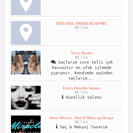
SIZE OZEL ERKEK KUAFORU
2 km
Yavuz Kuaför
3 km
Saçlarım ince telli çok
hassastır en ufak işlemde
yıpranır. Kendimde oyüzden
saçlarım...
Esilya Güzellik Salonu
3 km
Güzellik Salonu
Salon Miracle - Hair & Make-up Design
3 km
Saç & Makyaj Tasarım