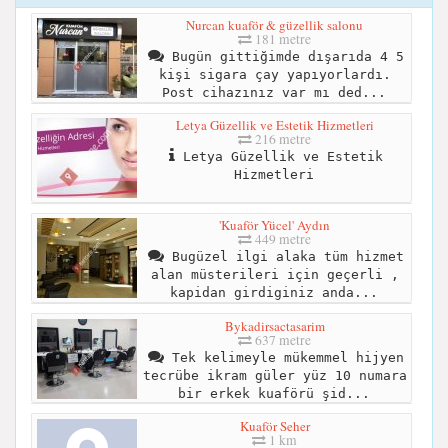
Nurcan kuaför & güzellik salonu
181 metre
Bugün gittiğimde dışarıda 4 5
kişi sigara çay yapıyorlardı.
Post cihazınız var mı ded...
Letya Güzellik ve Estetik Hizmetleri
216 metre
Letya Güzellik ve Estetik
Hizmetleri
'Kuaför Yücel' Aydın
449 metre
Bugüzel ilgi alaka tüm hizmet
alan müsterileri için geçerli ,
kapidan girdiginiz anda...
Bykadirsactasarim
637 metre
Tek kelimeyle mükemmel hijyen
tecrübe ikram güler yüz 10 numara
bir erkek kuaförü şid...
Kuaför Seher
1 km