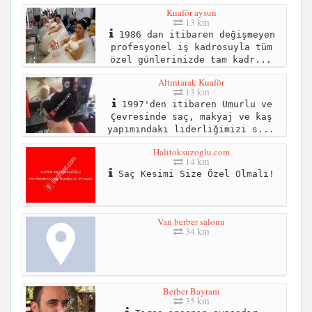
Kuaför aysun
13 km
1986 dan itibaren değişmeyen
profesyonel iş kadrosuyla tüm
özel günlerinizde tam kadr...
Altıntarak Kuaför
13 km
1997'den itibaren Umurlu ve
Çevresinde saç, makyaj ve kaş
yapımındaki liderliğimizi s...
Halitoksuzoglu.com
14 km
Saç Kesimi Size Özel Olmalı!
Van berber salonu
34 km
Berber Bayram
35 km