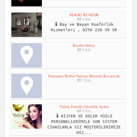
MAGIC KUAFOR
4 km
Bay ve Bayan Kuaförlük
Hizmetleri , 0256 226 39 38
Kuaför Gülay
6 km
Fenomen Berber Salonu Mustafa Kocaayak
7 km
Valery Estetik Güzellik Aydın
8 km
HİJYEN VE GÜLER YÜZLÜ
PERSONELLERİMZLE SON SİSTEM
CİHAZLARLA SİZ MÜŞTERİLERİMİZE
HİZ...