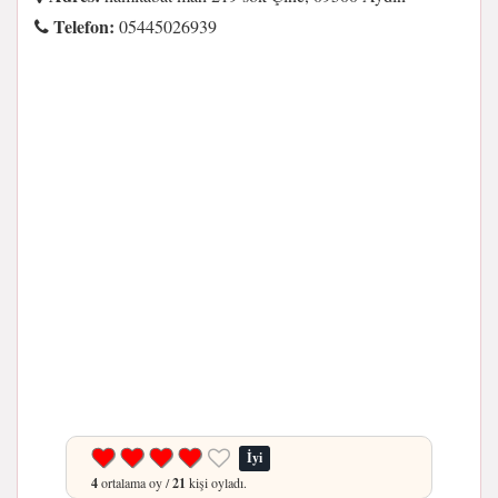
Telefon:
05445026939
İyi
4
ortalama oy /
21
kişi oyladı.