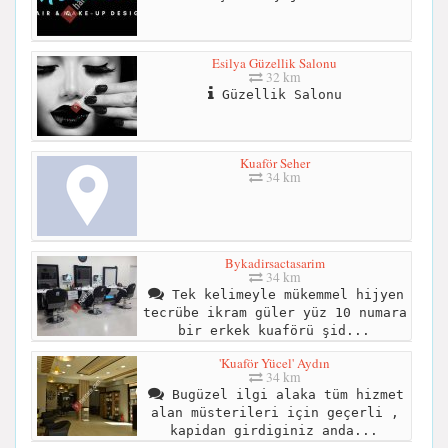
Esilya Güzellik Salonu
32 km
Güzellik Salonu
Kuaför Seher
34 km
Bykadirsactasarim
34 km
Tek kelimeyle mükemmel hijyen
tecrübe ikram güler yüz 10 numara
bir erkek kuaförü şid...
'Kuaför Yücel' Aydın
34 km
Bugüzel ilgi alaka tüm hizmet
alan müsterileri için geçerli ,
kapidan girdiginiz anda...