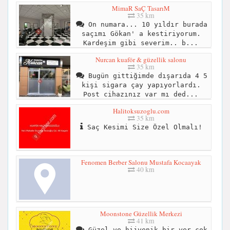
MimaR SaÇ TasarıM
35 km
On numara... 10 yıldır burada
saçımı Gökan' a kestiriyorum.
Kardeşim gibi severim.. b...
Nurcan kuaför & güzellik salonu
35 km
Bugün gittiğimde dışarıda 4 5
kişi sigara çay yapıyorlardı.
Post cihazınız var mı ded...
Halitoksuzoglu.com
35 km
Saç Kesimi Size Özel Olmalı!
Fenomen Berber Salonu Mustafa Kocaayak
40 km
Moonstone Güzellik Merkezi
41 km
Güzel ve hijyenik bir yer çok