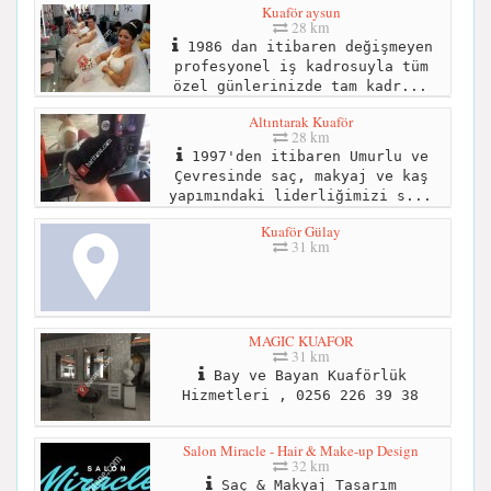
Kuaför aysun
28 km
1986 dan itibaren değişmeyen
profesyonel iş kadrosuyla tüm
özel günlerinizde tam kadr...
Altıntarak Kuaför
28 km
1997'den itibaren Umurlu ve
Çevresinde saç, makyaj ve kaş
yapımındaki liderliğimizi s...
Kuaför Gülay
31 km
MAGIC KUAFOR
31 km
Bay ve Bayan Kuaförlük
Hizmetleri , 0256 226 39 38
Salon Miracle - Hair & Make-up Design
32 km
Saç & Makyaj Tasarım