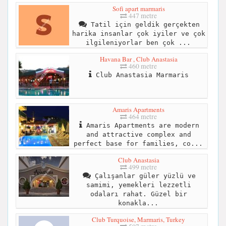
Sofi apart marmaris
447 metre
Tatil için geldik gerçekten
harika insanlar çok iyiler ve çok
ilgileniyorlar ben çok ...
Havana Bar , Club Anastasia
460 metre
Club Anastasia Marmaris
Amaris Apartments
464 metre
Amaris Apartments are modern
and attractive complex and
perfect base for families, co...
Club Anastasia
499 metre
Çalışanlar güler yüzlü ve
samimi, yemekleri lezzetli
odaları rahat. Güzel bir
konakla...
Club Turquoise, Marmaris, Turkey