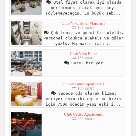
Otel fiyat olarak iyi olsada
performans olarak aynı şeyi
söylemeyeceğim. En büyük seb...
Club Viva Hotel Marmaris
151 metre
Çok temiz ve güzel bir oteldi.
Personel oldukça alakalı ve güler
yüzlü. Marmaris için...
Club Viva Hotel
158 metre
Guzel bir yer
club sunsmile apartments
165 metre
Sadece oda olarak hizmet
veriyor eşim iki oglum ve kızım
için 750₺ ödedim yapı eski i...
Club Cettia Apartments
235 metre