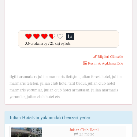
İyi
3.6
ortalama oy /
21
kişi oyladı.
Bilgileri Güncelle
Resim & Açıklama Ekle
ilgili aramalar:
julian marmaris iletişim, julian forest hotel, julian
marmaris telefon, julian club hotel tatil budur, julian club hotel
marmaris yorumlar, julian club hotel armutalan, julian marmaris
yorumlar, julian club hotel ets
Julian Hotels'in yakınındaki benzeri yerler
Julian Club Hotel
25 metre