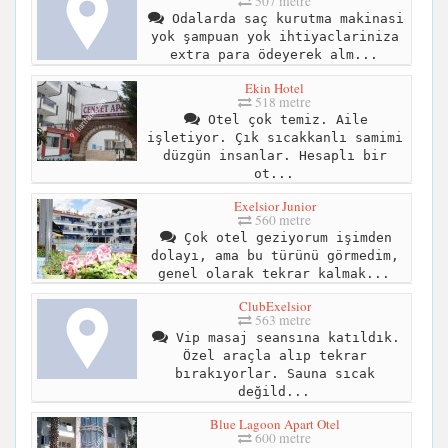
507 metre
Odalarda saç kurutma makinasi
yok şampuan yok ihtiyaclariniza
extra para ödeyerek alm...
Ekin Hotel
518 metre
Otel çok temiz. Aile
işletiyor. Çık sıcakkanlı samimi
düzgün insanlar. Hesaplı bir
ot...
Exelsior Junior
560 metre
Çok otel geziyorum işimden
dolayı, ama bu türünü görmedim,
genel olarak tekrar kalmak...
ClubExelsior
563 metre
Vip masaj seansına katıldık.
Özel araçla alıp tekrar
bırakıyorlar. Sauna sıcak
değild...
Blue Lagoon Apart Otel
600 metre