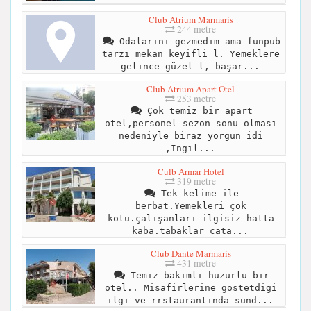
Club Atrium Marmaris
244 metre
Odalarini gezmedim ama funpub
tarzı mekan keyifli l. Yemeklere
gelince güzel l, başar...
Club Atrium Apart Otel
253 metre
Çok temiz bir apart
otel,personel sezon sonu olması
nedeniyle biraz yorgun idi
,Ingil...
Culb Armar Hotel
319 metre
Tek kelime ile
berbat.Yemekleri çok
kötü.çalışanları ilgisiz hatta
kaba.tabaklar cata...
Club Dante Marmaris
431 metre
Temiz bakımlı huzurlu bir
otel.. Misafirlerine gostetdigi
ilgi ve rrstaurantinda sund...