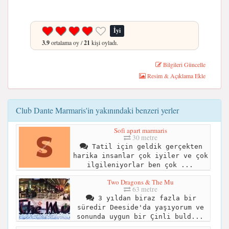
İyi
3.9
ortalama oy /
21
kişi oyladı.
Bilgileri Güncelle
Resim & Açıklama Ekle
Club Dante Marmaris'in yakınındaki benzeri yerler
Sofi apart marmaris
30 metre
Tatil için geldik gerçekten
harika insanlar çok iyiler ve çok
ilgileniyorlar ben çok ...
Two Dragons & The Mu
63 metre
3 yıldan biraz fazla bir
süredir Deeside'da yaşıyorum ve
sonunda uygun bir Çinli buld...