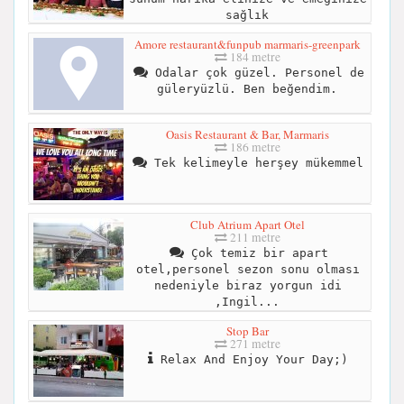
sağlık
Amore restaurant&funpub marmaris-greenpark
184 metre
Odalar çok güzel. Personel de
güleryüzlü. Ben beğendim.
Oasis Restaurant & Bar, Marmaris
186 metre
Tek kelimeyle herşey mükemmel
Club Atrium Apart Otel
211 metre
Çok temiz bir apart
otel,personel sezon sonu olması
nedeniyle biraz yorgun idi
,Ingil...
Stop Bar
271 metre
Relax And Enjoy Your Day;)