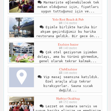
Marmariste eğlenebilecek tek
mekan olduğunuz için, fiyatları
uygun tuttuğunuz için ve...
Yolo Rest Beach & Pub
134 metre
Eşimle birlikte harika bir
akşam geçirdiğimiz bu harika
restorana geldik. Bir gece ön...
Exelsior Junior
140 metre
Çok otel geziyorum işimden
dolayı, ama bu türünü görmedim,
genel olarak tekrar kalmak...
ClubExelsior
146 metre
Vip masaj seansına katıldık.
Özel araçla alıp tekrar
bırakıyorlar. Sauna sıcak
değild...
Harbiye Ocakbaşı
152 metre
Lezzet on numara servis ve
sunum harika elinize ve emeğinize