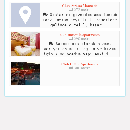
Club Atrium Marmaris
272 metre
Odalarini gezmedim ama funpub
tarzı mekan keyifli l. Yemeklere
gelince güzel l, başar...
club sunsmile apartments
290 metre
Sadece oda olarak hizmet
veriyor eşim iki oglum ve kızım
için 750₺ ödedim yapı eski i...
Club Cettia Apartments
306 metre