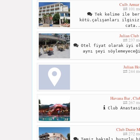
Culb Armar 
101 me
Tek kelime ile ber
kötü.çalışanları ilgisiz
cata.
Julian Club
237 me
Otel fiyat olarak iyi ol
aynı şeyi söylemeyeceğ
Julian Ho
244 me
Havana Bar , Clu
267 me
Club Anastasi
Club Dante M
272 me
Temiz bakımlı huzurlu bi