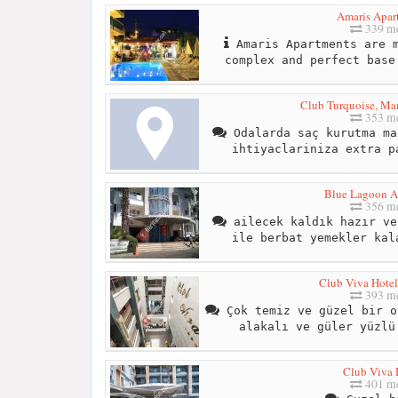
Amaris Apar
339 me
Amaris Apartments are m
complex and perfect base
Club Turquoise, Mar
353 me
Odalarda saç kurutma ma
ihtiyaclariniza extra p
Blue Lagoon Ap
356 me
ailecek kaldık hazır ve
ile berbat yemekler kal
Club Viva Hotel
393 me
Çok temiz ve güzel bir o
alakalı ve güler yüzlü
Club Viva 
401 me