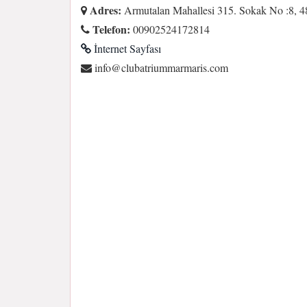
Adres:
Armutalan Mahallesi 315. Sokak No :8, 
Telefon:
00902524172814
İnternet Sayfası
moc.siramrammuirtabulc@ofni