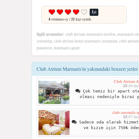
İyi
4
ortalama oy /
21
kişi oyladı.
ilgili aramalar:
club atrium marmaris telefon, marmaris ote
yorumlar, club atrium hotel marmaris yorumlar, club atriu
pansiyon, marmaris apart
Club Atrium Marmaris'in yakınındaki benzeri yerler
Club Atrium Ap
69 me
Çok temiz bir apart ote
olması nedeniyle biraz 
club sunsmile a
87 me
Sadece oda olarak hizmet
ve kızım için 750₺ öde