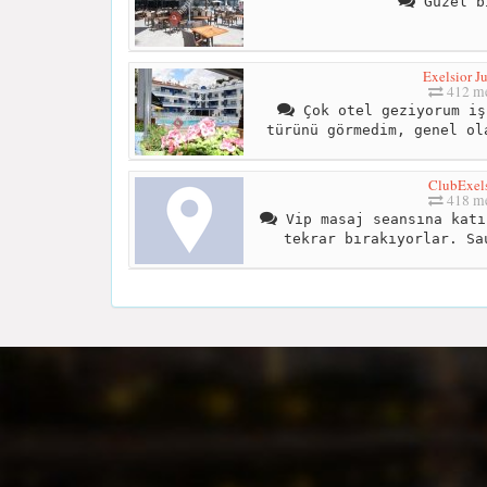
Guzel b
Exelsior J
412 me
Çok otel geziyorum iş
türünü görmedim, genel ol
ClubExels
418 me
Vip masaj seansına katı
tekrar bırakıyorlar. Sa