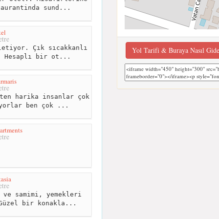
taurantinda sund...
el
tre
etiyor. Çık sıcakkanlı
Yol Tarifi & Buraya Nasıl Gid
. Hesaplı bir ot...
armaris
tre
ten harika insanlar çok
yorlar ben çok ...
artments
tre
asia
tre
 ve samimi, yemekleri
Güzel bir konakla...