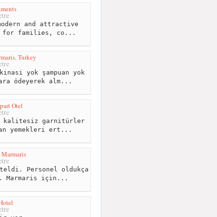
tments
tre
odern and attractive
 for families, co...
maris, Turkey
tre
kinasi yok şampuan yok
ara ödeyerek alm...
art Otel
tre
 kalitesiz garnitürler
an yemekleri ert...
 Marmaris
tre
teldi. Personel oldukça
. Marmaris için...
Hotel
tre