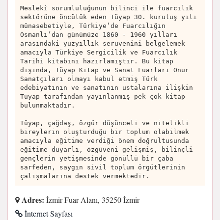
Meslekî sorumluluğunun bilinci ile fuarcılık
sektörüne öncülük eden Tüyap 30. kuruluş yılı
münasebetiyle, Türkiye’de Fuarcılığın
Osmanlı’dan günümüze 1860 - 1960 yılları
arasındaki yüzyıllık serüvenini belgelemek
amacıyla Türkiye Sergicilik ve Fuarcılık
Tarihi kitabını hazırlamıştır. Bu kitap
dışında, Tüyap Kitap ve Sanat Fuarları Onur
Sanatçıları olmayı kabul etmiş Türk
edebiyatının ve sanatının ustalarına ilişkin
Tüyap tarafından yayınlanmış pek çok kitap
bulunmaktadır.
Tüyap, çağdaş, özgür düşünceli ve nitelikli
bireylerin oluşturduğu bir toplum olabilmek
amacıyla eğitime verdiği önem doğrultusunda
eğitime duyarlı, özgüveni gelişmiş, bilinçli
gençlerin yetişmesinde gönüllü bir çaba
sarfeden, saygın sivil toplum örgütlerinin
çalışmalarına destek vermektedir.
Adres:
İzmir Fuar Alanı, 35250 İzmir
İnternet Sayfası