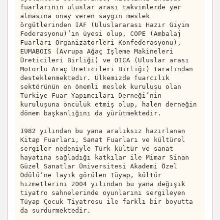
fuarlarının uluslar arası takvimlerde yer
almasına onay veren saygın meslek
örgütlerinden IAF (Uluslararası Hazır Giyim
Federasyonu)’ın üyesi olup, COPE (Ambalaj
Fuarları Organizatörleri Konfederasyonu),
EUMABOIS (Avrupa Ağaç İşleme Makineleri
Üreticileri Birliği) ve OICA (Uluslar arası
Motorlu Araç Üreticileri Birliği) tarafından
desteklenmektedir. Ülkemizde fuarcılık
sektörünün en önemli meslek kuruluşu olan
Türkiye Fuar Yapımcıları Derneği’nin
kuruluşuna öncülük etmiş olup, halen derneğin
dönem başkanlığını da yürütmektedir.
1982 yılından bu yana aralıksız hazırlanan
Kitap Fuarları, Sanat Fuarları ve kültürel
sergiler nedeniyle Türk kültür ve sanat
hayatına sağladığı katkılar ile Mimar Sinan
Güzel Sanatlar Üniversitesi Akademi Özel
Ödülü’ne layık görülen Tüyap, kültür
hizmetlerini 2004 yılından bu yana değişik
tiyatro sahnelerinde oyunlarını sergileyen
Tüyap Çocuk Tiyatrosu ile farklı bir boyutta
da sürdürmektedir.