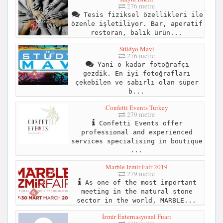
276 metre
Tesis fiziksel özellikleri ile
özenle işletiliyor. Bar, aperatif
restoran, balık ürün...
Stüdyo Mavi
276 metre
Yani o kadar fotoğrafçı
gezdik. En iyi fotoğrafları
çekebilen ve sabırlı olan süper
b...
Confetti Events Turkey
279 metre
Confetti Events offer
professional and experienced
services specialising in boutique
...
Marble Izmir Fair 2019
279 metre
As one of the most important
meeting in the natural stone
sector in the world, MARBLE...
İzmir Enternasyonal Fuarı