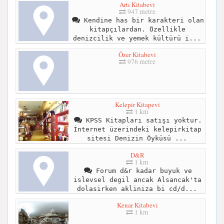
Artı Kitabevi
947 metre
Kendine has bir karakteri olan
kitapçılardan. Özellikle
denizcilik ve yemek kültürü i...
Özer Kitabevi
976 metre
Kelepir Kitapevi
1 km
KPSS Kitapları satışı yoktur.
İnternet üzerindeki kelepirkitap
sitesi Denizin Öyküsü ...
D&R
1 km
Forum d&r kadar buyuk ve
islevsel degil ancak Alsancak'ta
dolasirken akliniza bi cd/d...
Kenar Kitabevi
1 km