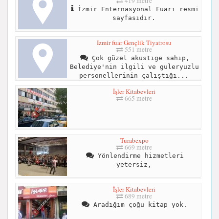
419 metre
İzmir Enternasyonal Fuarı resmi
sayfasıdır.
Izmir fuar Gençlik Tiyatrosu
551 metre
Çok güzel akustige sahip,
Belediye'nin ilgili ve guleryuzlu
personellerinin çalıştığı...
İşler Kitabevleri
665 metre
Turabexpo
669 metre
Yönlendirme hizmetleri
yetersiz,
İşler Kitabevleri
689 metre
Aradığım çoğu kitap yok.