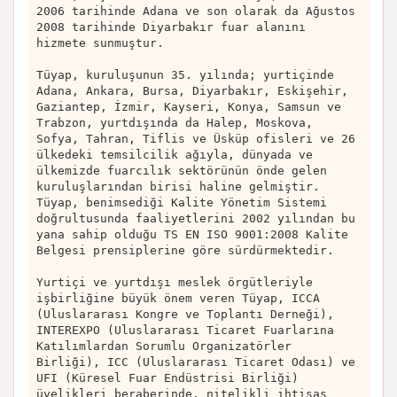
2006 tarihinde Adana ve son olarak da Ağustos
2008 tarihinde Diyarbakır fuar alanını
hizmete sunmuştur.
Tüyap, kuruluşunun 35. yılında; yurtiçinde
Adana, Ankara, Bursa, Diyarbakır, Eskişehir,
Gaziantep, İzmir, Kayseri, Konya, Samsun ve
Trabzon, yurtdışında da Halep, Moskova,
Sofya, Tahran, Tiflis ve Üsküp ofisleri ve 26
ülkedeki temsilcilik ağıyla, dünyada ve
ülkemizde fuarcılık sektörünün önde gelen
kuruluşlarından birisi haline gelmiştir.
Tüyap, benimsediği Kalite Yönetim Sistemi
doğrultusunda faaliyetlerini 2002 yılından bu
yana sahip olduğu TS EN ISO 9001:2008 Kalite
Belgesi prensiplerine göre sürdürmektedir.
Yurtiçi ve yurtdışı meslek örgütleriyle
işbirliğine büyük önem veren Tüyap, ICCA
(Uluslararası Kongre ve Toplantı Derneği),
INTEREXPO (Uluslararası Ticaret Fuarlarına
Katılımlardan Sorumlu Organizatörler
Birliği), ICC (Uluslararası Ticaret Odası) ve
UFI (Küresel Fuar Endüstrisi Birliği)
üyelikleri beraberinde, nitelikli ihtisas