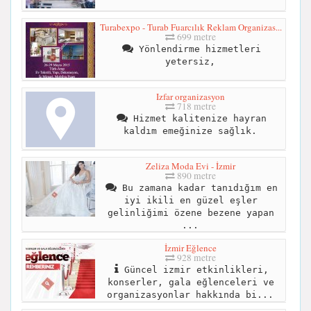
Turabexpo - Turab Fuarcılık Reklam Organizas...
699 metre
Yönlendirme hizmetleri
yetersiz,
Izfar organizasyon
718 metre
Hizmet kalitenize hayran
kaldım emeğinize sağlık.
Zeliza Moda Evi - İzmir
890 metre
Bu zamana kadar tanıdığım en
iyi ikili en güzel eşler
gelinliğimi özene bezene yapan
...
İzmir Eğlence
928 metre
Güncel izmir etkinlikleri,
konserler, gala eğlenceleri ve
organizasyonlar hakkında bi...