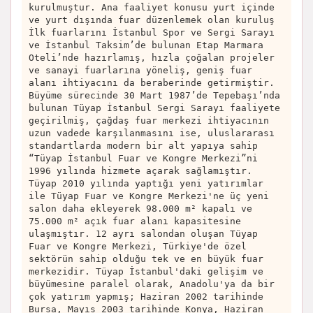
kurulmuştur. Ana faaliyet konusu yurt içinde
ve yurt dışında fuar düzenlemek olan kuruluş
İlk fuarlarını İstanbul Spor ve Sergi Sarayı
ve İstanbul Taksim’de bulunan Etap Marmara
Oteli’nde hazırlamış, hızla çoğalan projeler
ve sanayi fuarlarına yöneliş, geniş fuar
alanı ihtiyacını da beraberinde getirmiştir.
Büyüme sürecinde 30 Mart 1987’de Tepebaşı’nda
bulunan Tüyap İstanbul Sergi Sarayı faaliyete
geçirilmiş, çağdaş fuar merkezi ihtiyacının
uzun vadede karşılanmasını ise, uluslararası
standartlarda modern bir alt yapıya sahip
“Tüyap İstanbul Fuar ve Kongre Merkezi”ni
1996 yılında hizmete açarak sağlamıştır.
Tüyap 2010 yılında yaptığı yeni yatırımlar
ile Tüyap Fuar ve Kongre Merkezi'ne üç yeni
salon daha ekleyerek 98.000 m² kapalı ve
75.000 m² açık fuar alanı kapasitesine
ulaşmıştır. 12 ayrı salondan oluşan Tüyap
Fuar ve Kongre Merkezi, Türkiye'de özel
sektörün sahip olduğu tek ve en büyük fuar
merkezidir. Tüyap İstanbul'daki gelişim ve
büyümesine paralel olarak, Anadolu'ya da bir
çok yatırım yapmış; Haziran 2002 tarihinde
Bursa, Mayıs 2003 tarihinde Konya, Haziran