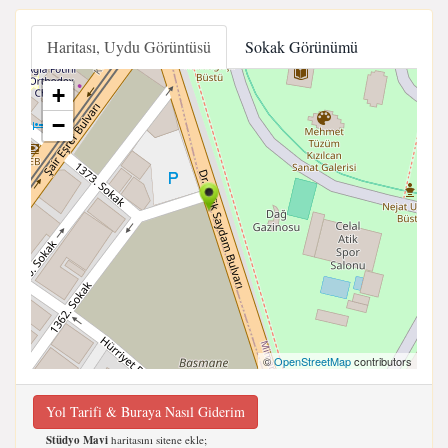
Haritası, Uydu Görüntüsü
Sokak Görünümü
+
−
©
OpenStreetMap
contributors
Yol Tarifi & Buraya Nasıl Giderim
Stüdyo Mavi
haritasını sitene ekle;