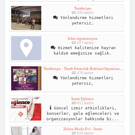
Turabexpo
450 metre
Yönlendirme hizmetleri
yetersiz,
Izfar organizasyon
457 metre
Hizmet kalitenize hayran
kaldım emeğinize sağlık.
Turabexpo - Turab Fuarcılık Reklam Organizas...
478 metre
Yönlendirme hizmetleri
yetersiz,
İzmir Eğlence
652 metre
Güncel izmir etkinlikleri,
konserler, gala eğlenceleri ve
organizasyonlar hakkında bi...
Zeliza Moda Evi - İzmir
830 metre