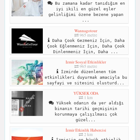
Bu zamana kadar tanıdığım en
iyi ikili en güzel eşler
gelinliğimi özene bezene yapan
...
Wannagotour
965 metre
Daha Çook Gezmeniz İçin, Daha
Çook Eğlenmeniz İçin, Daha Çook
Dinlenmeniz İçin, Daha ...
Izmir Sosyal Etkinlikler
965 metre
İzmirde düzenlenen tüm
etkinlikleri duyurmak amaciyla bu
sayfayi ve sitesini olusturd...
YÜKSEK ODA
1 km
Yüksek odanın da yer aldığı
binanın tarihi geçmişinin
korunmaya çalışılması çok
güzel...
İzmir Etkinlik Habercisi
2 km
İzmir'in en büyük etkinlik