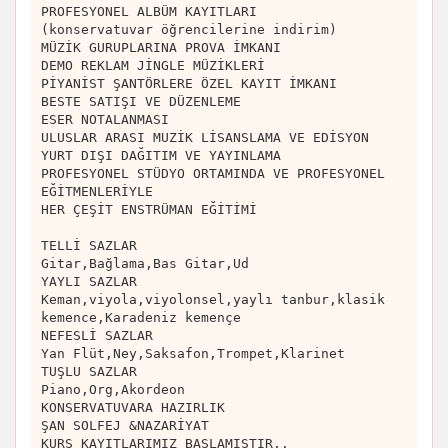
PROFESYONEL ALBÜM KAYITLARI
(konservatuvar öğrencilerine indirim)
MÜZİK GURUPLARINA PROVA İMKANI
DEMO REKLAM JİNGLE MÜZİKLERİ
PİYANİST ŞANTÖRLERE ÖZEL KAYIT İMKANI
BESTE SATIŞI VE DÜZENLEME
ESER NOTALANMASI
ULUSLAR ARASI MUZİK LİSANSLAMA VE EDİSYON
YURT DIŞI DAĞITIM VE YAYINLAMA
PROFESYONEL STÜDYO ORTAMINDA VE PROFESYONEL
EĞİTMENLERİYLE
HER ÇEŞİT ENSTRÜMAN EĞİTİMİ
TELLİ SAZLAR
Gitar,Bağlama,Bas Gitar,Ud
YAYLI SAZLAR
Keman,viyola,viyolonsel,yaylı tanbur,klasik
kemence,Karadeniz kemençe
NEFESLİ SAZLAR
Yan Flüt,Ney,Saksafon,Trompet,Klarinet
TUŞLU SAZLAR
Piano,Org,Akordeon
KONSERVATUVARA HAZIRLIK
ŞAN SOLFEJ &NAZARİYAT
KURS KAYITLARIMIZ BAŞLAMIŞTIR..