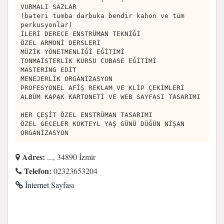
VURMALI SAZLAR
(bateri tumba darbuka bendir kahon ve tüm
perkusyonlar)
İLERİ DERECE ENSTRÜMAN TEKNİĞİ
ÖZEL ARMONİ DERSLERİ
MÜZİK YÖNETMENLİĞİ EĞİTİMİ
TONMAİSTERLİK KURSU CUBASE EĞİTİMİ
MASTERİNG EDİT
MENEJERLİK ORGANİZASYON
PROFESYONEL AFİŞ REKLAM VE KLİP ÇEKİMLERİ
ALBÜM KAPAK KARTONETİ VE WEB SAYFASI TASARIMI
HER ÇEŞİT ÖZEL ENSTRÜMAN TASARIMI
ÖZEL GECELER KOKTEYL YAŞ GÜNÜ DÜĞÜN NİŞAN
ORGANİZASYON
Adres:
..., 34890 İzmir
Telefon:
02323653204
İnternet Sayfası