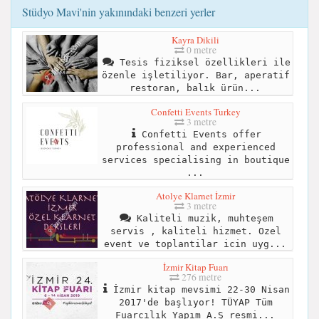
Stüdyo Mavi'nin yakınındaki benzeri yerler
Kayra Dikili
0 metre
Tesis fiziksel özellikleri ile
özenle işletiliyor. Bar, aperatif
restoran, balık ürün...
Confetti Events Turkey
3 metre
Confetti Events offer
professional and experienced
services specialising in boutique
...
Atolye Klarnet İzmir
3 metre
Kaliteli muzik, muhteşem
servis , kaliteli hizmet. Ozel
event ve toplantilar icin uyg...
İzmir Kitap Fuarı
276 metre
İzmir kitap mevsimi 22-30 Nisan
2017'de başlıyor! TÜYAP Tüm
Fuarcılık Yapım A.Ş resmi...