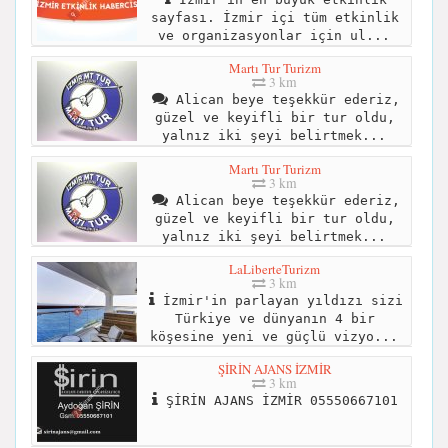
sayfası. İzmir içi tüm etkinlik
ve organizasyonlar için ul...
Martı Tur Turizm
3 km
Alican beye teşekkür ederiz,
güzel ve keyifli bir tur oldu,
yalnız iki şeyi belirtmek...
Martı Tur Turizm
3 km
Alican beye teşekkür ederiz,
güzel ve keyifli bir tur oldu,
yalnız iki şeyi belirtmek...
LaLiberteTurizm
3 km
İzmir'in parlayan yıldızı sizi
Türkiye ve dünyanın 4 bir
köşesine yeni ve güçlü vizyo...
ŞİRİN AJANS İZMİR
3 km
ŞİRİN AJANS İZMİR 05550667101