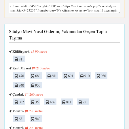
Stüdyo Mavi Nasıl Giderim, Yakınından Geçen Toplu
Taşıma
Kültürpark
90 metre
811
Kent Müzesi
210 metre
470
680
681
691
910
930
940
950
Çardak
260 metre
302
35
466
811
951
Montrö
270 metre
681
940
Montrö
290 metre