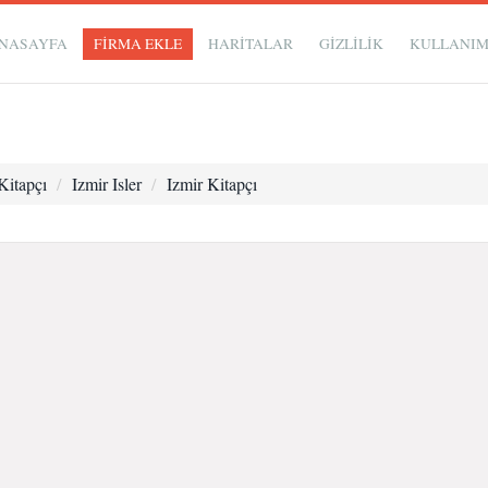
NASAYFA
FİRMA EKLE
HARİTALAR
GIZLILIK
KULLANI
Kitapçı
Izmir Isler
Izmir Kitapçı