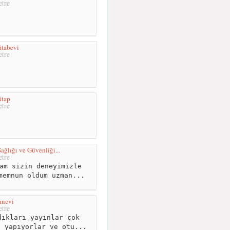
tre
itabevi
tre
itap
tre
ğlığı ve Güvenliği...
tre
am sizin deneyimizle
memnun oldum uzman...
ınevi
tre
ıkları yayınlar çok
i yapıyorlar ve otu...