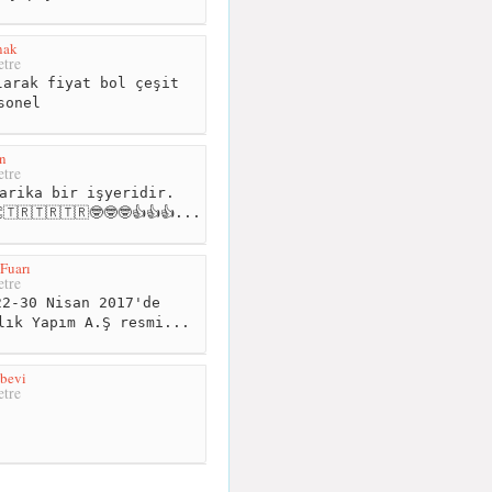
nak
tre
arak fiyat bol çeşit
sonel
n
tre
arika bir işyeridir.
🇷🇹🇷🇹🇷🤓🤓🤓👍👍👍...
 Fuarı
tre
2-30 Nisan 2017'de
lık Yapım A.Ş resmi...
bevi
tre