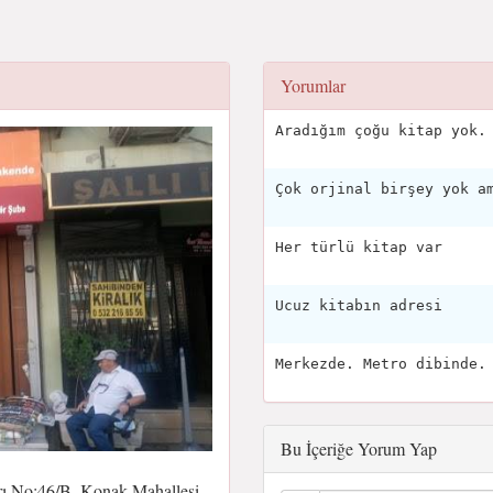
Yorumlar
Aradığım çoğu kitap yok.
Çok orjinal birşey yok a
Her türlü kitap var
Ucuz kitabın adresi
Merkezde. Metro dibinde.
Bu İçeriğe Yorum Yap
ı No:46/B, Konak Mahallesi,