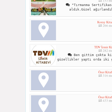
153 me
"Tırmanma Sertifikas
aldık.Güzel ağırlandı
Koray Kita
266 me
TDV İzmir Ki
282 me
Ben gittim çokta ki
güzellikler yaptı orda iki 
Özer Kita
316 me
Özer Kita
433 me