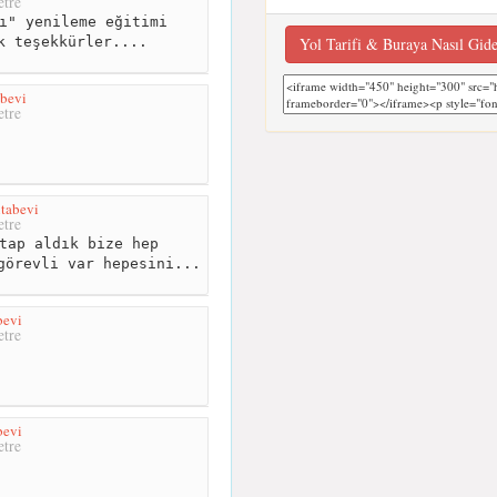
tre
ı" yenileme eğitimi
Yol Tarifi & Buraya Nasıl Gid
k teşekkürler....
bevi
tre
tabevi
tre
tap aldık bize hep
görevli var hepesini...
bevi
tre
bevi
tre