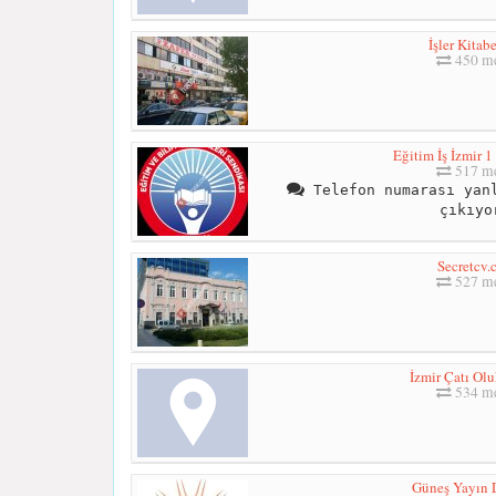
İşler Kitabe
450 me
Eğitim İş İzmir 
517 me
Telefon numarası yanl
çıkıyo
Secretcv.
527 me
İzmir Çatı Oluk
534 me
Güneş Yayın 