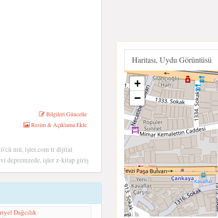
Haritası, Uydu Görüntüsü
+
−
Bilgileri Güncelle
Resim & Açıklama Ekle
tö'cü mü, işler.com tr dijital
vi depremzede, işler z-kitap giriş
riyel Dağcılık