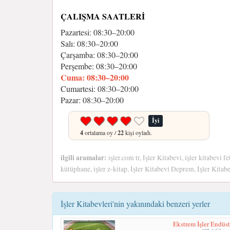
ÇALIŞMA SAATLERI
Pazartesi: 08:30–20:00
Salı: 08:30–20:00
Çarşamba: 08:30–20:00
Perşembe: 08:30–20:00
Cuma: 08:30–20:00
Cumartesi: 08:30–20:00
Pazar: 08:30–20:00
İyi
4
ortalama oy /
22
kişi oyladı.
ilgili aramalar:
işler.com tr, İşler Kitabevi, işler kitabevi fe
kütüphane, işler z-kitap, İşler Kitabevi Deprem, İşler Kitabe
İşler Kitabevleri'nin yakınındaki benzeri yerler
Ekstrem İşler Endüst