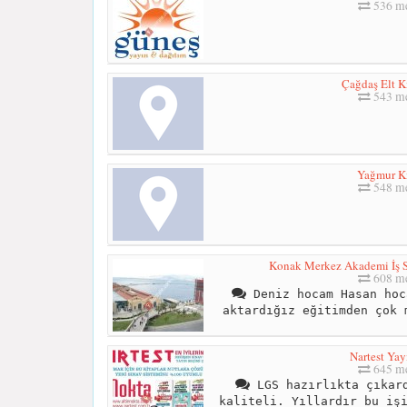
536 me
Çağdaş Elt K
543 me
Yağmur K
548 me
Konak Merkez Akademi İş Sa
608 me
Deniz hocam Hasan hoc
aktardığız eğitimden çok 
Nartest Yay
645 me
LGS hazırlıkta çıkard
kaliteli. Yıllardır bu iş