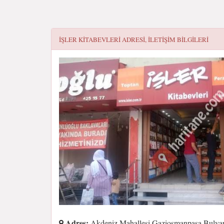
İŞLER KITABEVLERI
ADRESI, ILETIŞIM BILGILERI
Adres:
Akdeniz Mahallesi Gaziosmanpaşa Bulvar