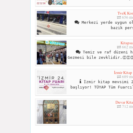
TveK Ko
656 me
Merkezi yerde uygun ol
bazik per
Kitapsa
662 me
Temiz ve raf düzeni h
Gezmesi bile zevklidir.👏👏👏
İzmir Kitap
689 me
İzmir kitap mevsimi 2
başlıyor! TÜYAP Tüm Fuarcı
Duvar Kita
712 me