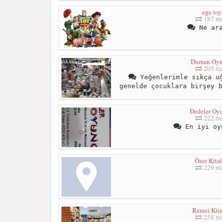
ege toy
187 me
Ne ara
Duman Oyu
205 me
Yeğenlerimle sıkça uğ
genelde çocuklara birşey 
Dedeler Oy
222 me
En iyi oy
Özer Kita
229 me
Remzi Kit
258 me