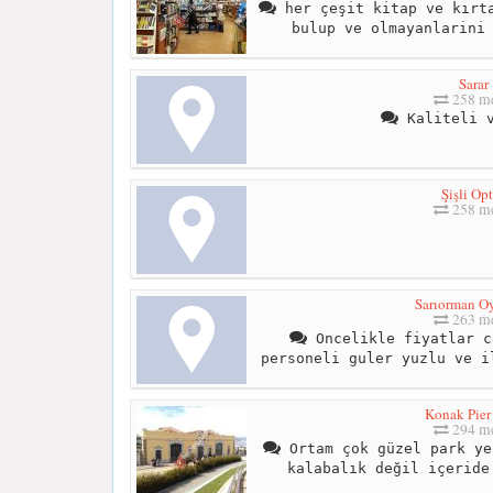
her çeşit kitap ve kırta
bulup ve olmayanlarini
Sarar
258 me
Kaliteli v
Şişli Op
258 me
Sarıorman O
263 me
Oncelikle fiyatlar c
personeli guler yuzlu ve i
Konak Pie
294 me
Ortam çok güzel park ye
kalabalık değil içeride