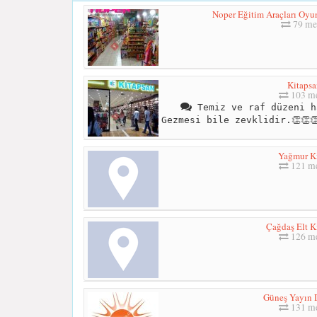
Noper Eğitim Araçları Oyun
79 me
Kitapsa
103 me
Temiz ve raf düzeni h
Gezmesi bile zevklidir.👏👏👏
Yağmur K
121 me
Çağdaş Elt K
126 me
Güneş Yayın 
131 me