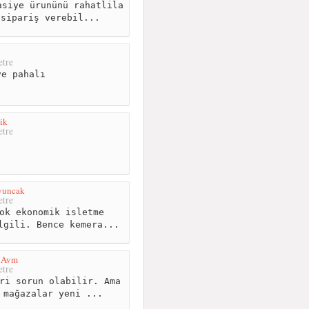
siye ürunünü rahatlila
 sipariş verebil...
tre
e pahalı
tik
tre
yuncak
tre
ok ekonomik isletme
lgili. Bence kemera...
r Avm
tre
ri sorun olabilir. Ama
 mağazalar yeni ...