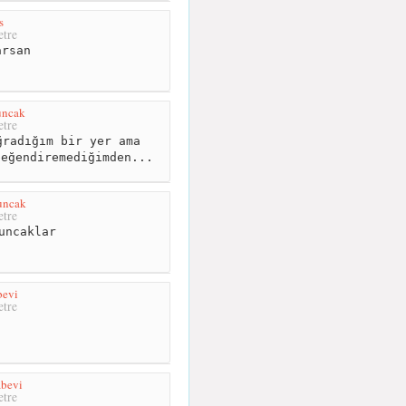
s
tre
rsan
ncak
tre
radığım bir yer ama
beğendiremediğimden...
uncak
tre
uncaklar
bevi
tre
abevi
tre