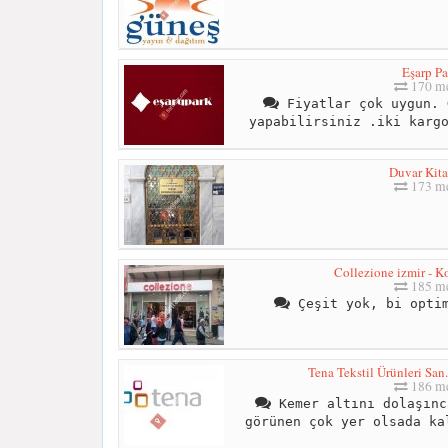
Eşarp Pa
170 me
Fiyatlar çok uygun. 
yapabilirsiniz .iki karg
Duvar Kita
173 me
Collezione izmir - K
185 me
Çeşit yok, bi optim
Tena Tekstil Ürünleri San.
186 me
Kemer altını dolaşınc
görünen çok yer olsada ka