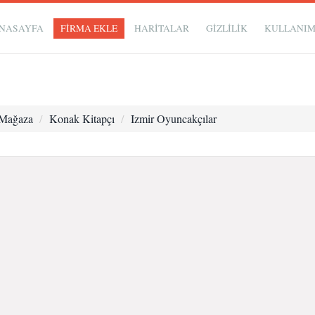
NASAYFA
FİRMA EKLE
HARİTALAR
GIZLILIK
KULLANI
Mağaza
Konak Kitapçı
Izmir Oyuncakçılar