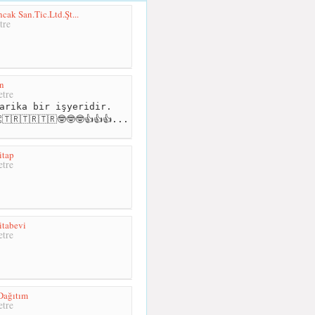
cak San.Tic.Ltd.Şt...
tre
n
tre
arika bir işyeridir.
🇷🇹🇷🇹🇷🤓🤓🤓👍👍👍...
itap
tre
itabevi
tre
Dağıtım
tre