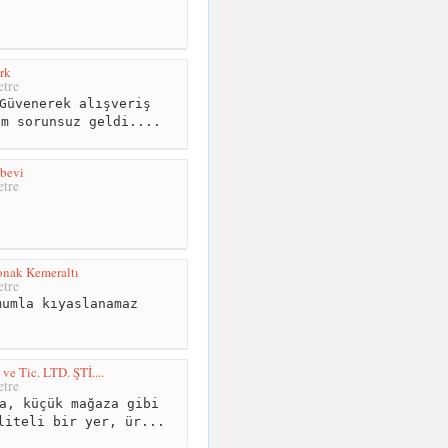
rk
tre
Güvenerek alışveriş
om sorunsuz geldi....
bevi
tre
onak Kemeraltı
tre
umla kıyaslanamaz
 ve Tic. LTD. ŞTİ....
tre
a, küçük mağaza gibi
liteli bir yer, ür...