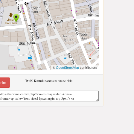
©
OpenStreetMap
contributors
TveK Konak
haritasını sitene ekle;
erim