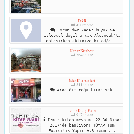
D&R
430 metre
Forum d&r kadar buyuk ve
islevsel degil ancak Alsancak'ta
dolasirken akliniza bi cd/d...
Kenar Kitabevi
764 metre
İşler Kitabevleri
811 metre
Aradığım çoğu kitap yok.
İzmir Kitap Fuarı
947 metre
İzmir kitap mevsimi 22-30 Nisan
2017'de başlıyor! TÜYAP Tüm
Fuarcılık Yapım A.Ş resmi...