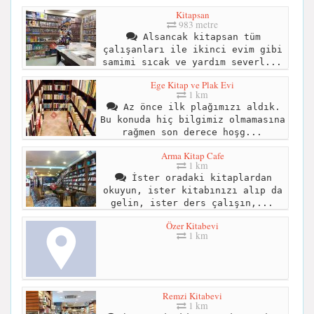
Kitapsan
983 metre
Alsancak kitapsan tüm
çalışanları ile ikinci evim gibi
samimi sıcak ve yardım severl...
Ege Kitap ve Plak Evi
1 km
Az önce ilk plağımızı aldık.
Bu konuda hiç bilgimiz olmamasına
rağmen son derece hoşg...
Arma Kitap Cafe
1 km
İster oradaki kitaplardan
okuyun, ister kitabınızı alıp da
gelin, ister ders çalışın,...
Özer Kitabevi
1 km
Remzi Kitabevi
1 km