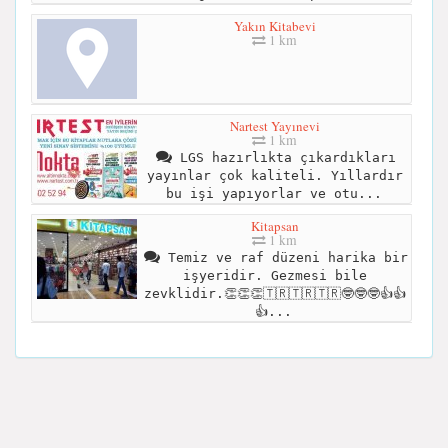
Yakın Kitabevi
1 km
Nartest Yayınevi
1 km
LGS hazırlıkta çıkardıkları
yayınlar çok kaliteli. Yıllardır
bu işi yapıyorlar ve otu...
Kitapsan
1 km
Temiz ve raf düzeni harika bir
işyeridir. Gezmesi bile
zevklidir.👏👏👏🇹🇷🇹🇷🇹🇷🤓🤓🤓👍👍
👍...