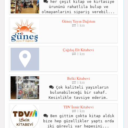
her çeşit kitap ve kırtasiye
ürunünü rahatlila bulup ve
olmayanlarini sipariş verebil...
Güneş Yayın Dağıtım
1 km
Çağdaş Elt Kitabevi
1 km
Belki Kitabevi
1 km
Çok kaliteli yayınların
bulunabileceği bir sahaf.
Kesinlikle tavsiye ederim.
TDV İzmir Kitabevi
1 km
Ben gittim çokta kitap aldık
bize hep güzellikler yaptı orda
iki görevli var hepesini...