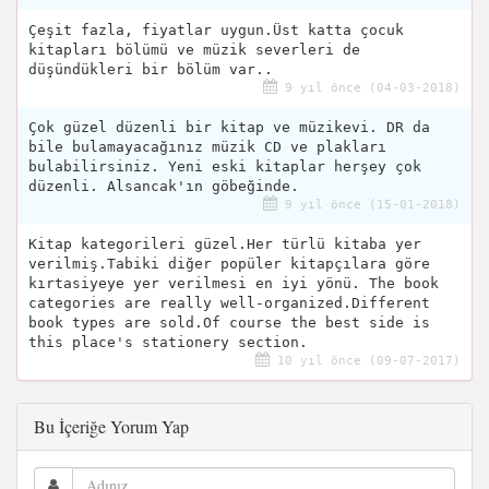
Çeşit fazla, fiyatlar uygun.Üst katta çocuk
kitapları bölümü ve müzik severleri de
düşündükleri bir bölüm var..
9 yıl önce (04-03-2018)
Çok güzel düzenli bir kitap ve müzikevi. DR da
bile bulamayacağınız müzik CD ve plakları
bulabilirsiniz. Yeni eski kitaplar herşey çok
düzenli. Alsancak'ın göbeğinde.
9 yıl önce (15-01-2018)
Kitap kategorileri güzel.Her türlü kitaba yer
verilmiş.Tabiki diğer popüler kitapçılara göre
kırtasiyeye yer verilmesi en iyi yönü. The book
categories are really well-organized.Different
book types are sold.Of course the best side is
this place's stationery section.
10 yıl önce (09-07-2017)
Bu İçeriğe Yorum Yap