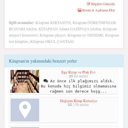
Bilgileri Güncelle
Resim & Açıklama Ekle
ilgili aramalar:
Kitapsan KIRTASİYE, Kitapsan ÖĞRETMENLER
BULVARI telefon, KİTAPSAN Adana GAZİPAŞA telefon, Kitapsan
müşteri hizmetleri, Kitapsan şikayet, Kitapsan tyt DENEME, Kitapsan
test kitapları, Kitapsan OKUL ÇANTASI
Kitapsan'ın yakınındaki benzeri yerler
Ege Kitap ve Plak Evi
84 metre
Az önce ilk plağımızı aldık.
Bu konuda hiç bilgimiz olmamasına
rağmen son derece hoşg...
Değişim Kitap Kırtasiye
130 metre