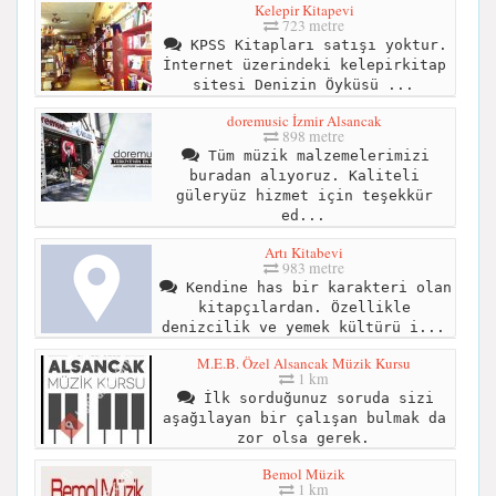
Kelepir Kitapevi
723 metre
KPSS Kitapları satışı yoktur.
İnternet üzerindeki kelepirkitap
sitesi Denizin Öyküsü ...
doremusic İzmir Alsancak
898 metre
Tüm müzik malzemelerimizi
buradan alıyoruz. Kaliteli
güleryüz hizmet için teşekkür
ed...
Artı Kitabevi
983 metre
Kendine has bir karakteri olan
kitapçılardan. Özellikle
denizcilik ve yemek kültürü i...
M.E.B. Özel Alsancak Müzik Kursu
1 km
İlk sorduğunuz soruda sizi
aşağılayan bir çalışan bulmak da
zor olsa gerek.
Bemol Müzik
1 km