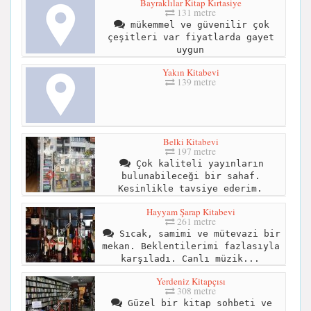
Bayraklılar Kitap Kırtasiye
131 metre
mükemmel ve güvenilir çok
çeşitleri var fiyatlarda gayet
uygun
Yakın Kitabevi
139 metre
Belki Kitabevi
197 metre
Çok kaliteli yayınların
bulunabileceği bir sahaf.
Kesinlikle tavsiye ederim.
Hayyam Şarap Kitabevi
261 metre
Sıcak, samimi ve mütevazi bir
mekan. Beklentilerimi fazlasıyla
karşıladı. Canlı müzik...
Yerdeniz Kitapçısı
308 metre
Güzel bir kitap sohbeti ve