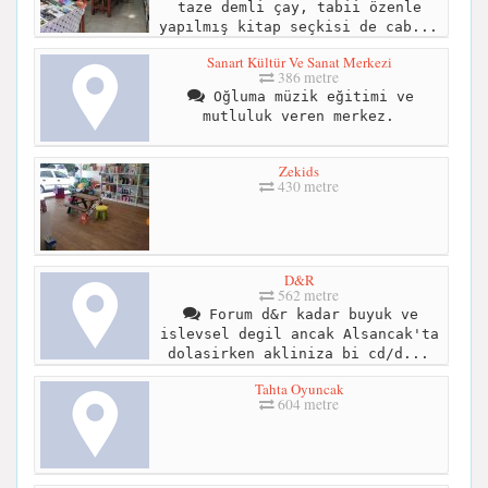
taze demli çay, tabii özenle
yapılmış kitap seçkisi de cab...
Sanart Kültür Ve Sanat Merkezi
386 metre
Oğluma müzik eğitimi ve
mutluluk veren merkez.
Zekids
430 metre
D&R
562 metre
Forum d&r kadar buyuk ve
islevsel degil ancak Alsancak'ta
dolasirken akliniza bi cd/d...
Tahta Oyuncak
604 metre