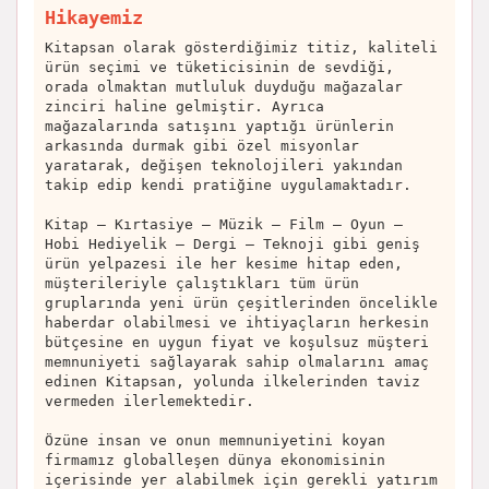
Hikayemiz
Kitapsan olarak gösterdiğimiz titiz, kaliteli
ürün seçimi ve tüketicisinin de sevdiği,
orada olmaktan mutluluk duyduğu mağazalar
zinciri haline gelmiştir. Ayrıca
mağazalarında satışını yaptığı ürünlerin
arkasında durmak gibi özel misyonlar
yaratarak, değişen teknolojileri yakından
takip edip kendi pratiğine uygulamaktadır.
Kitap – Kırtasiye – Müzik – Film – Oyun –
Hobi Hediyelik – Dergi – Teknoji gibi geniş
ürün yelpazesi ile her kesime hitap eden,
müşterileriyle çalıştıkları tüm ürün
gruplarında yeni ürün çeşitlerinden öncelikle
haberdar olabilmesi ve ihtiyaçların herkesin
bütçesine en uygun fiyat ve koşulsuz müşteri
memnuniyeti sağlayarak sahip olmalarını amaç
edinen Kitapsan, yolunda ilkelerinden taviz
vermeden ilerlemektedir.
Özüne insan ve onun memnuniyetini koyan
firmamız globalleşen dünya ekonomisinin
içerisinde yer alabilmek için gerekli yatırım