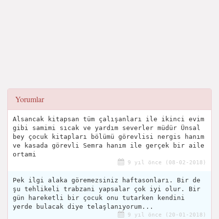
Yorumlar
Alsancak kitapsan tüm çalışanları ile ikinci evim
gibi samimi sıcak ve yardım severler müdür Ünsal
bey çocuk kitapları bölümü görevlisi nergis hanım
ve kasada görevli Semra hanım ile gerçek bir aile
ortami
9 yıl önce (08-02-2018)
Pek ilgi alaka göremezsiniz haftasonları. Bir de
şu tehlikeli trabzani yapsalar çok iyi olur. Bir
gün hareketli bir çocuk onu tutarken kendini
yerde bulacak diye telaşlanıyorum...
9 yıl önce (20-01-2018)