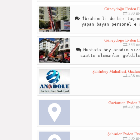
Güneydoğu Evden Ev
333 me
İbrahim li de bir taşım
yapan bayan personel e 
Güneydoğu Evden Ev
333 me
Mustafa bey aradım size
saatte elemanlar geldil
Şahinbey Mahallesi, Gazian
438 me
Gaziantep Evden E
497 me
Şahinler Evden Eve
505 me