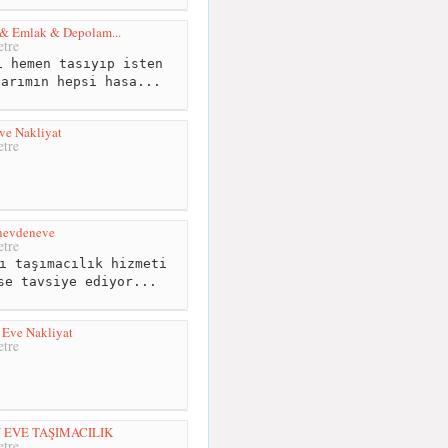
 & Emlak & Depolam...
tre
 hemen tasıyıp isten
larımın hepsi hasa...
ve Nakliyat
tre
anevdeneve
tre
ı taşımacılık hizmeti
se tavsiye ediyor...
 Eve Nakliyat
tre
 EVE TAŞIMACILIK
tre