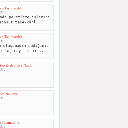
e Taşımacılık
tre
ada paketleme işlerini
sonsuz teşekkürl...
e Taşımacılık
tre
 ulaşamadım dediğiniz
er taşımayı bitir...
tep Evden Eve Nakl...
tre
ve Nakliyat
tre
 Taşımacılık
tre