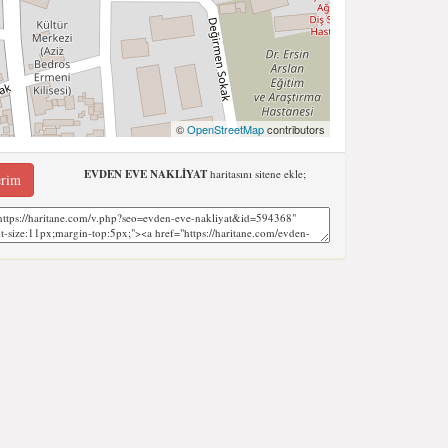
©
OpenStreetMap
contributors
EVDEN EVE NAKLİYAT
haritasını sitene ekle;
erim