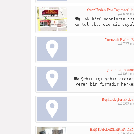
Özer Evden Eve Taşımacılık
678 me
Cok kötü adamların isi
kurtulmak.. özensiz esya
Yavuzeli Evden E
727 me
gaziantep edac
861 me
Şehir içi şehirleraras
veren bir firmadır herke
Beşkardeşler Evden
892 me
BEŞ KARDEŞLER EVDEN
916 me