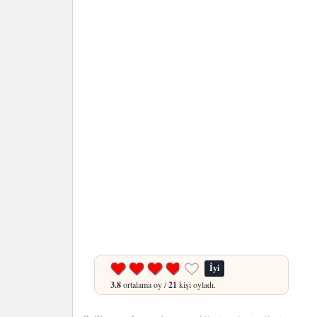
İyi
3.8
ortalama oy /
21
kişi oyladı.