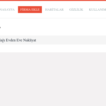
NASAYFA
FİRMA EKLE
HARİTALAR
GIZLILIK
KULLANI
T
ağı Evden Eve Nakliyat