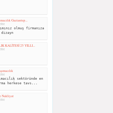
macılık Gaziantep...
tre
ımınız olmuş firmanıza
 dizayn
 KALİTESİ 25 YILLI...
tre
aşımacılık
tre
macıĺıķ sektöründe en
rma herkese tavs...
e Nakliyat
tre