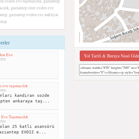
lu evden eve taşımacılık, gaziantep
acılık, gaziantep özer evden eve
antep, gaziantep evden eve nakliyat
ntep
erler
den Eve
Yol Tarifi & Buraya Nasıl Gid
tre
 eve taşımacılık
tre
nları kandiran sozde
epten ankaraya taş...
 Eve Taşımacılık
tre
olan 25 katli asansörü
aziantep EVDIZ e...