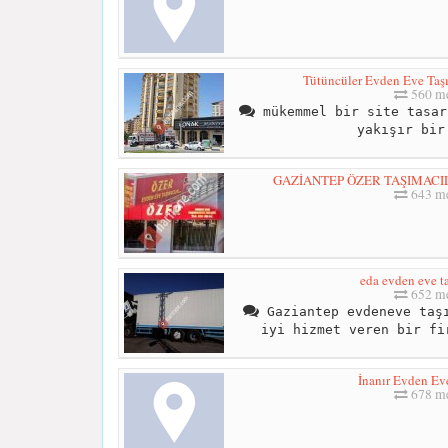
Tütüncüler Evden Eve Taşı
560 me
mükemmel bir site tasar
yakışır bir
GAZİANTEP ÖZER TAŞIMACILIK
643 me
eda evden eve t
652 me
Gaziantep evdeneve taşı
iyi hizmet veren bir fi
İnanır Evden Ev
678 me