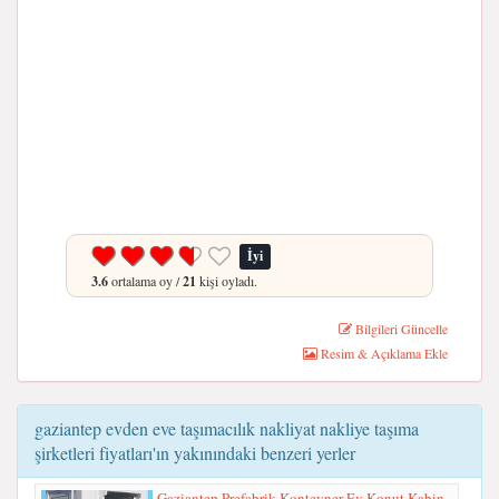
İyi
3.6
ortalama oy /
21
kişi oyladı.
Bilgileri Güncelle
Resim & Açıklama Ekle
gaziantep evden eve taşımacılık nakliyat nakliye taşıma
şirketleri fiyatları'ın yakınındaki benzeri yerler
Gaziantep Prefabrik Konteyner Ev Konut Kabin...