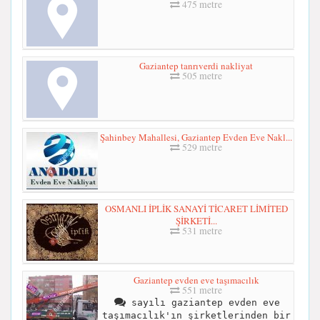
475 metre
Gaziantep tanrıverdi nakliyat
505 metre
Şahinbey Mahallesi, Gaziantep Evden Eve Nakl...
529 metre
OSMANLI İPLİK SANAYİ TİCARET LİMİTED
ŞİRKETİ...
531 metre
Gaziantep evden eve taşımacılık
551 metre
sayılı gaziantep evden eve
taşımacılık'ın şirketlerinden bir