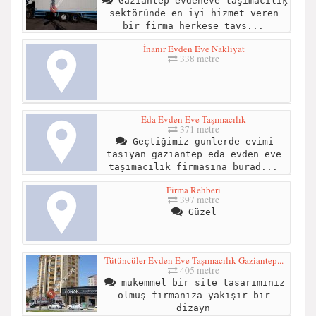
Gaziantep evdeneve taşımacıĺıķ
sektöründe en iyi hizmet veren
bir firma herkese tavs...
İnanır Evden Eve Nakliyat
338 metre
Eda Evden Eve Taşımacılık
371 metre
Geçtiğimiz günlerde evimi
taşıyan gaziantep eda evden eve
taşımacılık firmasına burad...
Firma Rehberi
397 metre
Güzel
Tütüncüler Evden Eve Taşımacılık Gaziantep...
405 metre
mükemmel bir site tasarımınız
olmuş firmanıza yakışır bir
dizayn