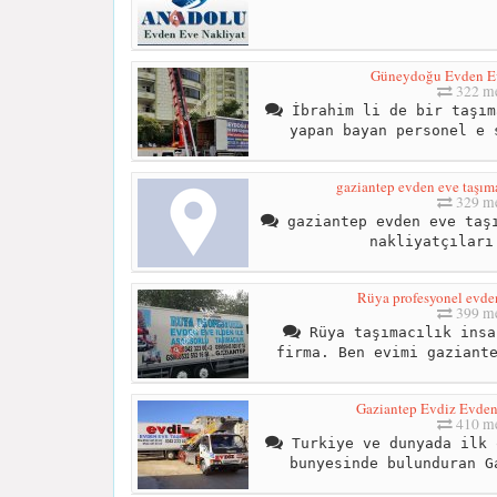
Güneydoğu Evden Ev
322 me
İbrahim li de bir taşım
yapan bayan personel e 
gaziantep evden eve taşıma
329 me
gaziantep evden eve taşı
nakliyatçıları
Rüya profesyonel evden
399 me
Rüya taşımacılık insa
firma. Ben evimi gaziant
Gaziantep Evdiz Evden
410 me
Turkiye ve dunyada ilk 
bunyesinde bulunduran G