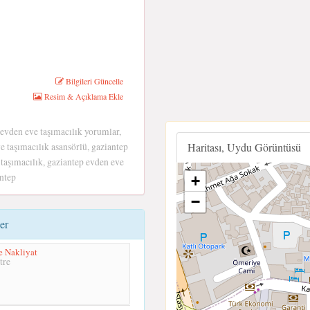
Bilgileri Güncelle
Resim & Açıklama Ekle
 evden eve taşımacılık yorumlar,
Haritası, Uydu Görüntüsü
e taşımacılık asansörlü, gaziantep
taşımacılık, gaziantep evden eve
antep
+
−
er
e Nakliyat
tre