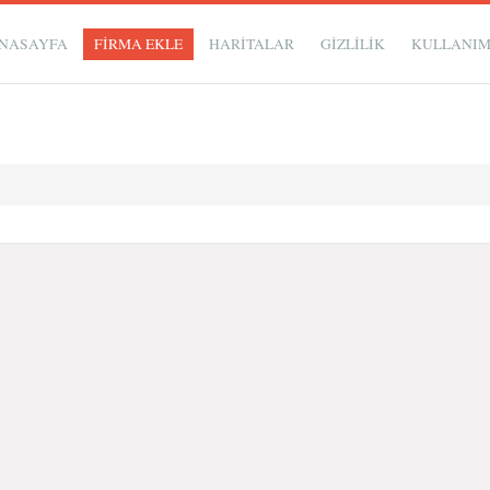
NASAYFA
FİRMA EKLE
HARİTALAR
GIZLILIK
KULLANI