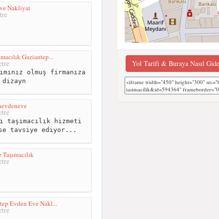
ve Nakliyat
tre
macılık Gaziantep...
Yol Tarifi & Buraya Nasıl Gid
tre
ımınız olmuş firmanıza
 dizayn
anevdeneve
tre
ı taşımacılık hizmeti
se tavsiye ediyor...
 Taşımacılık
tre
tep Evden Eve Nakl...
tre