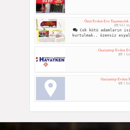
Özer Evden Eve Taşımacılık
941 me
Cok kötü adamların isi
kurtulmak.. özensiz esya
Gaziantep Evden Ev
1 k
Gaziantep Evden E
1 k