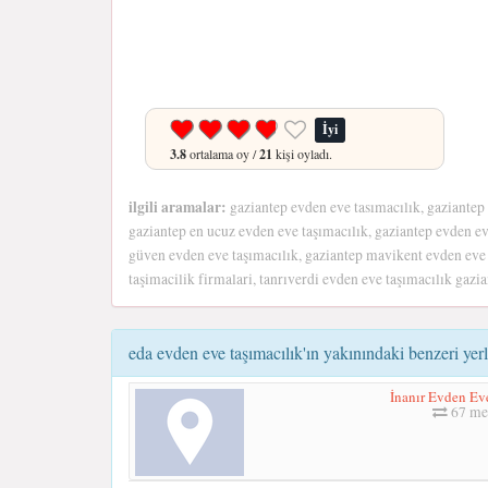
İyi
3.8
ortalama oy /
21
kişi oyladı.
ilgili aramalar:
gaziantep evden eve tasımacılık, gaziantep
gaziantep en ucuz evden eve taşımacılık, gaziantep evden ev
güven evden eve taşımacılık, gaziantep mavikent evden eve 
taşimacilik firmalari, tanrıverdi evden eve taşımacılık gazi
eda evden eve taşımacılık'ın yakınındaki benzeri yerl
İnanır Evden Ev
67 me