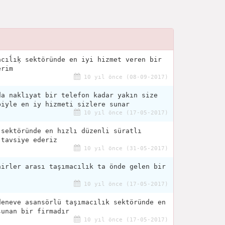
acıĺıķ sektöründe en iyi hizmet veren bir
erim
10 yıl önce (08-09-2017)
da naklıyat bir telefon kadar yakın size
biyle en iy hizmeti sizlere sunar
10 yıl önce (17-05-2017)
 sektöründe en hızlı düzenli süratlı
 tavsiye ederiz
10 yıl önce (31-05-2017)
hirler arası taşımacılık ta önde gelen bir
10 yıl önce (17-05-2017)
deneve asansörlü taşımacılık sektöründe en
sunan bir firmadır
10 yıl önce (17-05-2017)