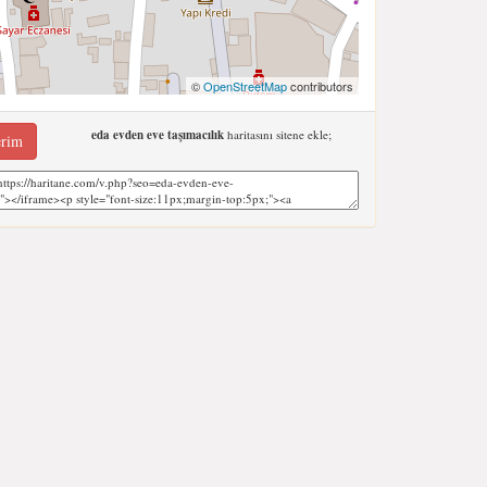
©
OpenStreetMap
contributors
eda evden eve taşımacılık
haritasını sitene ekle;
erim