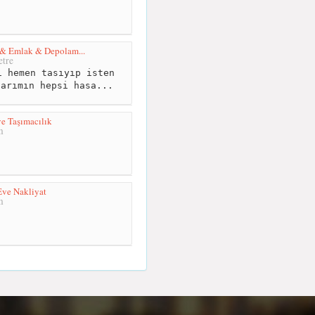
 & Emlak & Depolam...
tre
 hemen tasıyıp isten
larımın hepsi hasa...
e Taşımacılık
m
ve Nakliyat
m