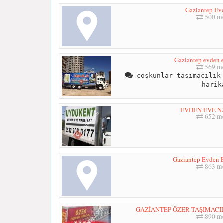
Gaziantep Ev
500 me
Gaziantep evden e
569 me
coşkunlar taşımacılık 
harik
EVDEN EVE N
652 me
Gaziantep Evden E
863 me
GAZİANTEP ÖZER TAŞIMACILIK
890 me