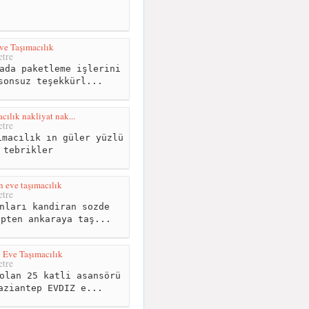
e Taşımacılık
tre
ada paketleme işlerini
sonsuz teşekkürl...
cılık nakliyat nak...
tre
macılık ın güler yüzlü
 tebrikler
 eve taşımacılık
tre
nları kandiran sozde
epten ankaraya taş...
 Eve Taşımacılık
tre
olan 25 katli asansörü
aziantep EVDIZ e...