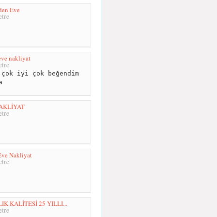
den Eve
tre
ve nakliyat
tre
çok iyi çok beğendim
a
AKLİYAT
tre
ve Nakliyat
tre
 KALİTESİ 25 YILLI...
tre