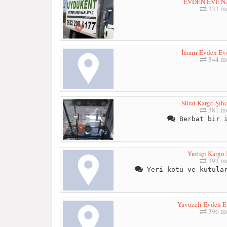
EVDEN EVE N
333 me
İnanır Evden Ev
344 me
Sürat Kargo Şıh
381 me
Berbat bir i
Yurtiçi Kargo
393 me
Yeri kötü ve kutular
Yavuzeli Evden E
396 me