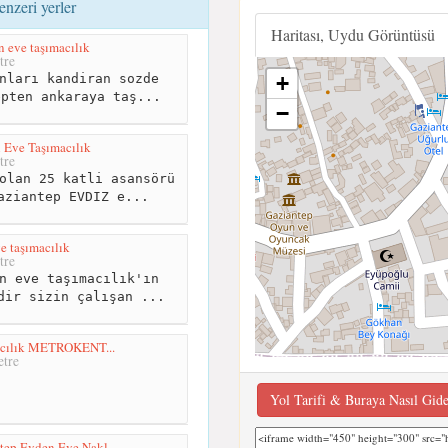
nzeri yerler
Haritası, Uydu Görüntüsü
 eve taşımacılık
tre
nları kandiran sozde
+
epten ankaraya taş...
−
 Eve Taşımacılık
tre
olan 25 katli asansörü
aziantep EVDIZ e...
e taşımacılık
tre
n eve taşımacılık'ın
dir sizin çalışan ...
macılık METROKENT...
tre
Yol Tarifi & Buraya Nasıl Gid
tep Evden Eve Nakl...