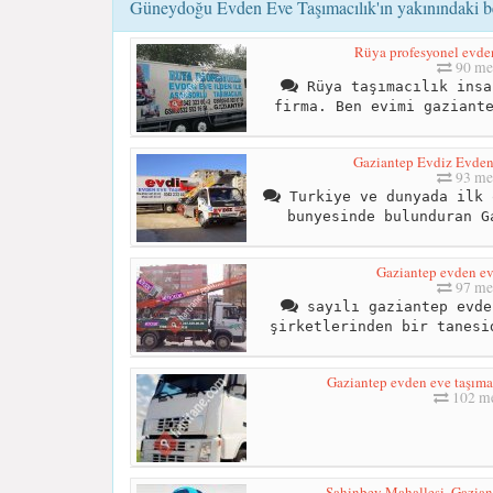
Güneydoğu Evden Eve Taşımacılık'ın yakınındaki be
Rüya profesyonel evden
90 me
Rüya taşımacılık insa
firma. Ben evimi gaziant
Gaziantep Evdiz Evden
93 me
Turkiye ve dunyada ilk 
bunyesinde bulunduran G
Gaziantep evden ev
97 me
sayılı gaziantep evde
şirketlerinden bir tanesi
Gaziantep evden eve taşı
102 me
Şahinbey Mahallesi, Gazian