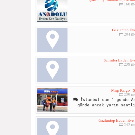
160 me
Gaziantep Ev
204 me
Şahinler Evden Eve
238 me
Mng Kargo - 
239 me
İstanbul'dan 1 günde An
günde ancak yarım saatl
Gaziantep Evden Eve N
242 me