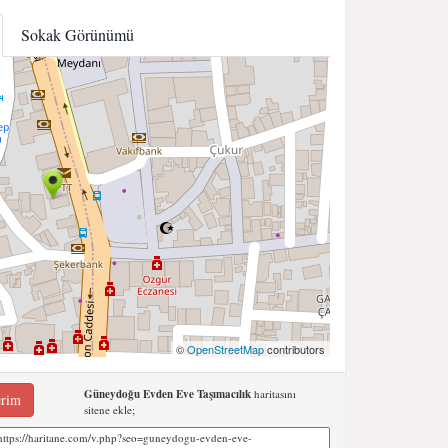
Sokak Görünümü
©
OpenStreetMap
contributors
Güneydoğu Evden Eve Taşımacılık
haritasını
erim
sitene ekle;