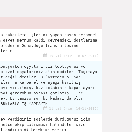
da paketleme işlerini yapan bayan personel
m gayet memnun kaldı çevremdeki dostlarıma
ye ederim Güneydoğu trans ailesine
ilerim
10 yıl önce (16-02-2017)
konuşurken eşyaları biz topluyoruz ve
ce özel eşyalarınız alın dediler. Taşımaya
iz değil dediler. 3 üniteden oluşan
dılar. arka panel ve ayağı kırılmış.
zeyi yırtılmış, buz dolabının kapak ayarı
rsa) gardrobun aynası çatlamış... ne
şey. Ev taşıyorsun bu kadarı da olur
 BUNLARLA İŞ YAPMAYIN
11 yıl önce (14-11-2016)
bey verdiğiniz sözlerde durduğunuz için
onelce ekip calismasi halindeler size
ullendirin 😆 tesekkur ederim.