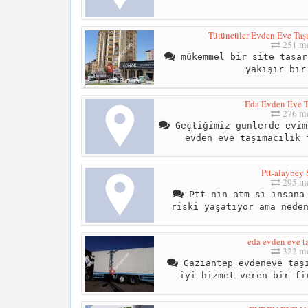
Tütüncüler Evden Eve Taşı
251 me
mükemmel bir site tasar
yakışır bir
Eda Evden Eve T
276 me
Geçtiğimiz günlerde evim
evden eve taşımacılık 
Ptt-alaybey 
295 me
Ptt nin atm si insana 
riski yaşatıyor ama nede
eda evden eve t
322 me
Gaziantep evdeneve taşı
iyi hizmet veren bir fi