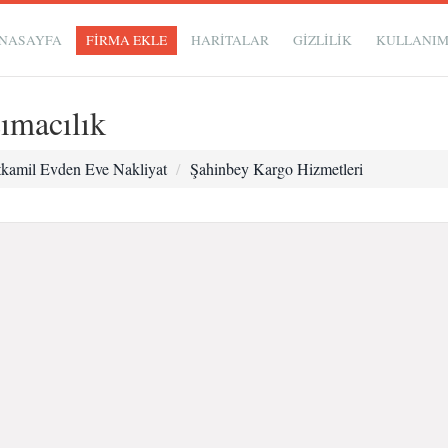
NASAYFA
FİRMA EKLE
HARİTALAR
GIZLILIK
KULLANI
ımacılık
tkamil Evden Eve Nakliyat
Şahinbey Kargo Hizmetleri