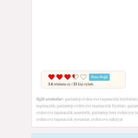
Fena Değil
3.4
ortalama oy /
21
kişi oyladı.
ilgili aramalar:
gaziantep evden eve taşımacılık telefonları
taşımacılık, gaziantep evden eve taşımacılık fiyatları, gazian
evden eve taşımacılık asansörlü, gaziantep özer evden eve ta
evden eve taşımacılık yorumlar, evden eve nakliyat