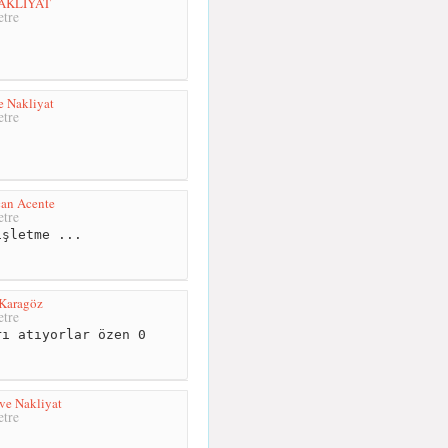
AKLİYAT
tre
e Nakliyat
tre
can Acente
tre
şletme ...
 Karagöz
tre
ı atıyorlar özen 0
ve Nakliyat
tre