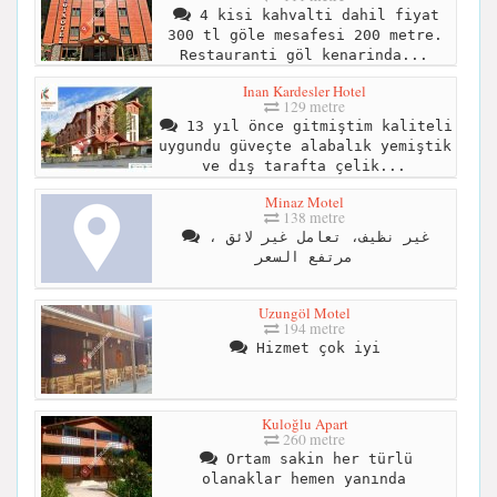
4 kisi kahvalti dahil fiyat
300 tl göle mesafesi 200 metre.
Restauranti göl kenarinda...
Inan Kardesler Hotel
129 metre
13 yıl önce gitmiştim kaliteli
uygundu güveçte alabalık yemiştik
ve dış tarafta çelik...
Minaz Motel
138 metre
غير نظيف، تعامل غير لائق ،
مرتفع السعر
Uzungöl Motel
194 metre
Hizmet çok iyi
Kuloğlu Apart
260 metre
Ortam sakin her türlü
olanaklar hemen yanında