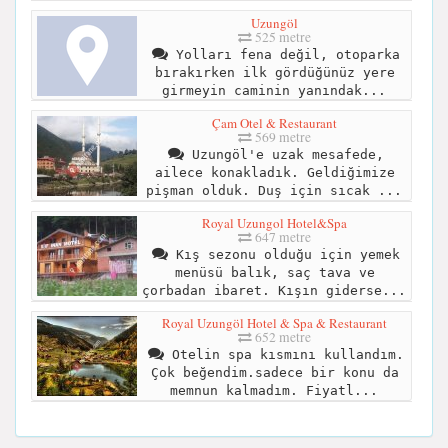
Uzungöl
525 metre
Yolları fena değil, otoparka
bırakırken ilk gördüğünüz yere
girmeyin caminin yanındak...
Çam Otel & Restaurant
569 metre
Uzungöl'e uzak mesafede,
ailece konakladık. Geldiğimize
pişman olduk. Duş için sıcak ...
Royal Uzungol Hotel&Spa
647 metre
Kış sezonu olduğu için yemek
menüsü balık, saç tava ve
çorbadan ibaret. Kışın giderse...
Royal Uzungöl Hotel & Spa & Restaurant
652 metre
Otelin spa kısmını kullandım.
Çok beğendim.sadece bir konu da
memnun kalmadım. Fiyatl...