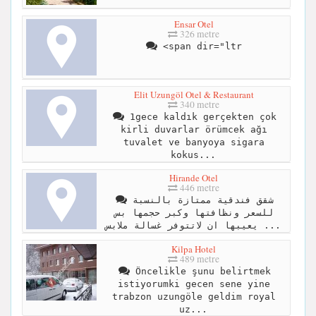
Ensar Otel
326 metre
<span dir="ltr
Elit Uzungöl Otel & Restaurant
340 metre
1gece kaldık gerçekten çok
kirli duvarlar örümcek ağı
tuvalet ve banyoya sigara
kokus...
Hirande Otel
446 metre
شقق فندقية ممتازة بالنسبة
للسعر ونظافتها وكبر حجمها بس
يعيبها ان لاتتوفر غسالة ملابس ...
Kilpa Hotel
489 metre
Öncelikle şunu belirtmek
istiyorumki gecen sene yine
trabzon uzungöle geldim royal
uz...