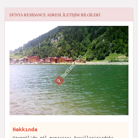
DÜNYA RESIDANCE
ADRESI, ILETIŞIM BILGILERI
Hakkında
Uzungöl'de göl manzarası hayallerinizdeki