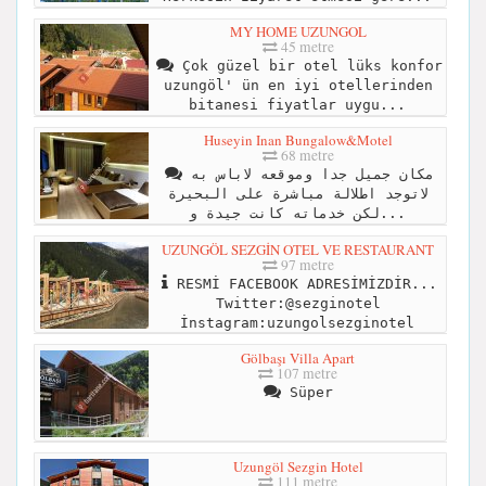
MY HOME UZUNGOL
45 metre
Çok güzel bir otel lüks konfor
uzungöl' ün en iyi otellerinden
bitanesi fiyatlar uygu...
Huseyin Inan Bungalow&Motel
68 metre
مكان جميل جدا وموقعه لاباس به
لاتوجد اطلالة مباشرة على البحيرة
لكن خدماته كانت جيدة و...
UZUNGÖL SEZGİN OTEL VE RESTAURANT
97 metre
RESMİ FACEBOOK ADRESİMİZDİR...
Twitter:@sezginotel
İnstagram:uzungolsezginotel
Gölbaşı Villa Apart
107 metre
Süper
Uzungöl Sezgin Hotel
111 metre