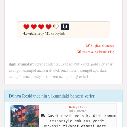
İyi
4.3
ortalama oy /
21
kişi oyladı.
Bilgileri Güncelle
Resim & Açıklama Ekle
ilgili aramalar:
şerah residence, uzungöl butik otel, gold city apart
uzungöl, uzungöl manzaralı otel, önal motel, uzungöl apartları,
uzungöl ucuz pansiyon, trabzon uzungöl dağ evleri
Dünya Residance'nin yakınındaki benzeri yerler
Keleş Hotel
6 metre
Gayet nezih ve şık. Otel konum
itibariyle cok iyi yerde.
Herkesin ziyaret etmesi gere...