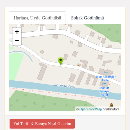
Haritası, Uydu Görüntüsü
Sokak Görünümü
+
−
©
OpenStreetMap
contributors
Yol Tarifi & Buraya Nasıl Giderim