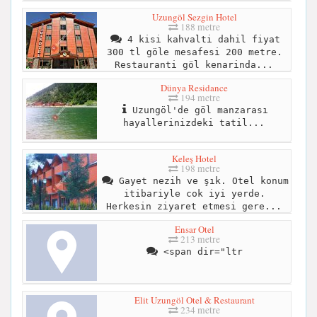
Uzungöl Sezgin Hotel
188 metre
4 kisi kahvalti dahil fiyat
300 tl göle mesafesi 200 metre.
Restauranti göl kenarinda...
Dünya Residance
194 metre
Uzungöl'de göl manzarası
hayallerinizdeki tatil...
Keleş Hotel
198 metre
Gayet nezih ve şık. Otel konum
itibariyle cok iyi yerde.
Herkesin ziyaret etmesi gere...
Ensar Otel
213 metre
<span dir="ltr
Elit Uzungöl Otel & Restaurant
234 metre