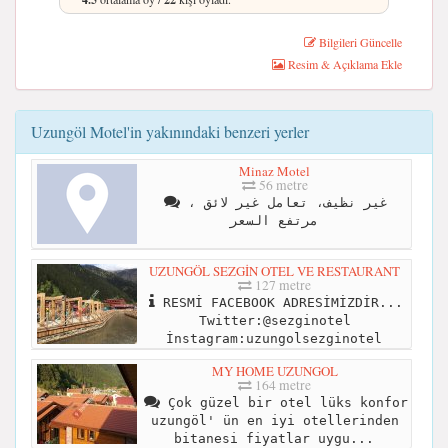
Bilgileri Güncelle
Resim & Açıklama Ekle
Uzungöl Motel'in yakınındaki benzeri yerler
Minaz Motel
56 metre
غير نظيف، تعامل غير لائق ،
مرتفع السعر
UZUNGÖL SEZGİN OTEL VE RESTAURANT
127 metre
RESMİ FACEBOOK ADRESİMİZDİR...
Twitter:@sezginotel
İnstagram:uzungolsezginotel
MY HOME UZUNGOL
164 metre
Çok güzel bir otel lüks konfor
uzungöl' ün en iyi otellerinden
bitanesi fiyatlar uygu...