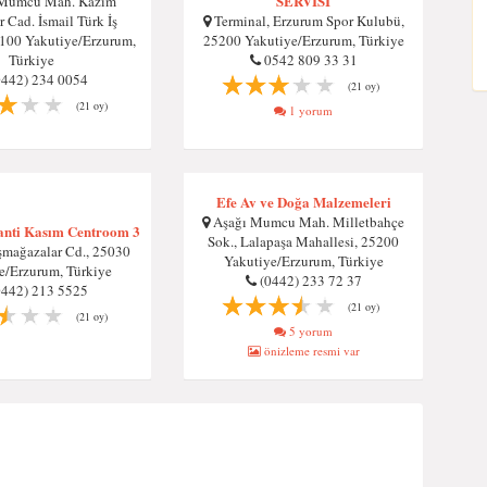
SERVİSİ
Mumcu Mah. Kazım
 Cad. İsmail Türk İş
Terminal, Erzurum Spor Kulubü,
100 Yakutiye/Erzurum,
25200 Yakutiye/Erzurum, Türkiye
Türkiye
0542 809 33 31
0442) 234 0054
(21 oy)
(21 oy)
1 yorum
Efe Av ve Doğa Malzemeleri
Aşağı Mumcu Mah. Milletbahçe
ranti Kasım Centroom 3
Sok., Lalapaşa Mahallesi, 25200
şmağazalar Cd., 25030
Yakutiye/Erzurum, Türkiye
e/Erzurum, Türkiye
(0442) 233 72 37
0442) 213 5525
(21 oy)
(21 oy)
5 yorum
önizleme resmi var