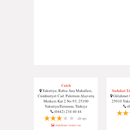
Catch
Sadakat T
Yakutiye, Rabia Ana Mahallesi,
Cumhuriyet Cad. Palerium Alışveriş
Gülahmet 
Merkezi Kat 2 No:93, 25100
25010 Yaku
Yakutiye/Erzurum, Türkiye
(
(0442) 234 40 44
(21 oy)
önizleme resmi var