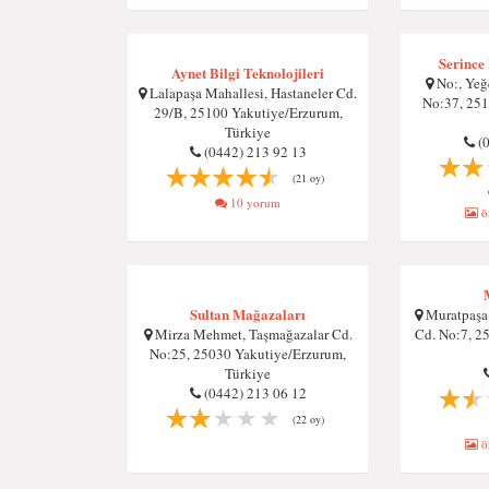
Serince
Aynet Bilgi Teknolojileri
No:, Yeğe
Lalapaşa Mahallesi, Hastaneler Cd.
No:37, 251
29/B, 25100 Yakutiye/Erzurum,
Türkiye
(
(0442) 213 92 13
(21 oy)
10 yorum
ön
Sultan Mağazaları
Muratpaşa 
Mirza Mehmet, Taşmağazalar Cd.
Cd. No:7, 2
No:25, 25030 Yakutiye/Erzurum,
Türkiye
(0442) 213 06 12
(22 oy)
ön