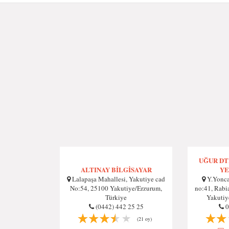
UĞUR DT
ALTINAY BİLGİSAYAR
YE
Lalapaşa Mahallesi, Yakutiye cad
Y.Yoncal
No:54, 25100 Yakutiye/Erzurum,
no:41, Rabi
Türkiye
Yakutiy
(0442) 442 25 25
0
(21 oy)