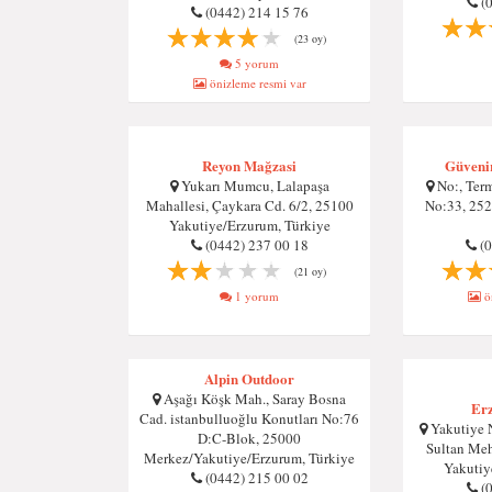
(
(0442) 214 15 76
(23 oy)
5 yorum
önizleme resmi var
Reyon Mağzasi
Güveni
Yukarı Mumcu, Lalapaşa
No:, Term
Mahallesi, Çaykara Cd. 6/2, 25100
No:33, 252
Yakutiye/Erzurum, Türkiye
(0442) 237 00 18
(
(21 oy)
1 yorum
ön
Alpin Outdoor
Aşağı Köşk Mah., Saray Bosna
Er
Cad. istanbulluoğlu Konutları No:76
Yakutiye N
D:C-Blok, 25000
Sultan Meh
Merkez/Yakutiye/Erzurum, Türkiye
Yakutiy
(0442) 215 00 02
(