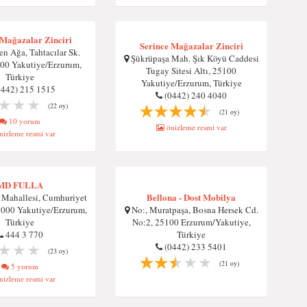
 Mağazalar Zinciri
Serince Mağazalar Zinciri
n Ağa, Tahtacılar Sk.
Şükrüpaşa Mah. Şık Köyü Caddesi
00 Yakutiye/Erzurum,
Tugay Sitesi Altı, 25100
Türkiye
Yakutiye/Erzurum, Türkiye
0442) 215 1515
(0442) 240 4040
(22 oy)
(21 oy)
10 yorum
önizleme resmi var
izleme resmi var
MD FULLA
Bellona - Dost Mobilya
Mahallesi, Cumhuriyet
5000 Yakutiye/Erzurum,
No:, Muratpaşa, Bosna Hersek Cd.
Türkiye
No:2, 25100 Erzurum/Yakutiye,
444 3 770
Türkiye
(0442) 233 5401
(23 oy)
(21 oy)
5 yorum
izleme resmi var