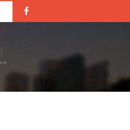
M
si vb.