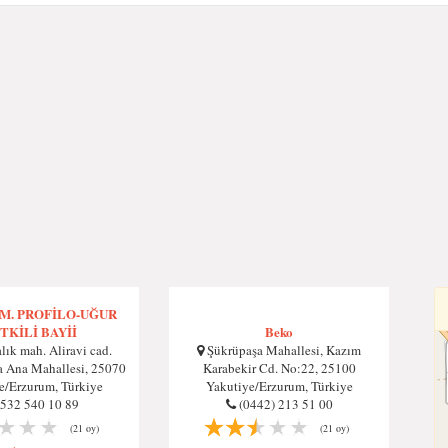
M. PROFİLO-UĞUR
TKİLİ BAYİİ
Beko
ık mah. Aliravi cad.
Şükrüpaşa Mahallesi, Kazım
a Ana Mahallesi, 25070
Karabekir Cd. No:22, 25100
e/Erzurum, Türkiye
Yakutiye/Erzurum, Türkiye
532 540 10 89
(0442) 213 51 00
(21 oy)
(21 oy)