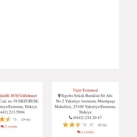
Uçar Eczanesi
aksitli AVM Gülahmet
Sigorta Sokak Buraklar Sit Altı
Cad. no 38 ERZURUM,
No:2 Yakutiye /erzurum, Muratpaşa
tiye/Erzurum, Türkiye
Mahallesi, 25100 Yakutiye/Erzurum,
0442) 213 5904
Türkiye
(0442) 234 20 47
(24 oy)
(22 oy)
2 yorum
1 yorum