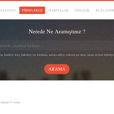
NASAYFA
FİRMA EKLE
HARİTALAR
GIZLILIK
KULLANI
Nerede Ne Aramıştınız ?
in; kadıköy kreş, bakırköy oto kiralama, ankara adliye, trabzon pet shop, adana seyhan belediye
, toplam 57 sonuç