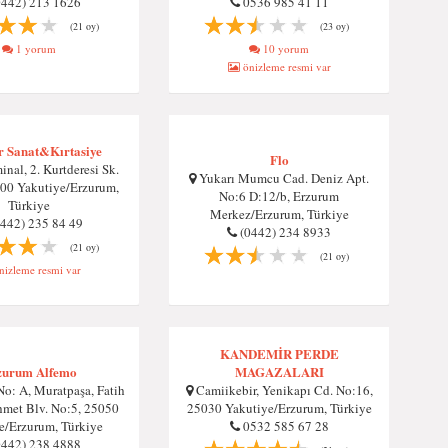
0442) 213 1626
0536 985 41 11
(21 oy)
(23 oy)
1 yorum
10 yorum
önizleme resmi var
r Sanat&Kırtasiye
Flo
inal, 2. Kurtderesi Sk.
Yukarı Mumcu Cad. Deniz Apt.
00 Yakutiye/Erzurum,
No:6 D:12/b, Erzurum
Türkiye
Merkez/Erzurum, Türkiye
0442) 235 84 49
(0442) 234 8933
(21 oy)
(21 oy)
izleme resmi var
KANDEMİR PERDE
zurum Alfemo
MAGAZALARI
o: A, Muratpaşa, Fatih
Camiikebir, Yenikapı Cd. No:16,
met Blv. No:5, 25050
25030 Yakutiye/Erzurum, Türkiye
e/Erzurum, Türkiye
0532 585 67 28
0442) 238 4888