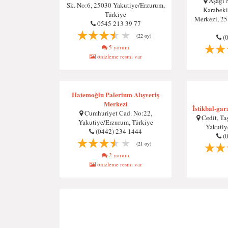
Aşağı 
Sk. No:6, 25030 Yakutiye/Erzurum,
Karabekir
Türkiye
Merkezi, 25
0545 213 39 77
(22 oy)
(
5 yorum
önizleme resmi var
Hatemoğlu Palerium Alışveriş
Merkezi
İstikbal-ga
Cumhuriyet Cad. No:22,
Cedit, Ta
Yakutiye/Erzurum, Türkiye
Yakutiy
(0442) 234 1444
(
(21 oy)
2 yorum
önizleme resmi var