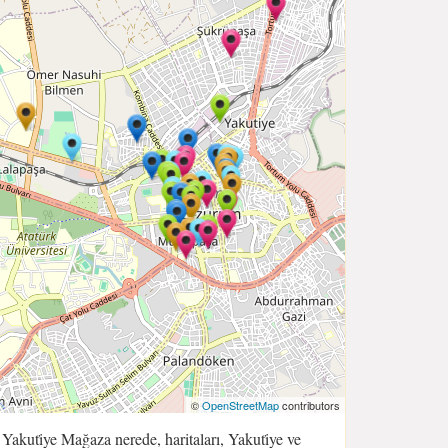
©
OpenStreetMap
contributors
Yakuti̇ye Mağaza nerede, haritaları, Yakuti̇ye ve