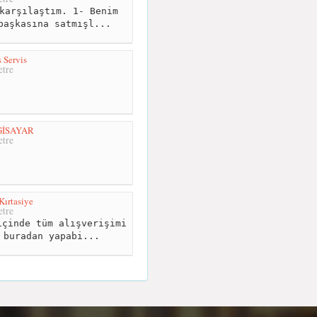
karşılaştım. 1- Benim
başkasına satmışl...
 Servis
tre
GİSAYAR
tre
Kırtasiye
tre
çinde tüm alışverişimi
 buradan yapabi...