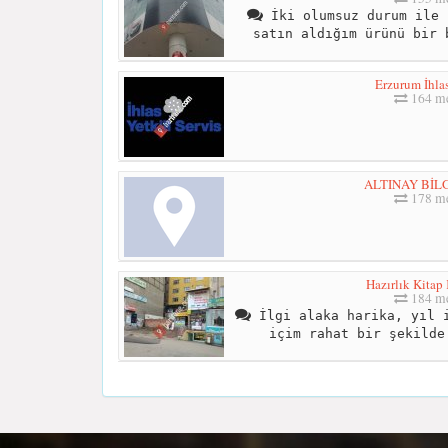
İki olumsuz durum ile 
satın aldığım ürünü bir 
Erzurum İhlas
164 me
ALTINAY BİL
178 me
Hazırlık Kitap 
184 me
İlgi alaka harika, yıl i
içim rahat bir şekilde