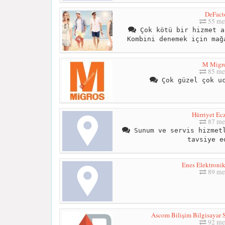
DeFact
55 me
Çok kötü bir hizmet a
Kombini denemek için mağ
M Migr
85 me
Çok güzel çok uc
Hürriyet Ec
87 me
Sunum ve servis hizmetl
tavsiye e
Enes Elektronik
89 me
Ascom Bilişim Bilgisayar S
92 me