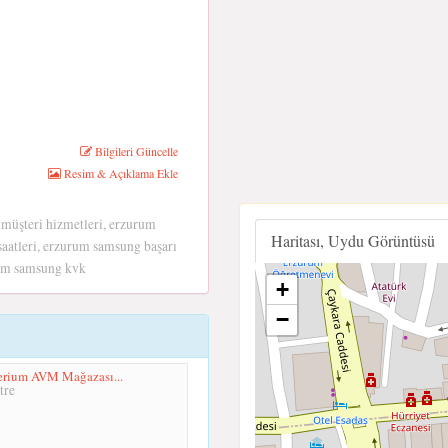
Bilgileri Güncelle
Resim & Açıklama Ekle
müşteri hizmetleri, erzurum
Haritası, Uydu Görüntüsü
aatleri, erzurum samsung başarı
rum samsung kvk
+
−
rium AVM Mağazası...
tre