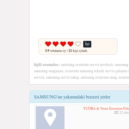
İyi
3.9
ortalama oy /
21
kişi oyladı.
ilgili aramalar:
samsung erzurum servis merkezi, samsung 
samsung mağazası, erzurum samsung teknik servis çalışma s
servisi, samsung servis takip, samsung erzurum mng, erzu
SAMSUNG'un yakınındaki benzeri yerler
TUĞBA & Venn Erzurum Pale
22 me