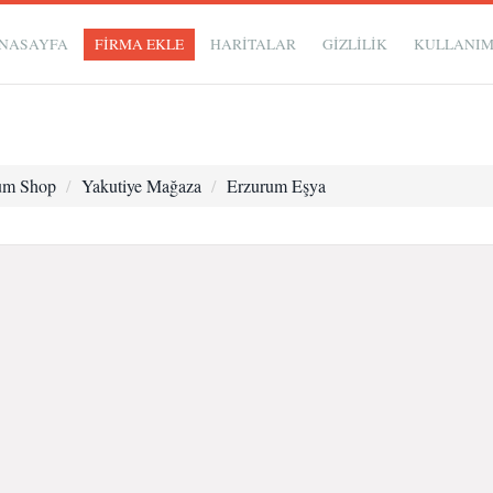
NASAYFA
FİRMA EKLE
HARİTALAR
GIZLILIK
KULLANI
um Shop
Yakutiye Mağaza
Erzurum Eşya