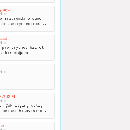
gisayar
tre
e Erzurumda efsane
ese tavsiye ederim....
zasi
tre
 profesyonel hizmet
el bir mağaza
tre
ERZURUM
tre
. Çok ilginç satış
1 bedava hikayesine ...
LA
tre