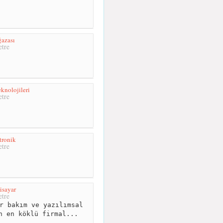
azası
tre
knolojileri
tre
tronik
tre
gisayar
tre
r bakım ve yazılımsal
n en köklü firmal...