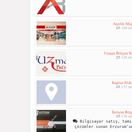
Arçelik Mağ
108 me
Uzman Bilişim Te
126 me
Kaplan Elek
132 me
İletişim Bil
136 me
Bilgisayar satış, tami
çözümler sunan Erzurum'u