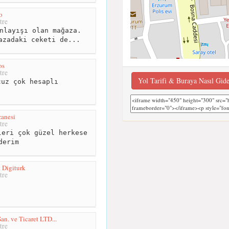
o
tre
nlayışı olan mağaza.
azadaki ceketi de...
os
tre
Yol Tarifi & Buraya Nasıl Gid
uz çok hesaplı
zanesi
tre
eri çok güzel herkese
derim
 Digiturk
tre
an. ve Ticaret LTD...
tre