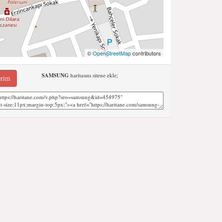
©
OpenStreetMap
contributors
SAMSUNG
haritasını sitene ekle;
erim