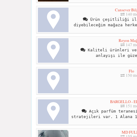
Cansever Bil
140 me
Ürün çeşitliliği il
diyebileceğim mağaza herk
Reyon Mağ
147 me
Kaliteli ürünleri ve
anlayışı ile güz
Flo
150 me
BARGELLO - 
151 me
Açık parfüm teranesi
stratejileri var. 1 Alana 
MD FUL
155 me