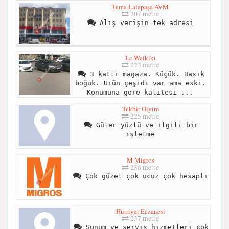
Tema Lalapaşa AVM
207 metre
Alış verişin tek adresi
Lc Waikiki
223 metre
3 katli magaza. Küçük. Basık
boğuk. Ürün çeşidi var ama eski.
Konumuna gore kalitesi ...
Tekbir Giyim
225 metre
Güler yüzlü ve ilgili bir
işletme
M Migros
236 metre
Çok güzel çok ucuz çok hesaplı
Hürriyet Eczanesi
237 metre
Sunum ve servis hizmetleri çok