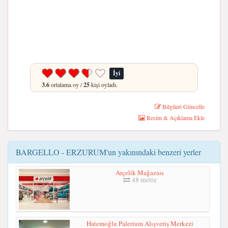
İyi
3.6
ortalama oy /
25
kişi oyladı.
Bilgileri Güncelle
Resim & Açıklama Ekle
BARGELLO - ERZURUM'un yakınındaki benzeri yerler
Arçelik Mağazası
48 metre
Hatemoğlu Palerium Alışveriş Merkezi