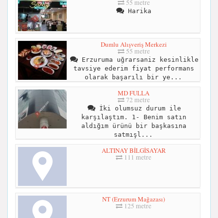
55 metre
Harika
Dumlu Alışveriş Merkezi
55 metre
Erzuruma uğrarsaniz kesinlikle
tavsiye ederim fiyat performans
olarak başarılı bir ye...
MD FULLA
72 metre
İki olumsuz durum ile
karşılaştım. 1- Benim satın
aldığım ürünü bir başkasına
satmışl...
ALTINAY BİLGİSAYAR
111 metre
NT (Erzurum Mağazası)
125 metre